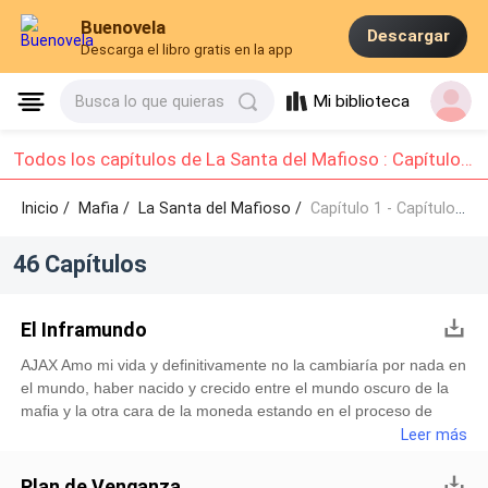
Buenovela
Descargar
Descarga el libro gratis en la app
Mi biblioteca
Busca lo que quieras
Todos los capítulos de La Santa del Mafioso : Capítulo 1 - Capítulo 10
Inicio /
Mafia
/
La Santa del Mafioso /
Capítulo 1 - Capítulo 10
46 Capítulos
El Inframundo
AJAX Amo mi vida y definitivamente no la cambiaría por nada en
el mundo, haber nacido y crecido entre el mundo oscuro de la
mafia y la otra cara de la moneda estando en el proceso de
convertirme en abogado es tan irónico cómo excitante, sentir el
Leer más
poder debatido entre los legal e ilegal, lo honesto y deshonesto
es disfrutar del control que puedo y tengo a mi alcance e insisto
Plan de Venganza