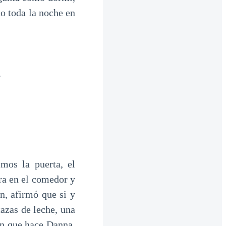
do toda la noche en
.
mos la puerta, el
ra en el comedor y
n, afirmó que si y
azas de leche, una
an que hace Danna,