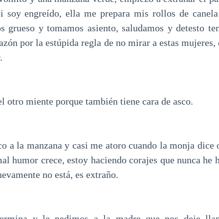
 soy engreído, ella me prepara mis rollos de canela
s grueso y tomamos asiento, saludamos y detesto tene
tazón por la estúpida regla de no mirar a estas mujeres,
.
 otro miente porque también tiene cara de asco.
o a la manzana y casi me atoro cuando la monja dice 
al humor crece, estoy haciendo corajes que nunca he h
nuevamente no está, es extraño.
termina y le pedimos a la madre que nos deje lla