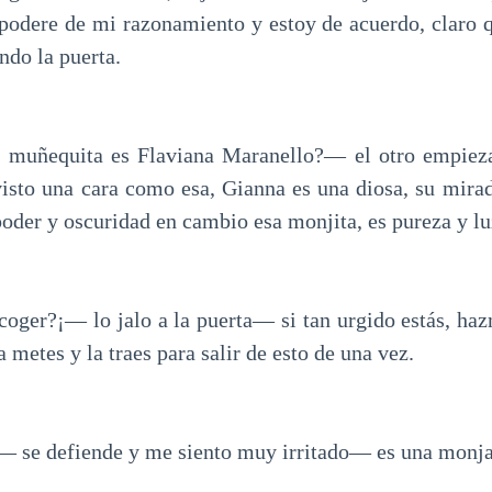
podere de mi razonamiento y estoy de acuerdo, claro q
ndo la puerta.
 muñequita es Flaviana Maranello?— el otro empiez
isto una cara como esa, Gianna es una diosa, su mirad
 poder y oscuridad en cambio esa monjita, es pureza y l
coger?¡— lo jalo a la puerta— si tan urgido estás, hazm
a metes y la traes para salir de esto de una vez.
 se defiende y me siento muy irritado— es una monja