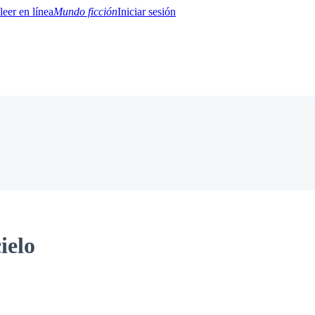
Mundo ficción
Iniciar sesión
BTQ+
YA/TEEN
Paranormal
Misterio/Thriller
Oriental
Juegos
Historia
MM
ielo