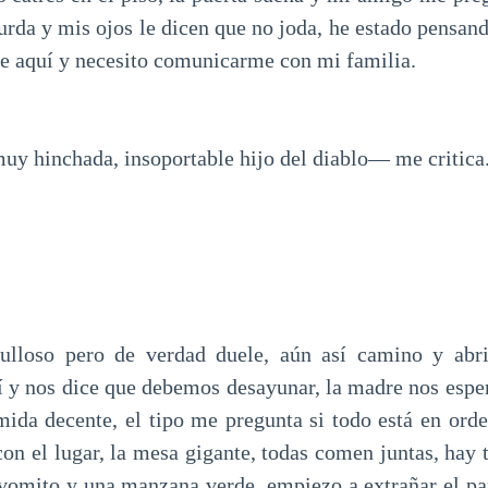
urda y mis ojos le dicen que no joda, he estado pensan
 de aquí y necesito comunicarme con mi familia.
uy hinchada, insoportable hijo del diablo— me critica
ulloso pero de verdad duele, aún así camino y abri
uí y nos dice que debemos desayunar, la madre nos espe
mida decente, el tipo me pregunta si todo está en orde
on el lugar, la mesa gigante, todas comen juntas, hay t
vomito y una manzana verde, empiezo a extrañar el p