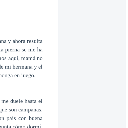
na y ahora resulta
la pierna se me ha
amos aquí, mamá no
 de mi hermana y el
 ponga en juego.
 me duele hasta el
 que son campanas,
 un país con buena
egunta cómo dormí,