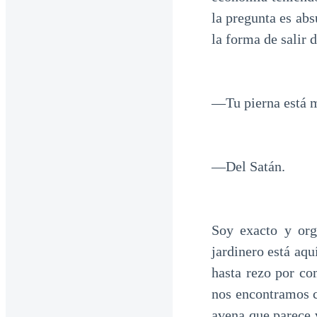
la pregunta es abs
la forma de salir
—Tu pierna está m
—Del Satán.
Soy exacto y org
jardinero está aq
hasta rezo por co
nos encontramos c
avena que parece 