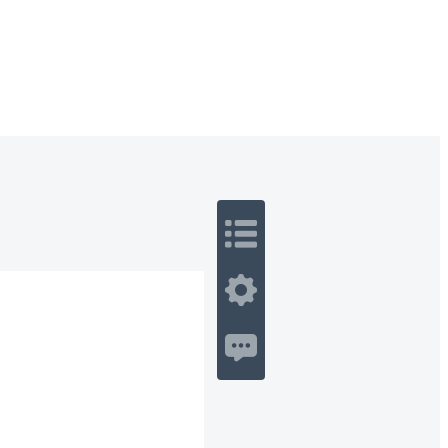
 Romance
Sci-Fi
Guerra
Otros