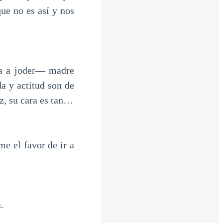
ue no es así y nos
a a joder— madre
a y actitud son de
uz, su cara es tan…
e el favor de ir a
.