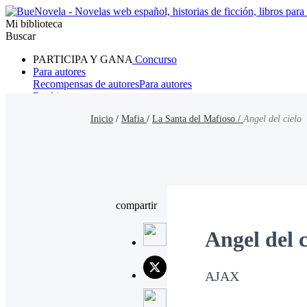
Mi biblioteca
Buscar
PARTICIPA Y GANA
Concurso
Para autores
Recompensas de autores
Para autores
Ranking
Navegar
Inicio
/
Mafia
/
La Santa del Mafioso /
Angel del cielo
Novelas
Cuentos Cortos
Todos
Romance
Hombre lobo
Mafia
Sistema
Fantasía
Urbano
LG
compartir
Angel del c
AJAX