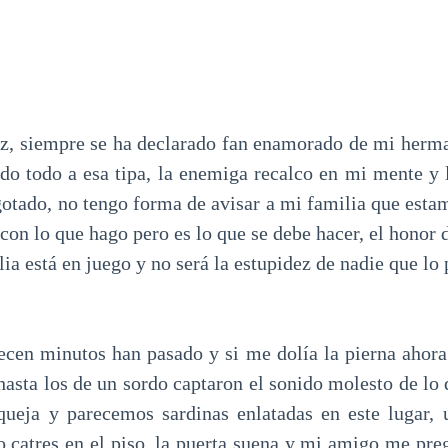
ez, siempre se ha declarado fan enamorado de mi herma
do todo a esa tipa, la enemiga recalco en mi mente y 
gotado, no tengo forma de avisar a mi familia que est
con lo que hago pero es lo que se debe hacer, el honor
ia está en juego y no será la estupidez de nadie que lo
ecen minutos han pasado y si me dolía la pierna ahora
 hasta los de un sordo captaron el sonido molesto de lo
queja y parecemos sardinas enlatadas en este lugar,
 catres en el piso, la puerta suena y mi amigo me pr