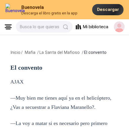
Buenovela
Descargar
Descarga el libro gratis en la app
Mi biblioteca
Busca lo que quieras
Inicio
/
Mafia
/
La Santa del Mafioso
/
El convento
El convento
AJAX
—Muy bien me tienes aquí ya en el helicóptero,
¿Vas a secuestrar a Flaviana Maranello?.
—La voy a matar si es necesario pero primero