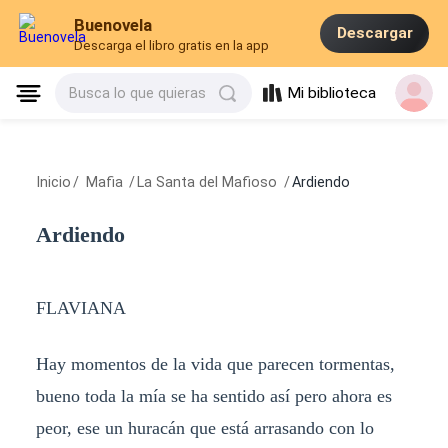
Buenovela
Descargar
Descarga el libro gratis en la app
Mi biblioteca
Busca lo que quieras
Inicio
/
Mafia
/
La Santa del Mafioso
/
Ardiendo
Ardiendo
FLAVIANA
Hay momentos de la vida que parecen tormentas,
bueno toda la mía se ha sentido así pero ahora es
peor, ese un huracán que está arrasando con lo