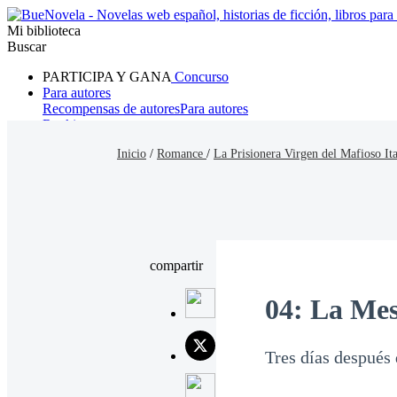
Mi biblioteca
Buscar
PARTICIPA Y GANA
Concurso
Para autores
Recompensas de autores
Para autores
Ranking
Navegar
Inicio
/
Romance
/
La Prisionera Virgen del Mafioso It
Novelas
Cuentos Cortos
Todos
Romance
Hombre lobo
Mafia
Sistema
Fantasía
Urbano
LG
compartir
04: La Mes
Tres días después 