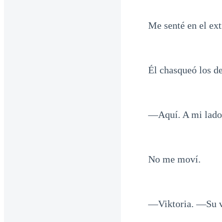
Me senté en el ex
Él chasqueó los d
—Aquí. A mi lado
No me moví.
—Viktoria. —Su vo