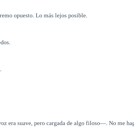
tremo opuesto. Lo más lejos posible.
edos.
.
z era suave, pero cargada de algo filoso—. No me haga