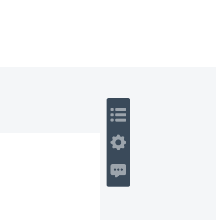
 Romance
Sci-Fi
Guerra
Otros