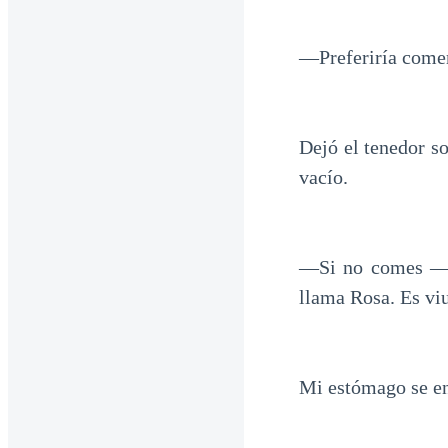
—Preferiría comer 
Dejó el tenedor so
vacío.
—Si no comes —di
llama Rosa. Es viu
Mi estómago se e