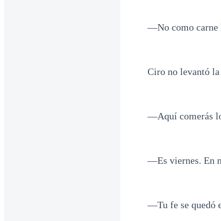
—No como carne 
Ciro no levantó la 
—Aquí comerás lo
—Es viernes. En m
—Tu fe se quedó en