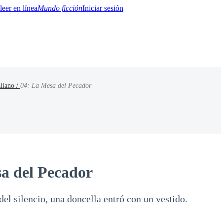
Mundo ficción
Iniciar sesión
aliano /
04: La Mesa del Pecador
BTQ+
YA/TEEN
Paranormal
Misterio/Thriller
Oriental
Juegos
Historia
MM
a del Pecador
del silencio, una doncella entró con un vestido.