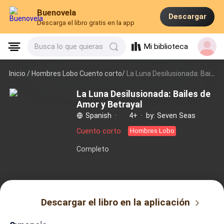
Buenovela
Descargar
Descarga el libro gratis en la app
Mi biblioteca
Busca lo que quieras
Inicio /
Hombres Lobo Cuento corto/
La Luna Desilusionada: Bailes de Amor y Betrayal
La Luna Desilusionada: Bailes de
Amor y Betrayal
Spanish
·
4+
·
by: Seven Seas
Cuento corto
Hombres Lobo
Completo
Descargar el libro en la aplicación