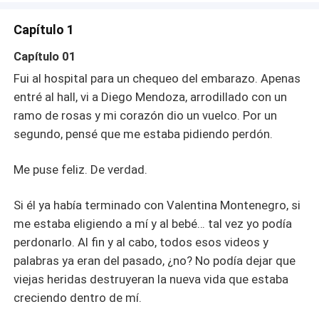
Valentina, volví solo por ti. Renuncié a conquistar la
Manada del Sur para estar contigo. Este hijo no puede
Capítulo 1
crecer sin un padre. Si me lo permites, te marcaré ahora
mismo y te convertiré en mi Luna. Sin dudarlo, me
Capítulo 01
levanté, fui a la consulta y pedí que me practicaran un
Fui al hospital para un chequeo del embarazo. Apenas
aborto. Me fui sola. Sin mirar atrás. Ni una lágrima. Jamás
entré al hall, vi a Diego Mendoza, arrodillado con un
pensé que él abandonaría a Valentina y al bebé… Y que,
ramo de rosas y mi corazón dio un vuelco. Por un
días después, como un lobo fuera de control, comenzaría
a buscarme desesperadamente.
segundo, pensé que me estaba pidiendo perdón.
Me puse feliz. De verdad.
Si él ya había terminado con Valentina Montenegro, si
me estaba eligiendo a mí y al bebé… tal vez yo podía
perdonarlo. Al fin y al cabo, todos esos videos y
palabras ya eran del pasado, ¿no? No podía dejar que
viejas heridas destruyeran la nueva vida que estaba
creciendo dentro de mí.