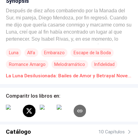
Synopsis
Después de diez años combatiendo por la Manada del
Sur, mi pareja, Diego Mendoza, por fin regresó. Cuando
me dijo que quería casarse conmigo y marcarme como su
Luna, creí que al fin había encontrado un lugar al que
pertenecer. Soy Isabel Rivas, y, en ese momento, lo
amaba con toda el alma. Pero todo cambió tras quedar
Luna
Alfa
Embarazo
Escape de la Boda
embarazada. Un día, sin querer, descubrí en su
computadora más de un terabyte de videos sexuales
Romance Amargo
Melodramático
Infidelidad
suyos con Valentina Montenegro, mi mejor amiga desde
la infancia. Y no solo eso... también encontré un diario
La Luna Desilusionada: Bailes de Amor y Betrayal Novelas Online Descarga gratuita de PDF
lleno de confesiones de amor hacia ella. Accedí a su
cuenta secundaria de WhatsApp. Aunque Valentina ya lo
Comparitr los libros en:
había bloqueado, Diego seguía enviándole mensajes de
voz, textos, videos, rogándole que volviera con él,
llamándola el amor de su vida. El golpe final llegó el día
de mi control prenatal. Estando en la sala de espera del
hospital, vi a Diego de rodillas, con flores y la cadena
Catálogo
lunar de los Mendoza, suplicándole a Valentina: —
10 Capítulos