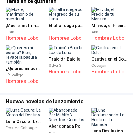
También te gustarán
porque el monto era muy bajo? Ese era todo el efectivo que
—Pero los lobos no debemos abortar. La Diosa de la
tenía en mi cuenta personal. Pero ya pedí que transfirieran
Luna castiga eso —le respondí.
todas mis propiedades a tu nombre. ¡Solo
¡Muere, matrimonio de mentiras!
El alfa ruega por el regreso de su Luna
Mi vida, el Precio de tu Mentira
—No me importa lo que piense la Diosa. Yo soy el Alfa.
Liora
Ella
Ana
Si yo digo que se aborta, se aborta.
Hombres Lobo
Hombres Lobo
Hombres Lobo
Cuando supo que había abortado, se fue sin mirar
atrás, y regresó a la manada a seguir con su guerra.
Traición Bajo la Luz de Luna
Cautiva en el Dolor
Sylva.G
Cocojam
¿Quieres mi corona? Bien, llévate la basura también
Hombres Lobo
Hombres Lobo
Mientras yo… me quedaba en casa. Sola. Lamiendo
Lía Vallejo
Hombres Lobo
mis heridas, cuidando un cuerpo destruido, llorando
cada noche.
Nuevas novelas de lanzamiento
Y, aun así, lo justificaba. Pensaba que un Alfa tenía
responsabilidades; que yo debía ser comprensiva.
Luna Oscura: La Marca del Destino
Hasta que lo vi arrodillado frente a Valentina.
Abandonada Por Mi Alfa Y Nuestros Gemelos
Frosted Cabbage
Luna Desilusionada: La Huida de la Manada
Ava