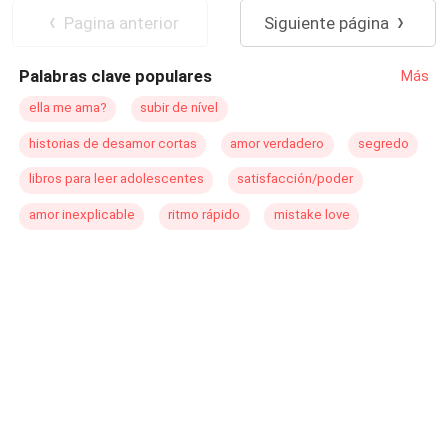
de la perfección?
Pagina anterior
Siguiente página
Palabras clave populares
Más
ella me ama?
subir de nível
historias de desamor cortas
amor verdadero
segredo
libros para leer adolescentes
satisfacción/poder
amor inexplicable
ritmo rápido
mistake love