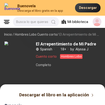
Buenovela
Descargar
Descarga el libro gratis en la app
Mi biblioteca
Busca lo que quieras
Inicio /
Hombres Lobo Cuento corto/
El Arrepentimiento de Mi Padre
El Arrepentimiento de Mi Padre
Spanish
·
18+
·
by: Alyssa J
Cuento corto
Hombres Lobo
Completo
Descargar el libro en la aplicación