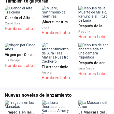
También te gustarán
—¡Basta! ¿Crees que nadie ha estado cerrando el
estaba ligado a los miembros de la familia que habían
fuego en secreto y llevándole hierbas curativas? Sé
causado mi muerte.Durante su viaje, además de las
que está bien, no morirá.
actividades turísticas habituales, mi padre llevó a Elizabeth a
Cuando el Alfa Traiciona
ver
¡Muere, matrimonio de mentiras!
Carol Soler
Después de la Muerte de Mi Hijo, Renuncié al Título de Luna
Al escuchar eso, no pude evitar reír, aunque nadie
Liora
Hombres Lobo
Peachy
Hombres Lobo
podía escuchar mi voz porque ya estaba muerta.
Hombres Lobo
¡Había estado muerta durante cinco días!
Virgen por Cinco Años
Desde entonces, mi espíritu había estado siguiendo a
Lía Vallejo
Después de ser encarcelada en una cámara frigorífica
Hombres Lobo
mi padre, observando su crueldad e indiferencia.
El Arrepentimiento del Alfa Tras Matar a Nuestro Cachorro
Luna Vega
Aurora
Hombres Lobo
Hombres Lobo
—Gracias, papá. Pero por favor, no te enojes más y
libera a Scarlett. El fuego en esa casa es demasiado
intenso, ella debe estar sufriendo terriblemente.
Nuevas novelas de lanzamiento
Desde el dormitorio que solía ser mi habitación,
emergió Amber usando un vestido color crema, su
Tragedia en las Manadas
La Máscara del Amor