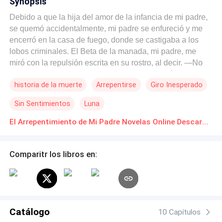
Synopsis
Debido a que la hija del amor de la infancia de mi padre,
se quemó accidentalmente, mi padre se enfureció y me
encerró en la casa de fuego, donde se castigaba a los
lobos criminales. El Beta de la manada, mi padre, me
miró con la repulsión escrita en su rostro, al decir. —No
puedo tener una hija tan cruel. Te quedas aquí y
historia de la muerte
Arrepentirse
Giro Inesperado
reflexionas sobre lo que has hecho. Rogué a gritos por
misericordia, admití mi error y le supliqué que me dejara
Sin Sentimientos
Luna
salir, pero todo lo que recibí a cambio, fue una orden
despiadada. —A menos que esté muerta, nadie debe
El Arrepentimiento de Mi Padre Novelas Online Descarga gratuita de PDF
dejarla salir. La casa de fuego se erguía aislada al borde
del territorio, por lo que sin importar cuánto gritara
Comparitr los libros en:
pidiendo ayuda, nadie podría escucharme. Además, le
ordenó al mayordomo que configurara la habitación para
rociar fuego cada dos horas. Las quemaduras eran
exquisitamente dolorosas, por lo que la capacidad de
curación de mi loba apenas me mantenía viva entre
Catálogo
sesiones. Diez días después, finalmente recordó que
10 Capítulos