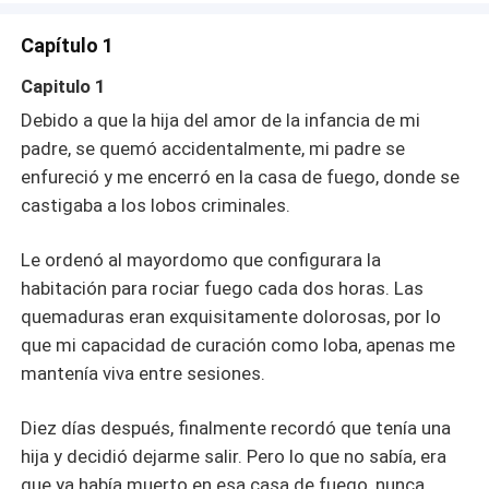
tenía una hija y decidió dejarme salir. Pero lo que no
sabía, era que ya había muerto en esa casa de fuego,
Capítulo 1
nunca saldría a ver el mundo de nuevo.
Capitulo 1
Debido a que la hija del amor de la infancia de mi
padre, se quemó accidentalmente, mi padre se
enfureció y me encerró en la casa de fuego, donde se
castigaba a los lobos criminales.
Le ordenó al mayordomo que configurara la
habitación para rociar fuego cada dos horas. Las
quemaduras eran exquisitamente dolorosas, por lo
que mi capacidad de curación como loba, apenas me
mantenía viva entre sesiones.
Diez días después, finalmente recordó que tenía una
hija y decidió dejarme salir. Pero lo que no sabía, era
que ya había muerto en esa casa de fuego, nunca