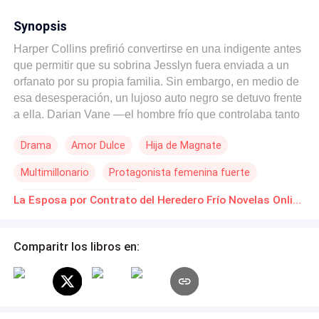
Synopsis
Harper Collins prefirió convertirse en una indigente antes
que permitir que su sobrina Jesslyn fuera enviada a un
orfanato por su propia familia. Sin embargo, en medio de
esa desesperación, un lujoso auto negro se detuvo frente
a ella. Darian Vane —el hombre frío que controlaba tanto
el mundo legal como el oscuro de los negocios—
Drama
Amor Dulce
Hija de Magnate
apareció y reclamó a Jesslyn como su propia sangre. Los
resultados de la prueba de ADN lo cambiaron todo.
Multimillonario
Protagonista femenina fuerte
Darian no solo se convirtió en su protector, sino también
en quien impuso una condición demencial: Harper debía
Matrimonio por Contrato
La Esposa por Contrato del Heredero Frío Novelas Online Descarga gratuita de PDF
convertirse en su esposa de contrato para frustrar las
sucias ambiciones de la familia Vane. Entre un
matrimonio sin amor, las amenazas de Victoria Averil y
Comparitr los libros en:
los oscuros secretos de Darian, Harper se vio atrapada
en un dilema. Cuanto más conocía a ese hombre, más se
daba cuenta de que ese contrato quizá nunca llegaría a
su fin.