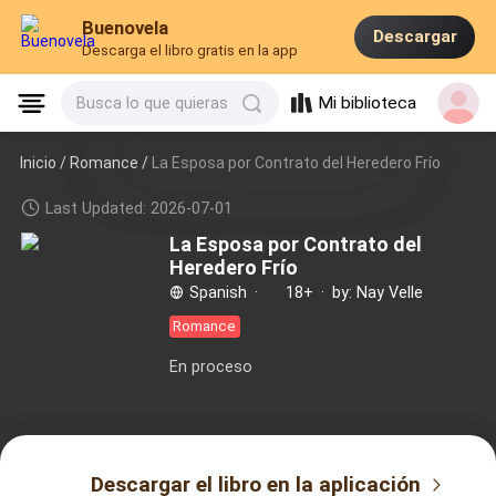
Buenovela
Descargar
Descarga el libro gratis en la app
Mi biblioteca
Busca lo que quieras
Inicio /
Romance
/
La Esposa por Contrato del Heredero Frío
Last Updated: 2026-07-01
La Esposa por Contrato del
Heredero Frío
Spanish
·
18+
·
by: Nay Velle
Romance
En proceso
Descargar el libro en la aplicación