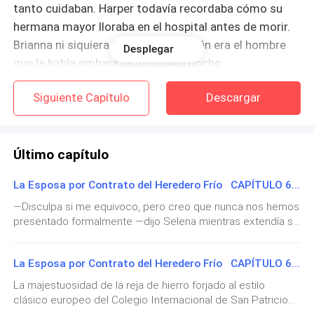
tanto cuidaban. Harper todavía recordaba cómo su
hermana mayor lloraba en el hospital antes de morir.
Brianna ni siquiera llegó a saber quién era el hombre
Desplegar
que la había embarazado aquella noche.
Siguiente Capítulo
Descargar
Y ahora, cinco años después, habían decidido
deshacerse de la niña sin más.
La puerta de la sala se abrió. Alexander Collins entró
Último capítulo
junto con James y Edward Collins. La presencia de los
La Esposa por Contrato del Heredero Frío CAPÍTULO 62 — Máscaras y Cebo
tres hombres hizo que el ambiente se volviera aún
más pesado.
—Disculpa si me equivoco, pero creo que nunca nos hemos
presentado formalmente —dijo Selena mientras extendía su
mano adornada con un costoso esmalte de uñas—. Soy
—Harper —dijo Alexander con voz grave y autoritaria—.
Selena, amiga cercana de Victoria. Creo que hemos
Esta decisión ya está tomada.
La Esposa por Contrato del Heredero Frío CAPÍTULO 61 — El Portal de San Patricio
coincidido en la misma sala varias veces antes.Harper miró
brevemente la mano extendida y solo respondió con un
La majestuosidad de la reja de hierro forjado al estilo
Harper miró a su padre, incrédula.
asentimiento formal, sin intención de estrecharla.—Harper
clásico europeo del Colegio Internacional de San Patricio
Vane. ¿En qué puedo ayudarte?Selena retiró su mano sin