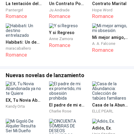
de cinco años por sus propios fracasos en los
La tentación del CEO
Un Contrato Por Error
Contrato Marital
Pantergirl
Ju Andrade
Hope Word
negocios.
Romance
Romance
Romance
—¡Cuida tu boca! —gritó Elizabeth.
Y si Regreso
Mi mejor amigo, mi obsesión.
Anne Zamora
¡PLAK!
Habibati: Un destino entrelazado
A. A. Falcone
Romance
maracaballero
Romance
Romance
Una fuerte bofetada cruzó la mejilla de Harper.
Jesslyn rompió a llorar aterrorizada.
Nuevas novelas de lanzamiento
Pero Harper no contestó. Solo miró a su madre con
una mirada helada, una mirada que dejaba claro que
todo el respeto que sentía por ella se había roto para
EX, Tu Novia Abandonada ya no te Quiere
siempre.
El padre de mi ex prometido; mi obsesión prohibida
Casa de la Abundancia: Colección de tabúes familiares
Kandy Orta
Charlie Rose
ELLE PEARL
—Si tanto te importa esa niña —dijo Elizabeth con la
respiración entrecortada—, ¡lárgate de esta casa
Adiós, Ex.
ahora mismo!