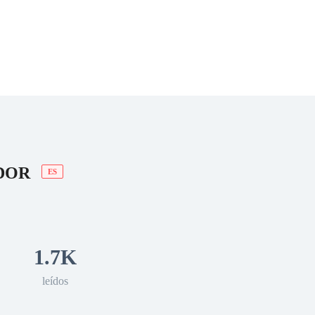
 Romance
Sci-Fi
Guerra
Otros
ADOR
ES
1.7K
leídos