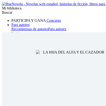
Mi biblioteca
Buscar
PARTICIPA Y GANA
Concurso
Para autores
Recompensas de autores
Para autores
Ranking
Navegar
Novelas
Cuentos Cortos
Todos
Romance
Hombre lobo
Mafia
Sistema
Fantasía
Urbano
LG