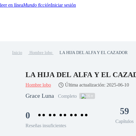
Mundo ficción
Iniciar sesión
Inicio
Hombre lobo
LA HIJA DEL ALFA Y EL CAZADOR
BTQ+
YA/TEEN
Paranormal
Misterio/Thriller
Oriental
Juegos
Historia
MM
LA HIJA DEL ALFA Y EL CAZ
Hombre lobo
Última actualización: 2025-06-10
Grace Luna
16
Completo
59
0
Capítulos
Reseñas insuficientes