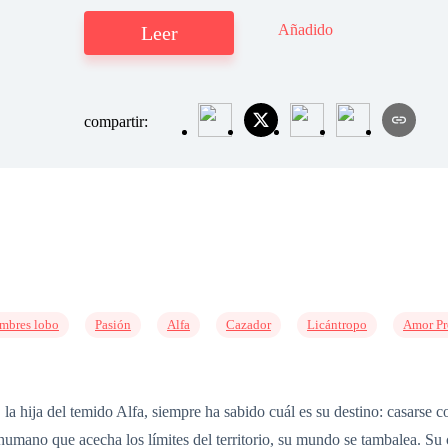
Añadido
Leer
compartir:
mbres lobo
Pasión
Alfa
Cazador
Licántropo
Amor Pr
a hija del temido Alfa, siempre ha sabido cuál es su destino: casarse 
humano que acecha los límites del territorio, su mundo se tambalea. Su 