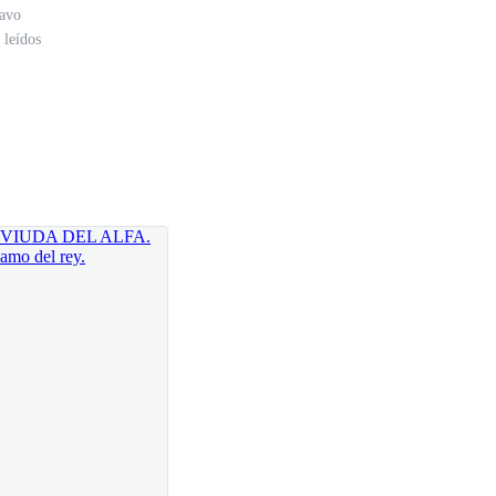
lavo
 leídos
gún rincón, esperando el momento justo para
los? ¿Qué busca en nuestro territorio? Mi mente da
tencia. Quizás... solo quizás, ese hombre tiene algo