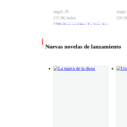
angiel_95
Angie 
—De mucha acción amor mío—dijo el hombre qu
215.9K leídos
320.1K
Me di la vuelta y lo miré a los ojos.
Nuevas novelas de lanzamiento
—Iré a hablar con ella—dije cortando el momen
Me dio un suave beso en la mejilla y me soltó.
Subí a la habitación de nuestra hija dejándolo e
Belleza maldita: La
luna fea del alfa
Lizzy Bennet
—Pasa mami—dijo mi hija al abrir la puerta.
167.6K leídos