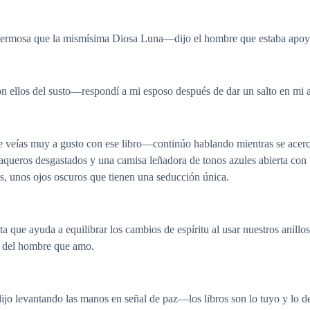
ermosa que la mismísima Diosa Luna—dijo el hombre que estaba apoyad
 ellos del susto—respondí a mi esposo después de dar un salto en mi a
veías muy a gusto con ese libro—continúo hablando mientras se acer
vaqueros desgastados y una camisa leñadora de tonos azules abierta con
os, unos ojos oscuros que tienen una seducción única.
a que ayuda a equilibrar los cambios de espíritu al usar nuestros anill
a del hombre que amo.
 levantando las manos en señal de paz—los libros son lo tuyo y lo d