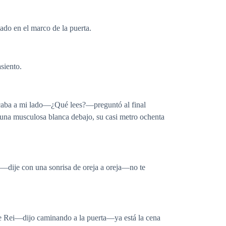
o en el marco de la puerta.
siento.
caba a mi lado—¿Qué lees?—preguntó al final
 una musculosa blanca debajo, su casi metro ochenta
os—dije con una sonrisa de oreja a oreja—no te
e Rei—dijo caminando a la puerta—ya está la cena