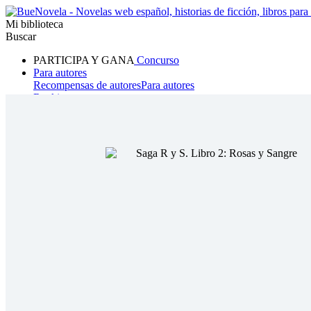
Mi biblioteca
Buscar
PARTICIPA Y GANA
Concurso
Para autores
Recompensas de autores
Para autores
Ranking
Navegar
Novelas
Cuentos Cortos
Todos
Romance
Hombre lobo
Mafia
Sistema
Fantasía
Urbano
LG