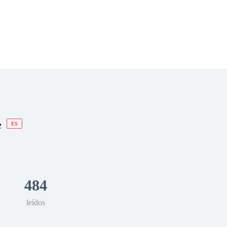
 Romance
Sci-Fi
Guerra
Otros
e
ES
484
leídos