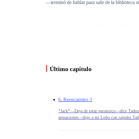
—terminó de hablar para salir de la biblioteca s
Me levanté del cómodo sillón y dejé el libro en 
poderoso posible sin hacerme daño.
La energía que requería no iba a ser difícil de 
Último capítulo
Al llegar a la cocina me encuentro con mi famil
de guardar los útiles de la escuela en su mochila
6. Reencuentro 3
*Jack*—Deja de estar paranoico—dice Tadeu
—¿Terminaste los deberes Reichel?—preguntó a l
sensaciones—digo a mi Lobo con rapidez.Tadeu
su edad.
está paranoico, siempre me alerta de que hay 
sigue.Regreso al hotel con unas medialunas de
Thomas y Alma, mi hermano no tardó en marc