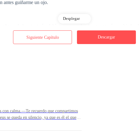
in antes guiñarme un ojo.
Desplegar
su lugar de la estantería, debía pensar en donde encontraría esa hierba,
Descargar
Siguiente Capítulo
conseguir, pero manipularla de esa forma era otro tema.
ia, mi esposo ya está poniendo la mesa con su delantal de amo de casa 
.
s con calma.—Te recuerdo que compartimos
a niña de ojos verdes que no para de sonreír desde que me vio llegar a 
s se queda en silencio, ya que es él el que
un olor extraño o que percibe que alguien nos
 manteca y escucho gritos en la habitación de
ar a su compañera, ellos hacen una hermosa