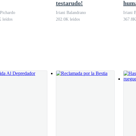
testarudo!
hum
Pichardo
Iriani Balandrano
Iriani 
e amo sujetándome fuertemente de la cintura.
 leídos
202.0K leídos
367.8K
to de adultos.
n la cocina y golpeé la puerta.