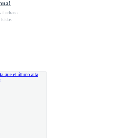
ana!
Balandrano
 leídos