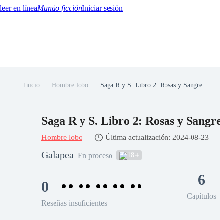
Mundo ficción
Iniciar sesión
Inicio
Hombre lobo
Saga R y S. Libro 2: Rosas y Sangre
BTQ+
YA/TEEN
Paranormal
Misterio/Thriller
Oriental
Juegos
Historia
MM
Saga R y S. Libro 2: Rosas y Sangr
Hombre lobo
Última actualización: 2024-08-23
Galapea
18
En proceso
6
0
Capítulos
Reseñas insuficientes