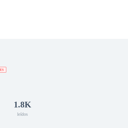
 Romance
Sci-Fi
Guerra
Otros
ES
1.8K
leídos