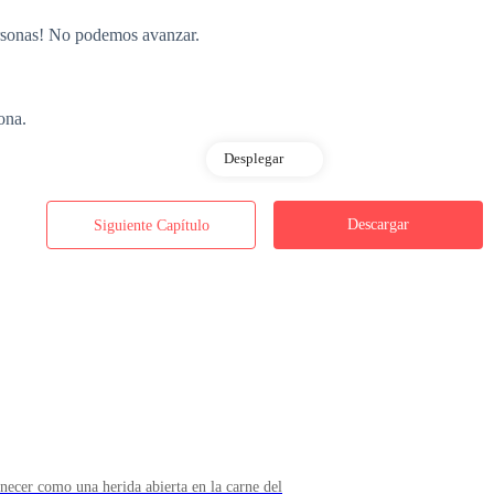
ersonas! No podemos avanzar.
ona.
Desplegar
rasera. La madera crujió pero no cedió. Viktor se volvió hacia ella con f
Descargar
Siguiente Capítulo
s en la mano que Viktor extendía. Mordió hasta que sintió sangre en su b
ed del carruaje, estrellas blancas explotaron en su visión. Pero no soltó
anecer como una herida abierta en la carne del