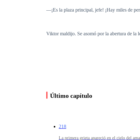
—¡Es la plaza principal, jefe! ¡Hay miles de p
Viktor maldijo. Se asomó por la abertura de la l
Aria giró su cuerpo y se lanzó contra la puerta t
—¡Maldita...!
Último capítulo
Aria hizo lo único que podía: hundió sus diente
218
Viktor la golpeó. Su cabeza rebotó contra la par
La primera grieta apareció en el cielo del am