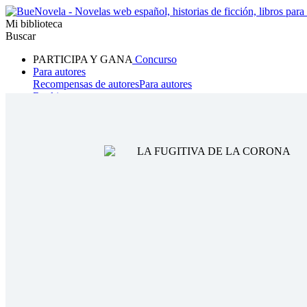
Mi biblioteca
Buscar
PARTICIPA Y GANA
Concurso
Para autores
Recompensas de autores
Para autores
Ranking
Navegar
Novelas
Cuentos Cortos
Todos
Romance
Hombre lobo
Mafia
Sistema
Fantasía
Urbano
LG