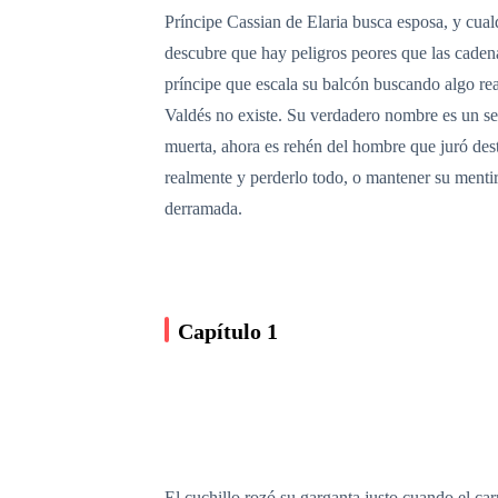
Príncipe Cassian de Elaria busca esposa, y cua
descubre que hay peligros peores que las caden
príncipe que escala su balcón buscando algo re
Valdés no existe. Su verdadero nombre es un sec
muerta, ahora es rehén del hombre que juró dest
realmente y perderlo todo, o mantener su mentir
derramada.
Capítulo 1
El cuchillo rozó su garganta justo cuando el car