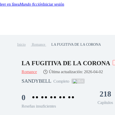
Mundo ficción
Iniciar sesión
Inicio
Romance
LA FUGITIVA DE LA CORONA
BTQ+
YA/TEEN
Paranormal
Misterio/Thriller
Oriental
Juegos
Historia
MM
LA FUGITIVA DE LA CORONA
Romance
Última actualización: 2026-04-02
SANDYBELL
16
Completo
218
0
Capítulos
Reseñas insuficientes