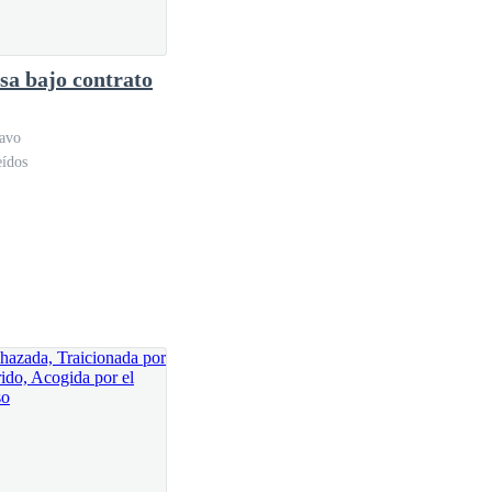
sa bajo contrato
lavo
eídos
u vestido destrozado y su rostro manchado de sangre,