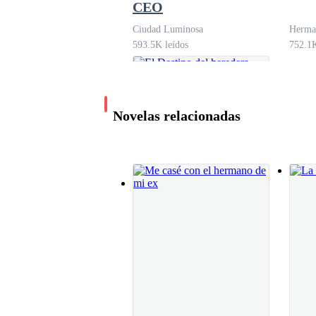
CEO
Le hago una señal a la mujer y me pongo de pie
Ciudad Luminosa
Herma
593.5K leídos
752.1K
Saturado era mi segundo nombre. Llevaba días tr
Novelas relacionadas
Me dirijo a la parte trasera del bar, que era don
— Hola Mad. ¿Cómo estás?
— Con dinero. — Te lo voy a enseñar. — Y qui
El Destino del
heredera
— No... yo... no puedo soportarlo, mi niña.
María Carmen
1.5M leídos