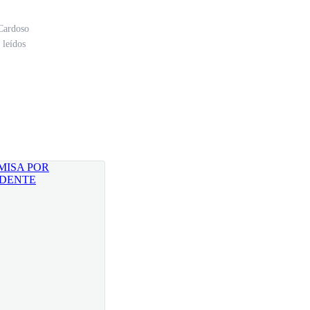
Cardoso
 leídos
co de tiempo libre y mi jefe, dinero.