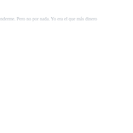
enderme. Pero no por nada. Yo era el que más dinero
ara dormir con la delicada Tiffany. Y aquí está tu