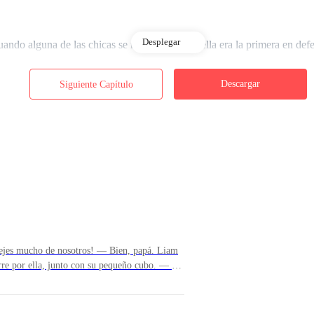
Desplegar
ndo alguna de las chicas se metía conmigo, ella era la primera en def
Descargar
Siguiente Capítulo
laban al pasar esos billetes. — ¡Rubens pagó diez mil! Diez mil, sólo p
. La mitad para mí y la mitad para ella.
y lo enganchaste.
es mucho de nosotros! — Bien, papá. Liam
corre por ella, junto con su pequeño cubo. — No
inando. — Digo, sentándome. — Voy a echar de
dad? — Yo digo. — Quizá podamos volver para
z más cerca. Recuesto mi cabeza en el