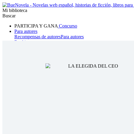
Mi biblioteca
Buscar
PARTICIPA Y GANA
Concurso
Para autores
Recompensas de autores
Para autores
Ranking
Navegar
Novelas
Cuentos Cortos
Todos
Romance
Hombre lobo
Mafia
Sistema
Fantasía
Urbano
LG