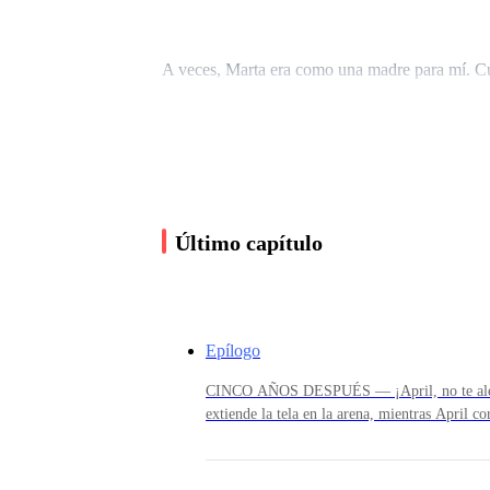
A veces, Marta era como una madre para mí. Cua
le hacía ganar.
— ¡Anoche fue un éxito! — Sonríe. Sus ojos bril
parte. ¡Cinco mil!
Último capítulo
El reparto del dinero, al menos conmigo, era así
Epílogo
— Y dijo que volvería. Que fuiste súper atento 
CINCO AÑOS DESPUÉS — ¡April, no te alej
extiende la tela en la arena, mientras April 
puedo creer que estas vacaciones estén term
Sonreí.
menos esto. — California es increíble, ¿ver
tu cumpleaños. — Su cumpleaños está cada ve