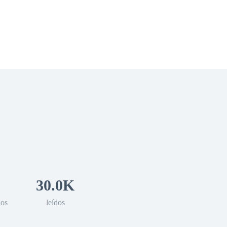
 Romance
Sci-Fi
Guerra
Otros
30.0K
los
leídos