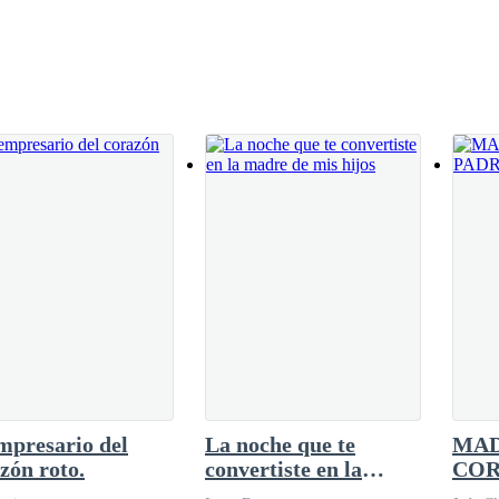
fuerza y dio un paso atrás. Su respiración se aceleró.
n me está jugando una broma pesada.
mpresario del
La noche que te
MA
zón roto.
convertiste en la
COR
madre de mis hijos
EQU