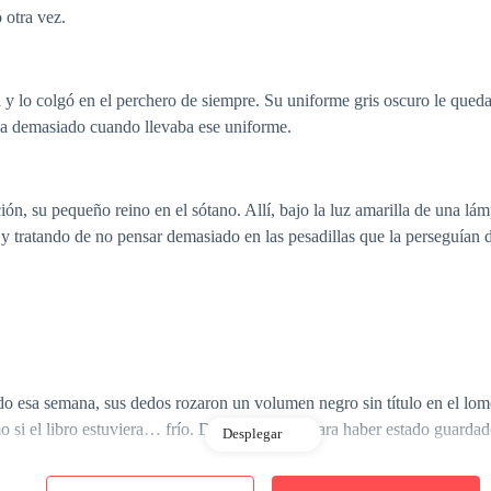
 otra vez.
na y lo colgó en el perchero de siempre. Su uniforme gris oscuro le que
aba demasiado cuando llevaba ese uniforme.
ción, su pequeño reino en el sótano. Allí, bajo la luz amarilla de una l
y tratando de no pensar demasiado en las pesadillas que la perseguían 
ado esa semana, sus dedos rozaron un volumen negro sin título en el lom
omo si el libro estuviera… frío. Demasiado frío para haber estado guardad
Desplegar