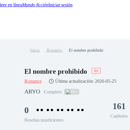
Mundo ficción
Iniciar sesión
Inicio
Romance
El nombre prohibido
BTQ+
YA/TEEN
Paranormal
Misterio/Thriller
Oriental
Juegos
Historia
MM
El nombre prohibido
ES
Romance
Última actualización: 2026-05-25
ARYO
18
Completo
161
0
Capítulos
Reseñas insuficientes