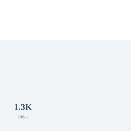
 Romance
Sci-Fi
Guerra
Otros
1.3K
leídos