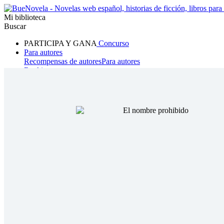
Mi biblioteca
Buscar
PARTICIPA Y GANA
Concurso
Para autores
Recompensas de autores
Para autores
Ranking
Navegar
Novelas
Cuentos Cortos
Todos
Romance
Hombre lobo
Mafia
Sistema
Fantasía
Urbano
LG