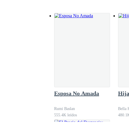
hielo.Sofía se sentó con cuidado en el banco c
y cuatro nombres grabados.
La anciana pareció aliviada y se marchó, dejando
A las nueve y media, cuando ya casi terminaba de
la mesa. Se acercó lentamente.
Lo abrió de nuevo.
Ahora las páginas ya no estaban en blanco.
Esposa No Amada
Hija
Rumi Baslan
Bella 
En cada una de ellas, con la misma tinta negra, 
555.4K leídos
480.1K