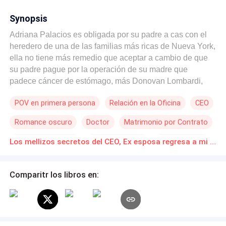
Synopsis
Adriana Palacios es obligada por su padre a cas con el
heredero de una de las familias más ricas de Nueva York,
ella no tiene más remedio que aceptar a cambio de que
su padre pague por la operación de su madre que
padece cáncer de estómago, más Donovan Lombardi,
obligado por su abuelo tuvo que abandonar a su novia, la
POV en primera persona
Relación en la Oficina
CEO
única mujer que había amado pidiéndole que lo esperara,
que apenas su abuelo partiera de este mundo él volvería
Romance oscuro
Doctor
Matrimonio por Contrato
a por ella, condenando a Adriana al mismo miserable y
triste matrimonio.... ¿Adriana, quiero el divorcio? De
Diferencia de Edad
Poder Femenino
Independiente
Los mellizos secretos del CEO, Ex esposa regresa a mi lado Novelas Online Descarga gratuita de PDF
acuerdo, envíame los papeles, yo te los firmaré, el CEO
Lombardi echó de su vida a la mujer que llevaba en su
vientre a sus herederos, ¿Qué pasará cuando Donovan,
Comparitr los libros en:
lo descubra y se de cuenta de su grave error?