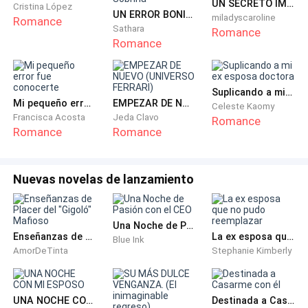
UN SECRETO IMPERDONABLE: el hijo oculto del CEO
compensarla, pero no tenía ninguna noticia suya.
Cristina López
UN ERROR BONITO: La Hija de mi Marido es mi Sobrina
miladyscaroline
Romance
Sathara
Romance
Romance
Han pasado varios meses desde la desaparición de su
ex mujer, ella salió dejando un acuerdo de divorcio,
Suplicando a mi ex esposa doctora
Mi pequeño error fue conocerte
EMPEZAR DE NUEVO (UNIVERSO FERRARI)
Celeste Kaomy
tachó con un bolígrafo la mayoría de las cláusulas de
Francisca Acosta
Jeda Clavo
Romance
dividió de propiedad y no se llevó nada consigo.
Romance
Romance
Pensando en eso, le hacía preguntas a su asistente.
Nuevas novelas de lanzamiento
— Francoi, ¿ha habido alguna noticia de mi ex mujer?
Una Noche de Pasión con el CEO
El asistente Francoi se nego con la cabeza, tomando
Enseñanzas de Placer del "Gigoló" Mafioso
La ex esposa que no pudo reemplazar
Blue Ink
su telefono con una expresion muy seria.
AmorDeTinta
Stephanie Kimberly
— sigue buscandola.
UNA NOCHE CON MI ESPOSO
Destinada a Casarme con él