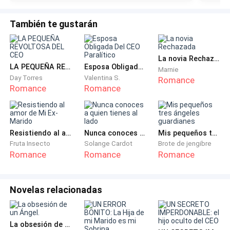
fue su
quedar destruida.
También te gustarán
— Muy bien me gusta mucho como eres de eficiente,
así Donovan, no podrá hacer nada por ella, te haré
La novia Rechazada
llegar el regalito que te prometí, tú sigue a mi lado y
LA PEQUEÑA REVOLTOSA DEL CEO
Esposa Obligada Del CEO Paralítico
Marnie
verás lo bien que te va a ir y de paso Donovan, verá
Day Torres
Valentina S.
Romance
Romance
Romance
que su ex mujer se folló a otro hombre y la va a
detestar aún más.
*
Resistiendo al amor de Mi Ex-Marido
Nunca conoces a quien tienes al lado
Mis pequeños tres ángeles guardianes
Fruta Insecto
Solange Cardot
Brote de jengibre
Romance
Romance
Romance
CEO Lombardi y sus asistente salieron y caminaban
hacia el estación.
Novelas relacionadas
Desde que Donovan, tomó la decisión de elegir a Gala,
siempre se sintió culpable, y desde aquel tiempo él
empezó a buscar a Adriana Palacios, para tratar de
La obsesión de un Ángel.