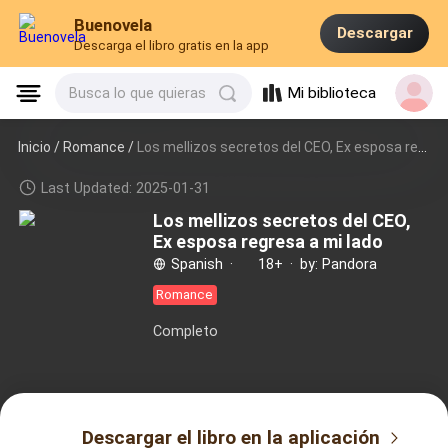
Buenovela
Descargar
Descarga el libro gratis en la app
Mi biblioteca
Busca lo que quieras
Inicio /
Romance
/
Los mellizos secretos del CEO, Ex esposa regresa a mi lado
Last Updated: 2025-01-31
Los mellizos secretos del CEO,
Ex esposa regresa a mi lado
Spanish
·
18+
·
by: Pandora
Romance
Completo
Descargar el libro en la aplicación