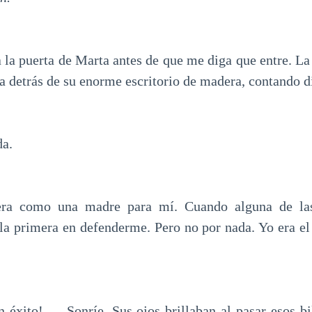
 la puerta de Marta antes de que me diga que entre. La
a detrás de su enorme escritorio de madera, contando d
da.
era como una madre para mí. Cuando alguna de las
 la primera en defenderme. Pero no por nada. Yo era el
éxito! — Sonríe. Sus ojos brillaban al pasar esos b