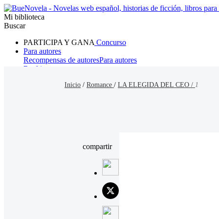
Mi biblioteca
Buscar
PARTICIPA Y GANA
Concurso
Para autores
Recompensas de autores
Para autores
Ranking
Navegar
Inicio
/
Romance
/
LA ELEGIDA DEL CEO /
1
Novelas
Cuentos Cortos
Todos
Romance
Hombre lobo
Mafia
Sistema
Fantasía
Urbano
LG
compartir