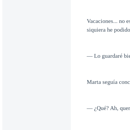
Vacaciones... no e
siquiera he podid
— Lo guardaré bie
Marta seguía conce
— ¿Qué? Ah, queri