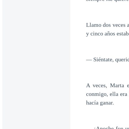
Llamo dos veces a
y cinco años estab
— Siéntate, queri
A veces, Marta 
conmigo, ella era
hacía ganar.
— ¡Anoche fue un 