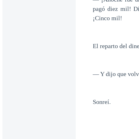
pagó diez mil! Di
¡Cinco mil!
El reparto del din
— Y dijo que volve
Sonreí.