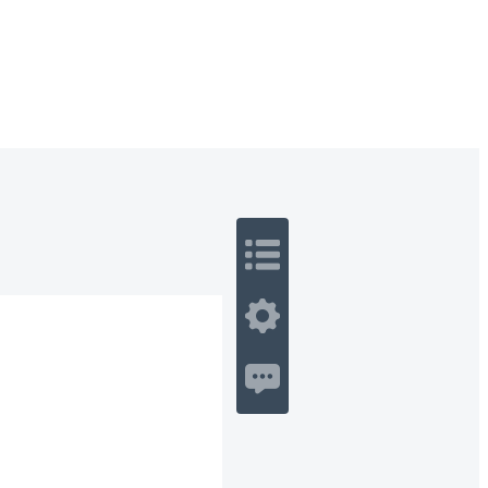
 Romance
Sci-Fi
Guerra
Otros