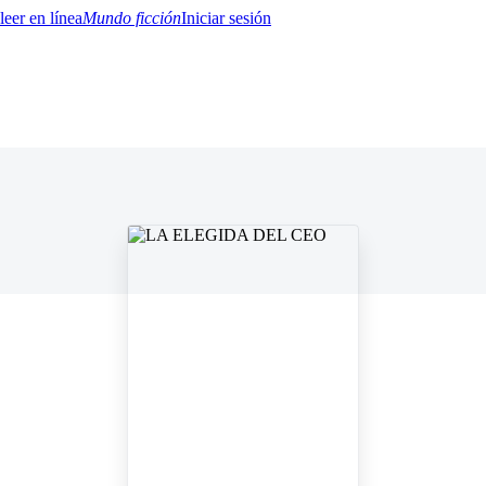
Mundo ficción
Iniciar sesión
BTQ+
YA/TEEN
Paranormal
Misterio/Thriller
Oriental
Juegos
Historia
MM