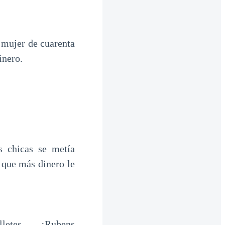
 mujer de cuarenta
inero.
 chicas se metía
 que más dinero le
illetes. — ¡Rubens