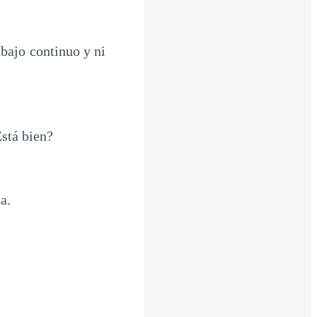
abajo continuo y ni
Está bien?
a.