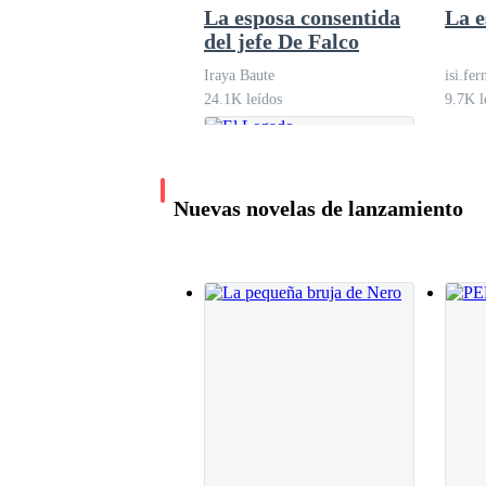
—Tu tío tiene una deuda casi impagable conmi
La esposa consentida
La e
del jefe De Falco
Iraya Baute
isi.fe
—No es mi deuda…
24.1K leídos
9.7K l
—No, no lo es. —Algo en su boca se movió, casi
Nuevas novelas de lanzamiento
Se me cerró la garganta y me sudaron las mano
Volteé a ver a Miguel. Mi tío, el hombre que me
sus propias deudas, estaba mirando el piso.
El Legado
Eilana Osorio Páez