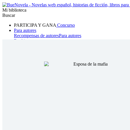
Mi biblioteca
Buscar
PARTICIPA Y GANA
Concurso
Para autores
Recompensas de autores
Para autores
Ranking
Navegar
Novelas
Cuentos Cortos
Todos
Romance
Hombre lobo
Mafia
Sistema
Fantasía
Urbano
LG