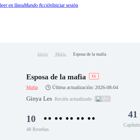
Mundo ficción
Iniciar sesión
Inicio
Mafia
Esposa de la mafia
BTQ+
YA/TEEN
Paranormal
Misterio/Thriller
Oriental
Juegos
Historia
MM
Esposa de la mafia
ES
Mafia
Última actualización: 2026-08-04
Ginya Les
18
Recién actualizado
41
10
Capítul
48 Reseñas