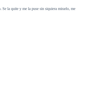
 Se la quite y me la puse sin siquiera mirarlo, me
scuchara. Olía a cigarro y a las colonias caras que