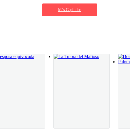
 medio del salón varios minutos, con las
Más Capítulos
a dura hasta el dolor. El espejo reflejaba mi
a abierta y el pecho subiendo y bajando
lió del salón sin mirar atrás, exactamente
diota, con la sangre hirviendo y la necesidad
ignificaba: cállate.
o?
n dos segundos.