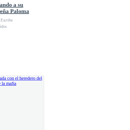
ndo a su
eña Paloma
 Escribe
ídos
me había puesto a bailar a los dieciocho para pagar