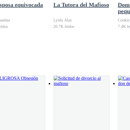
go —informó—. Llevamos tres años siendo pacientes, pero ya no más.
sposa equivocada
La Tutora del Mafioso
Doma
pequ
rnandaa
Lyrda Alaz
Cookie
eídos
20.7K leídos
7.4K le
 una sonrisa, pero no llegó a serlo—. Pero eres su solución.
s.
 recogió del suelo después de que mataron a mi familia, el hombre que 