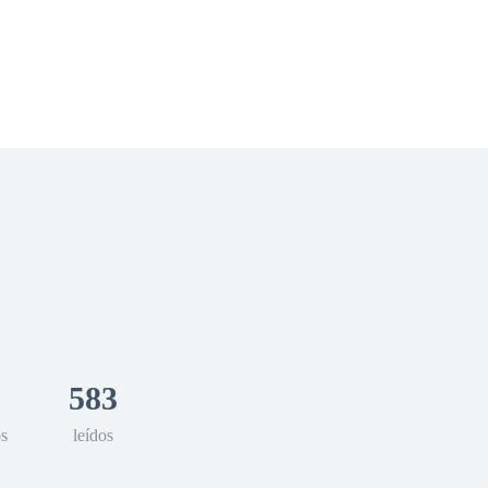
 Romance
Sci-Fi
Guerra
Otros
583
os
leídos