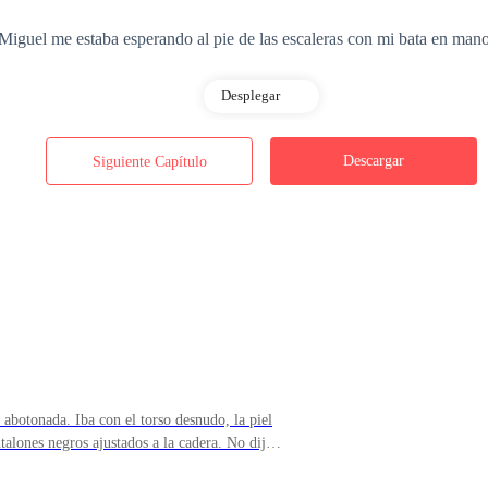
Miguel me estaba esperando al pie de las escaleras con mi bata en mano.
Desplegar
Descargar
Siguiente Capítulo
a que me quería se me revolvió el estómago.
 solo estaba abierta cuando había negocios que no quería que nadie más e
 abotonada. Iba con el torso desnudo, la piel
ado frente al escritorio.
talones negros ajustados a la cadera. No dijo
as, giró el cerrojo con un golpe seco que