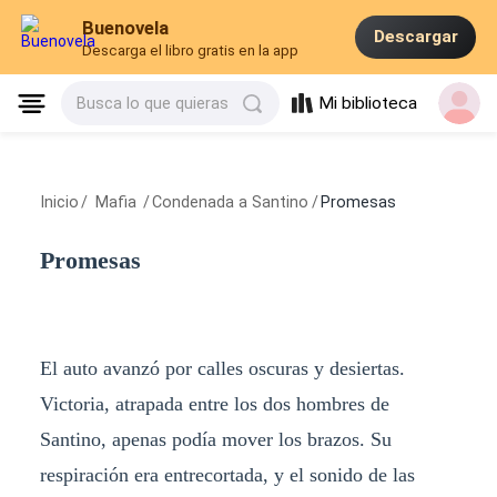
Buenovela
Descargar
Descarga el libro gratis en la app
Mi biblioteca
Busca lo que quieras
Inicio
/
Mafia
/
Condenada a Santino
/
Promesas
Promesas
El auto avanzó por calles oscuras y desiertas.
Victoria, atrapada entre los dos hombres de
Santino, apenas podía mover los brazos. Su
respiración era entrecortada, y el sonido de las