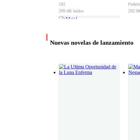
de la sangre de la joven, se mezclaba con el pe
192
Federi
299.6K leídos
292.0K
Durante un momento, Juliette creyó ver como los
algo de brusquedad en sus brazos, al mismo tie
Nuevas novelas de lanzamiento
Juliette sintió como sus mejillas ardieron ante
—Señor Edmond Rohan, ¿Todo está en orden? — 
jovencita entre sus brazos al mismo tiempo que 
¡Mate!
Dando una mirada a la asustada Juliette en sus 
Angie Pichardo
138.8K leídos
—¿Cuál es tu nombre mujer? Será mejor para t