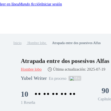
Mundo ficción
Iniciar sesión
Inicio
Hombre lobo
Atrapada entre dos posesivos Alfas
BTQ+
YA/TEEN
Paranormal
Misterio/Thriller
Oriental
Juegos
Historia
MM
Atrapada entre dos posesivos Alfas
Hombre lobo
Última actualización: 2025-07-19
Yubel Writer
18
En proceso
90
10
Capítul
1 Reseña