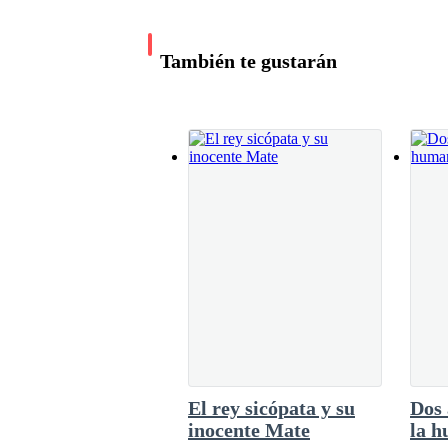
no sentía deseos de tomar alimentos, pero sabí
estado cargados de estrés y angustia y por el
—No vuelvas a entrar al despacho del Alfa sin 
dejaba de pensar en su padre y la ansiedad qu
Fernand soltando otro gruñido de advertencia.
También te gustarán
con su hermano, le quitaban el hambre.Las tos
habían sido suficiente, el café parecía haberla
En el aeropuerto de París, Le Bourget, y despué
hermosa joven buscaba su pasaporte entre su bols
caminando, repentinamente sintió chocar con al
—¿Por qué no se fija por donde va caminando?,
fría a Juliette.
—Yo, lo siento mucho, buscaba mi pasaporte. — 
El rey sicópata y su
Dos 
Se había hecho un raspón, y un poco de sangre 
inocente Mate
la 