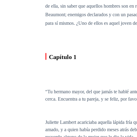
de ella, sin saber que aquellos hombres son 
Beaumont; enemigos declarados y con un pasad
para sí mismos. ¿Uno de ellos es aquel joven del
Capítulo 1
“Tu hermano mayor, del que jamás te hablé antes
cerca. Encuentra a tu pareja, y se feliz, por favo
Juliette Lambert acariciaba aquella lápida fría 
amado, y a quien había perdido meses atrás deb
recuerdo alguno de la mujer que le dio la vida.