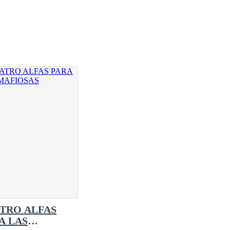
n directamente al museo a verme. — respondió
 descendía del avión. Adormilada por el viaje, la
daje, y sin detenerse ni mirar bien por donde iba
.
 castaños y ojos verdes, quien le dio una mirada
chazo en una de sus rodillas.
TRO ALFAS
te había chocado, sintió como aquel delicado aroma
A LAS