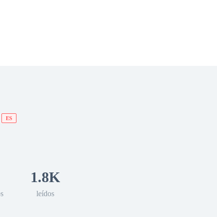
 Romance
Sci-Fi
Guerra
Otros
ES
1.8K
os
leídos