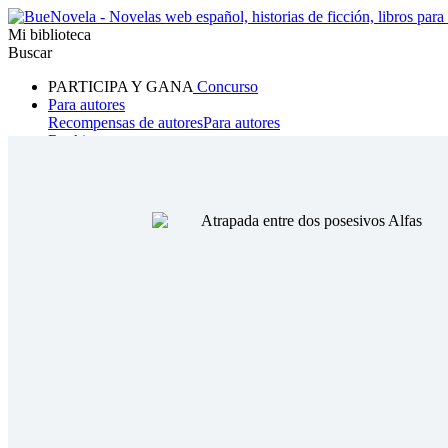
Mi biblioteca
Buscar
PARTICIPA Y GANA
Concurso
Para autores
Recompensas de autores
Para autores
Ranking
Navegar
Novelas
Cuentos Cortos
Todos
Romance
Hombre lobo
Mafia
Sistema
Fantasía
Urbano
LG