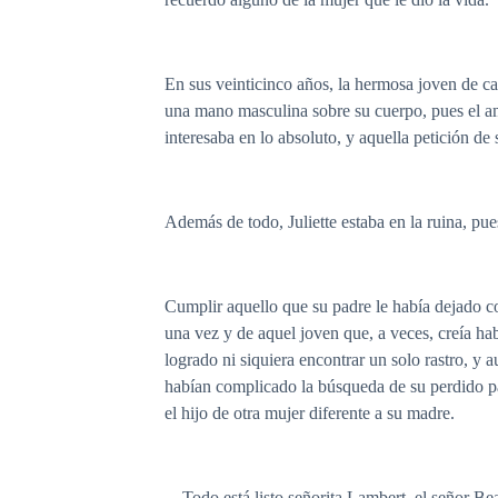
En sus veinticinco años, la hermosa joven de cab
una mano masculina sobre su cuerpo, pues el amo
interesaba en lo absoluto, y aquella petición de
Además de todo, Juliette estaba en la ruina, pu
Cumplir aquello que su padre le había dejado c
una vez y de aquel joven que, a veces, creía ha
logrado ni siquiera encontrar un solo rastro, y 
habían complicado la búsqueda de su perdido pa
el hijo de otra mujer diferente a su madre.
—Todo está listo señorita Lambert, el señor Be