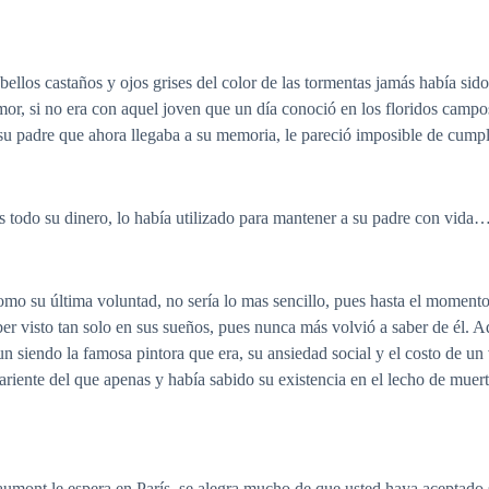
ellos castaños y ojos grises del color de las tormentas jamás había sido
r, si no era con aquel joven que un día conoció en los floridos campos
 su padre que ahora llegaba a su memoria, le pareció imposible de cumpl
es todo su dinero, lo había utilizado para mantener a su padre con vida…
omo su última voluntad, no sería lo mas sencillo, pues hasta el moment
ber visto tan solo en sus sueños, pues nunca más volvió a saber de él.
aun siendo la famosa pintora que era, su ansiedad social y el costo de un
riente del que apenas y había sabido su existencia en el lecho de muer
aumont le espera en París, se alegra mucho de que usted haya aceptado