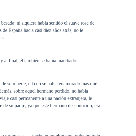
 besada; ni siquiera había sentido el suave rose de
 de España hacia casi diez años atrás, no le
ir.
y al final, él también se había marchado.
o de su muerte, ella no se había enamorado mas que
 Además, sobre aquel hermano perdido, no había
 viaje casi permanente a una nación extranjera, le
te de su padre, ya que este hermano desconocido, era
 su propuesta. — decía un hombre que usaba un traje