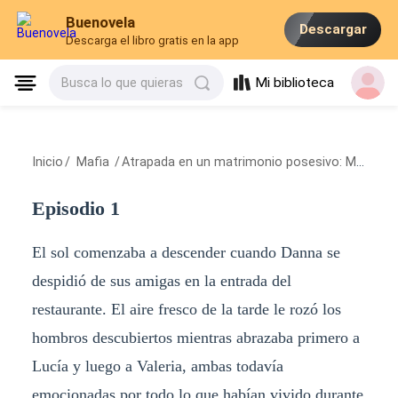
Buenovela
Descargar
Descarga el libro gratis en la app
Mi biblioteca
Busca lo que quieras
Inicio
/
Mafia
/
Atrapada en un matrimonio posesivo: Mi marido es un mafioso
Episodio 1
El sol comenzaba a descender cuando Danna se
despidió de sus amigas en la entrada del
restaurante. El aire fresco de la tarde le rozó los
hombros descubiertos mientras abrazaba primero a
Lucía y luego a Valeria, ambas todavía
emocionadas por todo lo que habían vivido durante