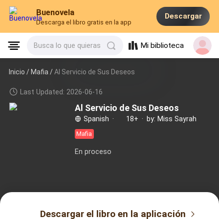
Buenovela
Descargar
Descarga el libro gratis en la app
Mi biblioteca
Busca lo que quieras
Inicio /
Mafia
/
Al Servicio de Sus Deseos
Last Updated: 2026-06-16
Al Servicio de Sus Deseos
Spanish
·
18+
·
by: Miss Sayrah
Mafia
En proceso
Descargar el libro en la aplicación