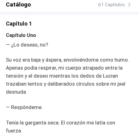
de su vida perfecta. Entonces vi las grietas. Las
Catálogo
61 Capítulos
discusiones. El frío silencio. El divorcio que lo dejó
ahogándose en soledad. Y de pronto, me descubrí
Capítulo 1
observándolo, preocupándome por él de formas que
nunca debí. Así que le preparaba té. Limpiaba su estudio
Capítulo Uno
con más cuidado. Dejaba pequeños gestos de consuelo
— ¿Lo deseas, no?
que pasaban desapercibidos… hasta que, un día, me
notó. Ahora estoy atrapada en algo peligroso. Lucian es
Su voz era baja y áspera, envolviéndome como humo.
frío, dominante y demasiado tentador. La definición
misma del pecado hecho hombre. Y lo peor… no creo
Apenas podía respirar, mi cuerpo atrapado entre la
querer escapar.
tensión y el deseo mientras los dedos de Lucian
trazaban lentos y deliberados círculos sobre mi piel
desnuda.
— Respóndeme.
Tenía la garganta seca. El corazón me latía con
fuerza.