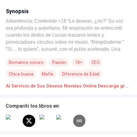
Synopsis
Advertencia: Contenido +18 “Lo deseas, ¿no?” Su voz
era profunda y autoritaria. Mi respiración se entrecortó
cuando los dedos de Lucian trazaron lentos y
provocadores círculos sobre mi muslo. “Respóndeme.”
“Sí… lo quiero”, susurré, con el pulso acelerado. Una
sonrisa oscura se dibujó en sus labios. “Buena chica.” El
Romance oscuro
Pasión
18+
CEO
calor se arremolinó en mi vientre cuando me acorraló
contra el escritorio. Su toque era posesivo, su boca
Chica buena
Mafia
Diferencia de Edad
rozaba mi piel, enviando escalofríos por mi espalda.
“Quítatelo.” Dudé solo un segundo antes de obedecer,
Amor Secreto
Erótico
Al Servicio de Sus Deseos Novelas Online Descarga gratuita de PDF
dejando que mi uniforme cayera al suelo. Sus ojos ardían
sobre mí y, cuando finalmente reclamó mis labios, supe
que ya le pertenecía. ⸻ Nunca debí enamorarme de
Comparitr los libros en:
él. Cuando acepté este trabajo, solo necesitaba dinero.
La agencia me envió a la mansión de Lucian Vale, un
empresario y jefe de la mafia que yo desconocía, y me
convertí en su criada: silenciosa, invisible, solo otra parte