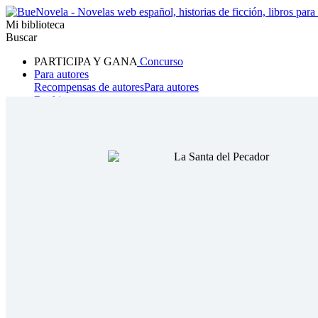
Mi biblioteca
Buscar
PARTICIPA Y GANA
Concurso
Para autores
Recompensas de autores
Para autores
Ranking
Navegar
Novelas
Cuentos Cortos
Todos
Romance
Hombre lobo
Mafia
Sistema
Fantasía
Urbano
LG