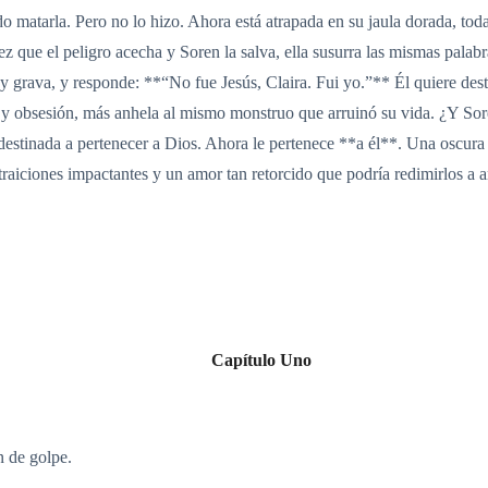
matarla. Pero no lo hizo. Ahora está atrapada en su jaula dorada, toda
z que el peligro acecha y Soren la salva, ella susurra las mismas palabr
y grava, y responde: **“No fue Jesús, Claira. Fui yo.”** Él quiere destr
y obsesión, más anhela al mismo monstruo que arruinó su vida. ¿Y Sore
 destinada a pertenecer a Dios. Ahora le pertenece **a él**. Una oscura
traiciones impactantes y un amor tan retorcido que podría redimirlos a a
Capítulo Uno
n de golpe.