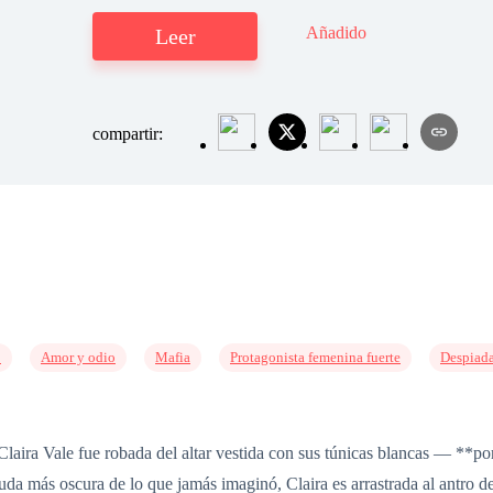
Añadido
Leer
compartir:
o
Amor y odio
Mafia
Protagonista femenina fuerte
Despiad
laira Vale fue robada del altar vestida con sus túnicas blancas — **p
uda más oscura de lo que jamás imaginó, Claira es arrastrada al antro 