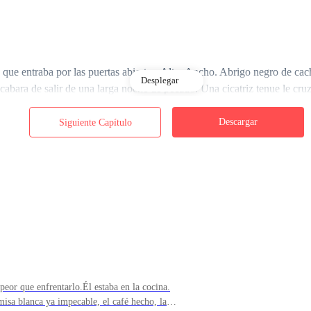
a que entraba por las puertas abiertas. Alto. Ancho. Abrigo negro de ca
Desplegar
abara de salir de una larga noche de pecado. Una cicatriz tenue le cruz
bres de traje oscuro esperaban afuera como sombras, flanqueando un M
Descargar
Siguiente Capítulo
rteneciera.
aba en sus manos.
to a ese hombre, pero cada instinto que poseía gritaba *peligro*. No er
 peor que enfrentarlo.Él estaba en la cocina.
isa blanca ya impecable, el café hecho, la