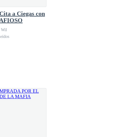
Cita a Ciegas con
MAFIOSO
 Wil
eídos
ría en carne propia.
 la Mafia.