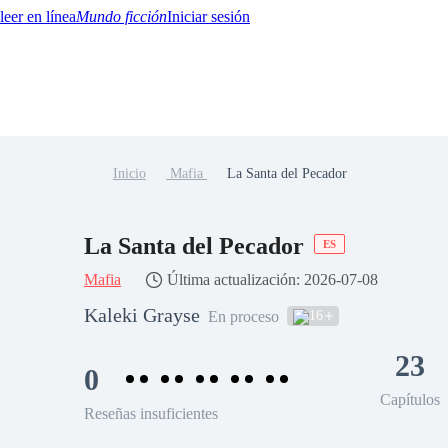
Mundo ficción
Iniciar sesión
Inicio
Mafia
La Santa del Pecador
BTQ+
YA/TEEN
Paranormal
Misterio/Thriller
Oriental
Juegos
Historia
MM
La Santa del Pecador
ES
Mafia
Última actualización: 2026-07-08
Kaleki Grayse
16
En proceso
23
0
Capítulos
Reseñas insuficientes