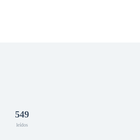
 Romance
Sci-Fi
Guerra
Otros
549
leídos