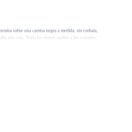
chemira sobre una camisa negra a medida, sin corbata,
aba una ceja. Tenía las manos sueltas a los costados,
aybach negro que ronroneaba en el bordillo como un
a ningún lunático. Era poder envuelto en violencia