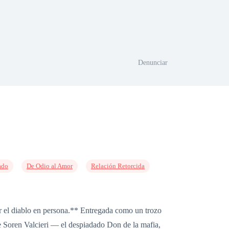
Denunciar
ado
De Odio al Amor
Relación Retorcida
or el diablo en persona.** Entregada como un trozo
de Soren Valcieri — el despiadado Don de la mafia,