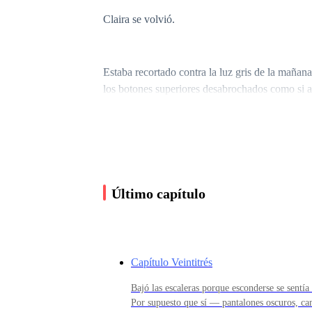
Claira se volvió.
Estaba recortado contra la luz gris de la mañan
los botones superiores desabrochados como si ac
pero en ellas no había nada relajado. Dos hom
depredador.
El extraño caminaba como si la catedral ya le pe
Último capítulo
La voz del padre Bello vaciló. La Biblia tembl
Capítulo Veintitrés
Claira se puso de pie despacio. Nunca había vis
Bajó las escaleras porque esconderse se sentía
cara.
Por supuesto que sí — pantalones oscuros, cam