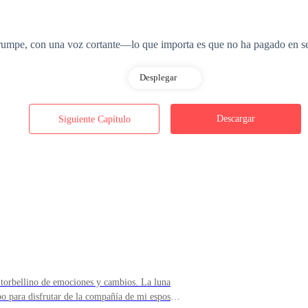
mpe, con una voz cortante—lo que importa es que no ha pagado en sei
Desplegar
vivir?—suplico, intentando que se apiade de mí.
Descargar
Siguiente Capítulo
ones—tú y tu marido deberían haber pensado en eso antes de dejar de p
torbellino de emociones y cambios. La luna
intentando entender su comportamiento—¿Qué te hecho para que toda la 
po para disfrutar de la compañía de mi esposo