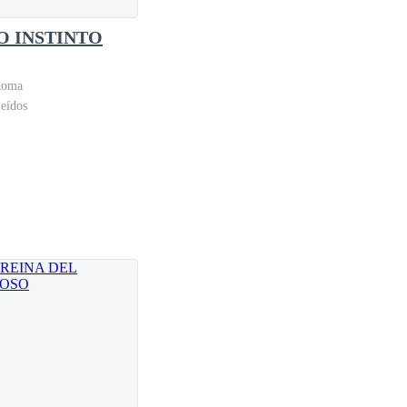
O INSTINTO
Roma
eídos
nsinuaciones que me dice cada que tiene
el.