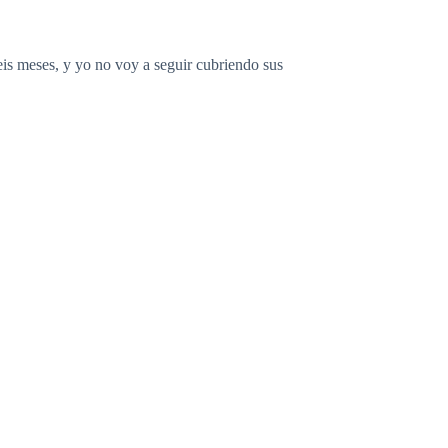
s meses, y yo no voy a seguir cubriendo sus
agar el alquiler. Ahora, es tu problema. Así que,
vida me trataras de esta manera.