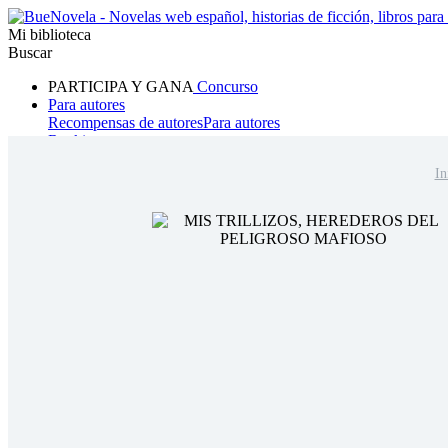
Mi biblioteca
Buscar
PARTICIPA Y GANA
Concurso
Para autores
Recompensas de autores
Para autores
Ranking
Navegar
In
Novelas
Cuentos Cortos
Todos
Romance
Hombre lobo
Mafia
Sistema
Fantasía
Urbano
LG