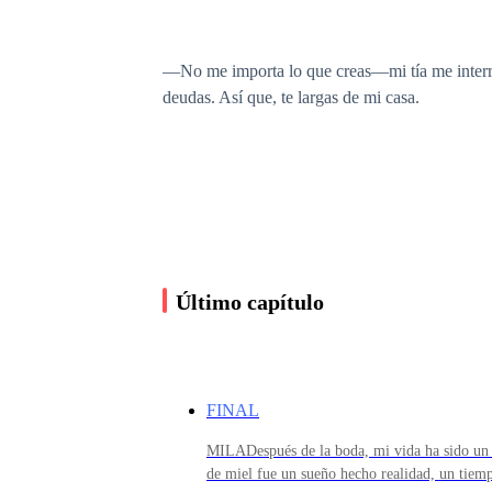
—No me importa lo que creas—mi tía me interru
deudas. Así que, te largas de mi casa.
—Por favor, tía... mis hijos... ¿dónde vamos a 
—No es mi problema—mi tía responde, sin emoci
lárgate.
Último capítulo
Me levanto, con la cara bañada en lágrimas.
FINAL
MILADespués de la boda, mi vida ha sido un 
—Pero... ¿por qué eres tan cruel? —pregunto, 
de miel fue un sueño hecho realidad, un tiem