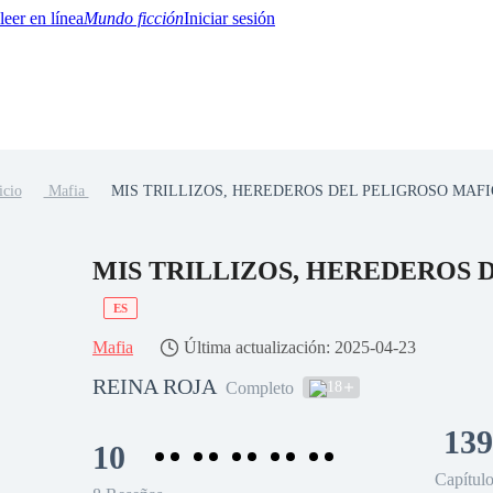
Mundo ficción
Iniciar sesión
icio
Mafia
MIS TRILLIZOS, HEREDEROS DEL PELIGROSO MAF
BTQ+
YA/TEEN
Paranormal
Misterio/Thriller
Oriental
Juegos
Historia
MM
MIS TRILLIZOS, HEREDEROS 
ES
Mafia
Última actualización: 2025-04-23
REINA ROJA
18
Completo
139
10
Capítul