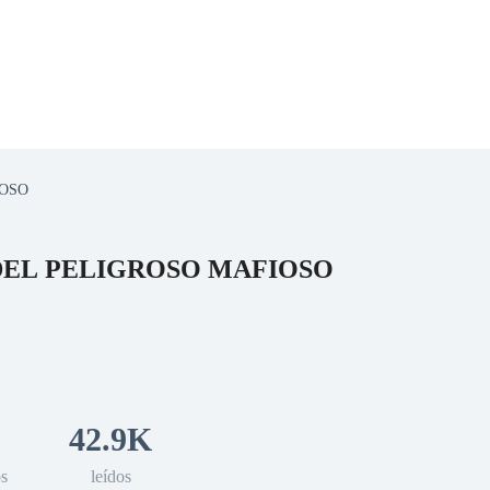
IOSO
 Romance
Sci-Fi
Guerra
Otros
DEL PELIGROSO MAFIOSO
42.9K
os
leídos