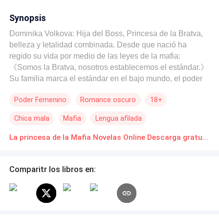
Synopsis
Dominika Volkova: Hija del Boss, Princesa de la Bratva,
belleza y letalidad combinada. Desde que nació ha
regido su vida por medio de las leyes de la mafia:
《Somos la Bratva, nosotros establecemos el estándar.》
Su familia marca el estándar en el bajo mundo, el poder
que el resto de los clanes quieren alcanzar. Y todo será
Poder Femenino
Romance oscuro
18+
suyo algún día, por eso es que ha entrenado con sudor y
sangre. Nació dentro de la Bratva y moriría por esta, no
Chica mala
Mafia
Lengua afilada
hay punto medio. Es por eso que siempre ha tratado de
ser perfecta. Un arma letal sin espacio para emociones
Matrimonio por Contrato
Amor Prohibido
La princesa de la Mafia Novelas Online Descarga gratuita de PDF
tan básicas como el amor, lamentablemente se dejó
Aventura de Una Noche
llevar por algo mucho peor... La pasión. El odio que
siente por el protegido de su padre solo es superado por
Comparitr los libros en:
el deseo que tiene de él. Alonzo Rinaldi ha sido criado
por el Boss desde que su padre lo entregó a la Bratva.
Dentro de su código solo existe la palabra lealtad hacía
esta. Después de todo lo consideran un miembro más de