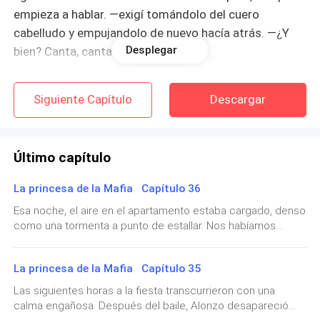
empieza a hablar. —exigí tomándolo del cuero
cabelludo y empujandolo de nuevo hacía atrás. —¿Y
Desplegar
bien? Canta, canta.
—Lo siento, por favor piedad, lo siento mucho. —dijo
Siguiente Capítulo
Descargar
con voz rasposa. —Perdóneme. —pidió entre lágrimas
de dolor. Una carcajada brotó de mi pecho
Último capítulo
—¿Piensas que deseo tus disculpas? — pregunté con
fingida diversión. —Espero que tengas un bien viaje al
La princesa de la Mafia Capítulo 36
infierno. Quizás nos encontremos algún día. —asegure
Esa noche, el aire en el apartamento estaba cargado, denso
y procedí a clavarle el haladie justamente en el
como una tormenta a punto de estallar. Nos habíamos
corazón.
refugiado allí después del caos en el club, con los
documentos en mano y las marcas del enfrentamiento aún
La princesa de la Mafia Capítulo 35
La sangre salió a montones de su boca, manchado mi
visibles en nuestros cuerpos. Mis manos temblaban
ligeramente mientras revisaba los papeles, pero no por
rostro en el proceso. El cuerpo se agitó
Las siguientes horas a la fiesta transcurrieron con una
miedo. Era la adrenalina, el eco de todo lo que había
calma engañosa. Después del baile, Alonzo desapareció
convulsionando durante unos cinco minutos, hasta
sucedido horas antes y el peso de saber que apenas