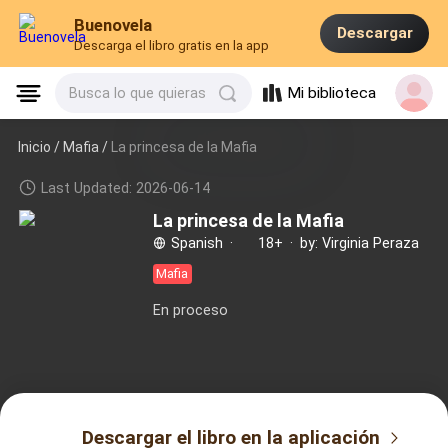
Buenovela
Descargar
Descarga el libro gratis en la app
Mi biblioteca
Busca lo que quieras
Inicio /
Mafia
/
La princesa de la Mafia
Last Updated: 2026-06-14
La princesa de la Mafia
Spanish
·
18+
·
by: Virginia Peraza
Mafia
En proceso
Descargar el libro en la aplicación