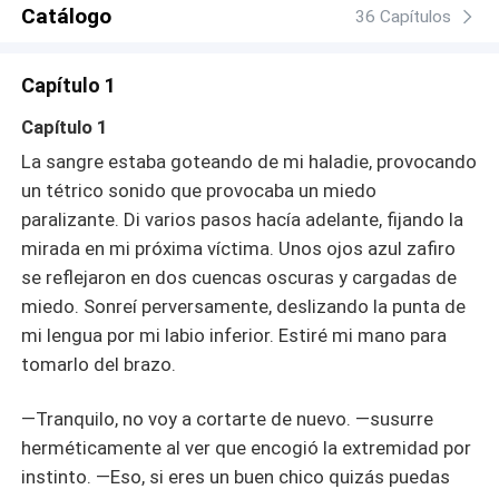
la familia. Desde niño se crió con los hijos del Boss,
Catálogo
36 Capítulos
incluida la llamada princesa de la Bratva: Dominika
Volkova. Nunca se ha llevado bien con ella, lo único que
Capítulo 1
existe entre ambos es rabia y desagrado. Así que no
entiende porque parece no poder dejar de pensar en
Capítulo 1
aquella rubia con cuerpo de infarto y lengua venenosa.
La sangre estaba goteando de mi haladie, provocando
Las cosas solo empeoraron el día que lo asignaron como
un tétrico sonido que provocaba un miedo
guardaespaldas de esa chica malcriada. Era evidente
paralizante. Di varios pasos hacía adelante, fijando la
que a ella tampoco le gustaba la idea Debido a un
incidente ambos terminan comprometidos para mantener
mirada en mi próxima víctima. Unos ojos azul zafiro
las apariencias y el honor de la Bratva. Las chispas
se reflejaron en dos cuencas oscuras y cargadas de
empiezan a saltar entre ellos, descubriendo que debajo
miedo. Sonreí perversamente, deslizando la punta de
de todas esas miradas asesinas y comentarios hirientes,
mi lengua por mi labio inferior. Estiré mi mano para
existen una pasión que arde con la fuerza para
tomarlo del brazo.
incendiarlos.
—Tranquilo, no voy a cortarte de nuevo. —susurre
herméticamente al ver que encogió la extremidad por
instinto. —Eso, si eres un buen chico quizás puedas