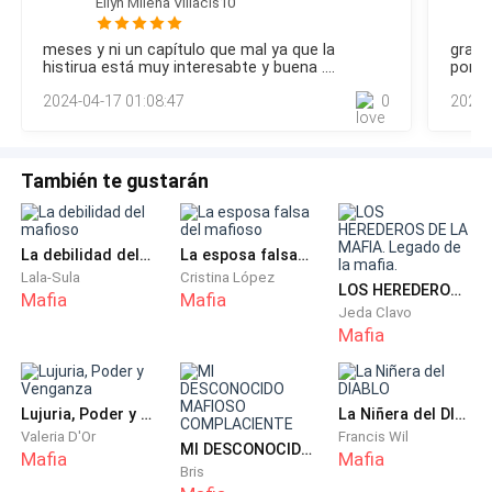
Eilyn Milena Villacis10
lujo sobrio, tenía un aire solemne. En el centro, una gran
con asco. —Pará que sepan que no tienen permitido
mesa de roble estaba cubierta de mapas, documentos y
imitar nada de la Bratva. —declaré.
meses y ni un capítulo que mal ya que la
grand
pantallas mostrando las ubicaciones estratégicas de
histirua está muy interesabte y buena ....
porfa
nuestras operaciones. Mi madre, Amaranta, estaba sentada
2024-04-17 01:08:47
0
2024-
junto a Nikolas y Vladimir, mis hermanos gemelos, quienes
Mi guardaespaldas asintió y me entregó una
miraban a su alrededor con u
gabardina negra junto con mis gafas de sol. Saqué
una cajetilla de cigarrillos del bolsillo y encendí uno.
También te gustarán
La nicotina viajando a través de mi sistema relajó mi
cuerpo, frente a mí se formaba una nube de humo
espeso. Estuvimos en silencio cerca de cuarenta
La debilidad del mafioso
La esposa falsa del mafioso
minutos, hasta que por fin el resto de mis hombres
Lala-Sula
Cristina López
LOS HEREDEROS DE LA MAFIA. Legado de la mafia.
Mafia
Mafia
salieron.
Jeda Clavo
Mafia
—Todo listo, princesa. —informaron con un
movimiento de cabeza. —Se hizo tal como usted lo
Lujuria, Poder y Venganza
La Niñera del DIABLO
dispuso. —declaró mi jefe de seguridad.
Valeria D'Or
Francis Wil
MI DESCONOCIDO MAFIOSO COMPLACIENTE
Mafia
Mafia
—Con eso aprenderán a elegir mejor con quien
Bris