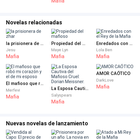
Mafia
meterse. —dije dejando caer el cigarro al suelo,
pasándolo con el tacón de mi bota. —Vámonos,
seguramente nos están esperando en la Fortaleza.
Novelas relacionadas
Uno a uno nos subimos en las dos camionetas que
traía. Ya había salido de la ciudad e iba en carretera,
la prisionera de zhar
Propiedad del mafioso
Enredados con el Rey de la Mafia
cuando mi teléfono sonó. Atendí nada más mirar el
Jesu
Maye Lyn
Lola Ben
Mafia
Mafia
Mafia
nombre en pantalla.
—¿Solucionaste el problema? —indagó mi tía Veronika
AMOR CAÓTICO
DarkLove
yendo directamente al grano.
El mafioso que robó mi corazón y el de mi esposo
Mafia
La Esposa Cautiva del Mafioso Cruel: Dorian Meissner.
Merfevi
Salyspears
Mafia
—Por supuesto, no hay trabajo grande para mí.
Mafia
—Quieron un informe completo cuando nos veamos
mañana. —exigió y luego colgó.
Nuevas novelas de lanzamiento
Guardé el celular y suspiré apoyando mi cabeza contra