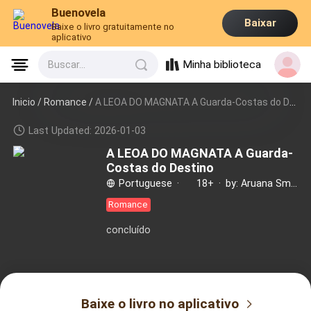
Buenovela
Baixar
Baixe o livro gratuitamente no
aplicativo
Minha biblioteca
Buscar...
Inicio /
Romance
/
A LEOA DO MAGNATA A Guarda-Costas do Destino
Last Updated: 2026-01-03
A LEOA DO MAGNATA A Guarda-
Costas do Destino
Portuguese
·
18+
·
by: Aruana Smmith
Romance
concluído
Baixe o livro no aplicativo