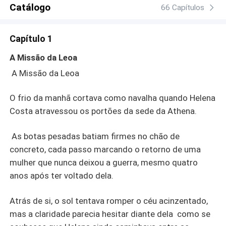
adorável chamado Gabriel, o filho de Helena, nasce uma
Catálogo
66 Capítulos
ligação intensa e inesperada entre dois mundos opostos.
Leonardo, acostumado a controlar tudo, encontra nela
Capítulo 1
sua maior desordem. Helena, que jurou nunca mais amar,
vê sua couraça começar a ruir. Mas o passado tem um
A Missão da Leoa
fôlego longo. Quando uma tentativa de atentado coloca
A Missão da Leoa
suas vidas em risco, Helena precisa decidir se está
pronta para amar novamente ou se seu instinto de
O frio da manhã cortava como navalha quando Helena
guerreira falará mais alto. Em meio ao caos, só uma coisa
é certa: A Leoa nunca recua diante da ameaça. Nem do
Costa atravessou os portões da sede da Athena.
amor!
As botas pesadas batiam firmes no chão de
concreto, cada passo marcando o retorno de uma
mulher que nunca deixou a guerra, mesmo quatro
anos após ter voltado dela.
Atrás de si, o sol tentava romper o céu acinzentado,
mas a claridade parecia hesitar diante dela como se