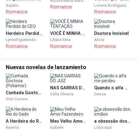
Autora Nalva Martins
—Não é isso, disse Dandara, empurrando um dossiê
Aquino
Lorena Rodriguez
Romance
grosso sobre a mesa.
Romance
Romance
—É proteção de alto risco. Perfil corporativo.
Herdeiro Perdido do CEO
VOCÊ É MINHA TENTAÇÃO
Doutora Invisível
LynneFigueiredo
Liliane Mira
Alicia
—Mas com histórico de ameaças e investigações
Romance
Romance
Romance
abertas.
—Ele está no topo da lista de alvos de dois grupos
Nuevas novelas de lanzamiento
extremistas.
Helena folheou as páginas sem pressa. O nome na
NAS GARRAS DO JUIZ
Quando o alfa me perdeu
Cunhada Gostosa (Poliamor)
Célia Oliveira
Dessa
capa a fez franzir a testa.
Star Corona
Leonardo Bianchi.
A Herdeira do Rei do Gado
Meu Velho Amor Fazendeiro
a obsessão dos irmãos
O magnata da Bianchi Group. Conhecido por sua
Ravena
Isabele
Loba azul
fortuna bilionária, negócios polêmicos com