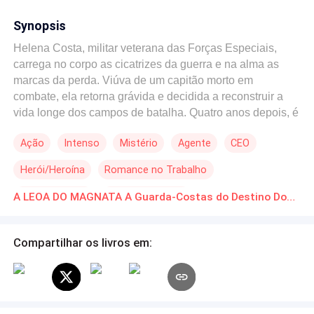
Synopsis
Helena Costa, militar veterana das Forças Especiais,
carrega no corpo as cicatrizes da guerra e na alma as
marcas da perda. Viúva de um capitão morto em
combate, ela retorna grávida e decidida a reconstruir a
vida longe dos campos de batalha. Quatro anos depois, é
uma das principais agentes da Athena, empresa de
Ação
Intenso
Mistério
Agente
CEO
segurança executiva composta apenas por mulheres
veteranas. Fria, estratégica e imbatível em ação, Helena
Herói/Heroína
Romance no Trabalho
é conhecida como "A Leoa" inquebrável, até mesmo
diante dos homens mais poderosos. Sua nova missão:
Renascimento
Segunda Chance
A LEOA DO MAGNATA A Guarda-Costas do Destino Download gratuito de Novelas Online em PDF
Proteger Leonardo Bianchi, CEO bilionário do setor
financeiro, conhecido por sua arrogância, charme letal e
por atrair inimigos tão poderosos quanto seus lucros.
Compartilhar os livros em:
Leonardo não está acostumado a ouvir "não", muito
menos a seguir ordens de uma mulher. Mas logo
descobrirá que Helena não se curva a ninguém. Entre
confrontos explosivos, ameaças reais e um menino