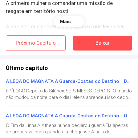
A primeira mulher a comandar uma missão de
resgate em território hostil.
Mais
A soldado que sobreviveu à explosão que levou seu
marido e parte da tropa. A viúva de guerra que voltou
grávida e criou o filho sozinha, sem alarde, sem
Próximo Capítulo
Baixar
fraqueza.
“Diretoria. Sala três”
Último capítulo
Disse a recepcionista, sem precisar perguntar seu
A LEOA DO MAGNATA A Guarda-Costas do Destino DEPOIS DO SILÊNCIO
nome.
EPÍLOGO:Depois do SilêncioSEIS MESES DEPOIS…O mundo
não mudou da noite para o dia.Helena aprendeu isso cedo
demais para acreditar em finais fáceis. A queda de Klein
Helena assentiu com um leve movimento de cabeça e
não limpou a Athena por completo, não apagou os nomes
seguiu em frente.
A LEOA DO MAGNATA A Guarda-Costas do Destino O FIM DA LINHA
gravados em relatórios de mortos, não desfez as cicatrizes
invisíveis que cada agente carregava no corpo e na
O Fim da Linha.A Athena nunca declarou guerra.Ela apenas
As paredes da sede estavam decoradas com fotos
memória. Mas algo havia mudado, e isso era suficiente para
se preparava para quando ela chegasse.A sala de
de mulheres em ação: missões, treinamentos e
recomeçar.O prédio da Athena parecia diferente naquela