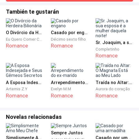
Dandara, analista de inteligência e velha amiga da
observava H
tempestade que se formava ao redor dele. Aquela
época de caserna.
inocência era ao mesmo tempo seu maior tesouro e sua
También te gustarán
maior vulnerabilidade.Ela fechou os olhos por um instante.O
cheiro do deserto veio à memória. O som distante de
As duas levantaram-se quando Helena entrou.
explosões. O gosto metálico do medo na boca. A
O Divórcio da Herdeira Bilionária
Casado por engano
—Leoa, disse Sílvia, abrindo um sorriso. O apelido não
Eu Quero Comer Carne
Décimo sexto filho
Sr. Joaquim, a sua esposa é a mulher daquela noite!
Romance
Romance
era apenas símbolo de força, mas de respeito.
Completinho
Romance
—Bom tê-la de volta.
—Só estou aqui porque disseram que é missão classe
A Esposa Indesejada e Seus Gêmeos Secretos
Arrependimento do ex-marido
Traída no Altar: O Magnata Está ao Meu Lado
vermelha. Respondeu Helena, seca.
Artemis Z.Y
Evelyn M.M
Aurora do coração
Romance
Romance
Romance
Sentou-se na cadeira de frente para a mesa.
Novelas relacionadas
—Se for proteção de político em campanha, podem
arrumar outra.
Sempre Juntos
Simplismente Amo Meu Chefe
Casado por uma armadilha