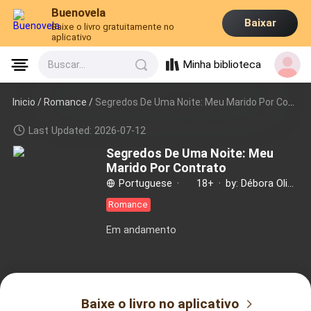
Buenovela
Baixar
Baixe o livro gratuitamente no
aplicativo
Minha biblioteca
Buscar...
Inicio /
Romance
/
Segredos De Uma Noite: Meu Marido Por Contrato
Last Updated: 2026-07-12
Segredos De Uma Noite: Meu
Marido Por Contrato
Portuguese
·
18+
·
by: Débora Oliveira
Romance
Em andamento
Baixe o livro no aplicativo