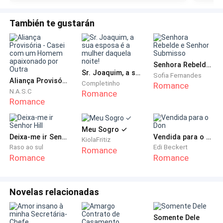
são muito bons.
— Vai dar. — A resposta veio rápida. — Beijos!
También te gustarán
Quando desligou, o silêncio voltou a dominar o
ambiente. A maquiadora depois de um tempo
Senhora Rebelde e Senhor Submisso
finalizou.
Sr. Joaquim, a sua esposa é a mulher daquela noite!
Sofia Fernandes
Aliança Provisória - Casei com um Homem apaixonado por Outra
Completinho
Romance
N.A.S.C
Romance
Olívia vestiu uma lingerie de renda vermelha que
Romance
escolheu de propósito, ousada e delicada ao mesmo
tempo. Por cima, deslizou o vestido rosa perolado
Meu Sogro ✓
que abraçava suas curvas com sofisticação,
Deixa-me ir Senhor Hill
Vendida para o Don
KiolaFritiz
Raso ao sul
Edi Beckert
marcando a cintura fina e o quadril elegante. Calçou
Romance
Romance
Romance
sandália de salto nude, colocou os brincos e
observou, mais uma vez, sua própria imagem.
Novelas relacionadas
— Gata, hoje a noite promete. — disse a maquiadora,
piscando com malícia. — Se j**a sem freio no teu
Somente Dele