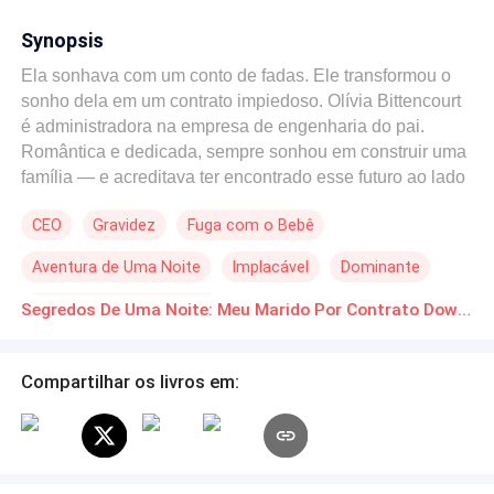
Synopsis
Ela sonhava com um conto de fadas. Ele transformou o
sonho dela em um contrato impiedoso. Olívia Bittencourt
é administradora na empresa de engenharia do pai.
Romântica e dedicada, sempre sonhou em construir uma
família — e acreditava ter encontrado esse futuro ao lado
do namorado. Na noite em que decide se entregar, é
CEO
Gravidez
Fuga com o Bebê
dopada pelo próprio namorado — que planejava “vender”
sua virgindade ao chefe em troca de uma promoção. Mas
Aventura de Uma Noite
Implacável
Dominante
uma troca de suítes muda tudo: Olívia acaba nos braços
de um CEO frio, viciado em mulheres, que não acredita
POV em Terceira Pessoa
Segredos De Uma Noite: Meu Marido Por Contrato Download gratuito de Novelas Online em PDF
no amor nem no para sempre. Dessa noite proibida
nasce uma gravidez inesperada. Desesperada para
salvar o irmão das garras de agiotas e proteger o pai
Compartilhar os livros em:
cardíaco, Olívia usa o cartão deixado naquela noite para
pagar a dívida… e acaba nas mãos de Liam Holt. Ele
precisa se casar e ter um filho legítimo para herdar a
fortuna do avô e manter o império; ela não tem saída.