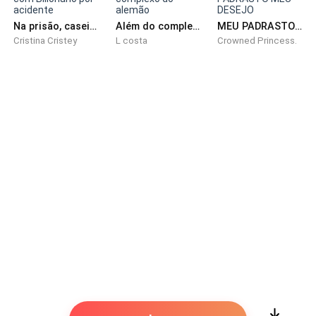
uma conquista.
Na prisão, casei com Bilionário por acidente
Além do complexo do alemão
MEU PADRASTO MEU DESEJO
Cristina Cristey
L costa
Crowned Princess.
— Você está deslumbrante, amor. — Ele beijou a mão
dela.
— Você está elegante, como sempre — respondeu ela,
sorrindo com ternura.
O garçom serviu vinho. Peter ergueu a taça primeiro,
com voz firme:
— Ao nosso amor.
Olívia, com os olhos marejados pela emoção,
completou.
— Que será eterno!