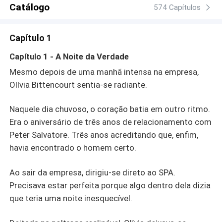
Pressionada, aceita um casamento por contrato de um
Catálogo
574 Capítulos
ano — fingindo ser a esposa perfeita do bilionário. Entre
ódio, desejo e segredos, Olívia descobre que é
Capítulo 1
impossível fingir para sempre… e que esse contrato pode
ser sua prisão ou o caminho para um grande amor.
Capítulo 1 - A Noite da Verdade
Mesmo depois de uma manhã intensa na empresa,
Olívia Bittencourt sentia-se radiante.
Naquele dia chuvoso, o coração batia em outro ritmo.
Era o aniversário de três anos de relacionamento com
Peter Salvatore. Três anos acreditando que, enfim,
havia encontrado o homem certo.
Ao sair da empresa, dirigiu-se direto ao SPA.
Precisava estar perfeita porque algo dentro dela dizia
que teria uma noite inesquecível.