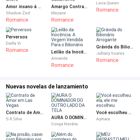
homem.
Leoa Queen
Amor insano à minha Secretária-Chefe
Amargo Contrato de Casamento
Romance
Shadow Zed
Mazane
Dentro de Olívia, apenas uma frase se repetia,
Romance
Romance
teimosa e silenciosa.
Perversos
“Hoje minha vida vai mudar.”
Darlla Vi
Grávida do Bilionário Arrogante
Romance
Leilão da Inocência: A Virgem Vendida Para o Bilionário
Julliany Soares
O restaurante do hotel luxuoso exalava exclusividade.
Annanda
Romance
As mesas eram decoradas com arranjos de flores
Romance
brancas e velas acesas; o som distante de um piano
preenchia o ambiente com serenidade. Peter já a
Nuevas novelas de lanzamiento
esperava: terno preto impecável, cabelos loiros
penteados para trás, sorriso de galanteador. A
qualquer olhar externo, parecia um homem
Contrato de Amor em Las Vegas
Você escolheu ela, ele me escolheu
apaixonado.
AURA O DOMINADOR DO OUTRO LADO DA TELA
S.R.Silva
Aymara
Coruja literária
Assim que Olívia entrou, os olhares se voltaram para
ela. Peter levantou imediatamente, como quem exibia