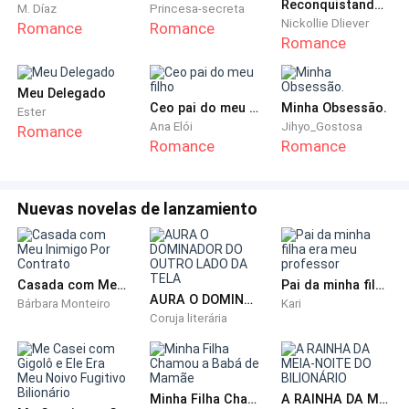
Meus amigos acompanharam-me em silêncio até em
Reconquistando minha esposa
M. Díaz
Princesa-secreta
Nickollie Dliever
Romance
Romance
casa. Cássia se ofereceu para ficar comigo, porém,
Romance
recusei dizendo para ela ir se divertir por mim naquela
festa. Precisava ficar sozinha e colocar toda dor que
Meu Delegado
aquela notícia havia me causado para fora.
Ceo pai do meu filho
Minha Obsessão.
Ester
Ana Elói
Jihyo_Gostosa
Romance
Romance
Romance
Sentei na beirada da minha cama e as lágrimas
caíram incontrolavelmente. Passei três anos da
minha vida implorando pelo amor de um cara que
Nuevas novelas de lanzamiento
nunca me quis além de sexo. No entanto, ele não
pensou duas vezes em namorar uma garota que
conheceu no mês passado.
Casada com Meu Inimigo Por Contrato
Pai da minha filha era meu professor
AURA O DOMINADOR DO OUTRO LADO DA TELA
Bárbara Monteiro
Kari
Caminhei até meu espelho vendo meu reflexo. Minha
Coruja literária
maquiagem estava toda borrada, eu estava horrível!
Peguei a tesoura em cima da estante e pensei: “se
tenho que mudar tudo de uma vez, que seja para algo
Minha Filha Chamou a Babá de Mamãe
A RAINHA DA MEIA-NOITE DO BILIONÁRIO
radical, certo?”