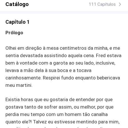
suficiente para superar todas as barreiras. "Entre
Catálogo
111 Capítulos
disciplina, desejo e segredos, o amor deles será a maior
batalha de todas."
Capítulo 1
Prólogo
Olhei em direção à mesa centímetros da minha, e me
sentia devastada assistindo aquela cena. Fred estava
bem à vontade com a garota ao seu lado, inclusive,
levava a mão dela à sua boca e a tocava
carinhosamente. Respirei fundo enquanto bebericava
meu martini.
Existia horas que eu gostaria de entender por que
gostava tanto de sofrer assim, ou melhor, por que
perdia meu tempo com um homem tão canalha
quanto ele?! Talvez eu estivesse mentindo para mim,