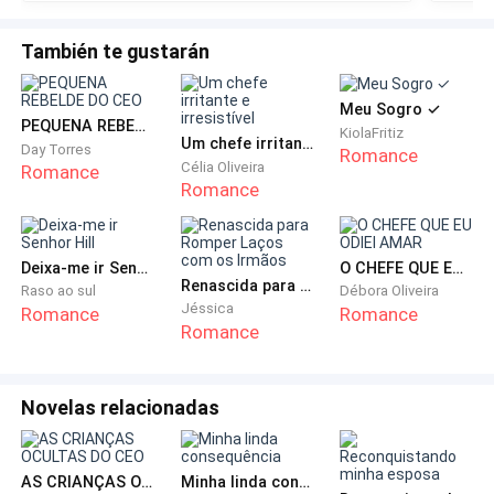
enquanto me segurava pelo braço.
También te gustarán
— Espere, Helena! Você já está indo embora? Ainda é
cedo, agora que a festa começou.
Meu Sogro ✓
PEQUENA REBELDE DO CEO
KiolaFritiz
Um chefe irritante e irresistível
Day Torres
Romance
Eu estava com os olhos marejados a ponto de
Célia Oliveira
Romance
Romance
explodir em lágrimas. David olhou sem entender o
motivo da minha tristeza, porém, logo percebeu
quando viu meus olhos seguirem na direção do lugar
Deixa-me ir Senhor Hill
O CHEFE QUE EU ODIEI AMAR
onde estava Fred, e disse chateado:
Renascida para Romper Laços com os Irmãos
Raso ao sul
Débora Oliveira
Jéssica
Romance
Romance
Romance
— Ele não tem jeito! Nem teve a decência de te dizer
nada? Venha, vou te levar para casa, ursinha!
Novelas relacionadas
— É muito gentil de sua parte. Eu te agradeço por
isso.
AS CRIANÇAS OCULTAS DO CEO
Minha linda consequência