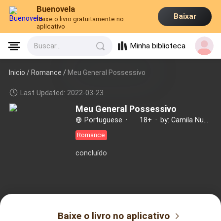
Buenovela
Baixar
Baixe o livro gratuitamente no
aplicativo
Minha biblioteca
Buscar...
Inicio /
Romance
/
Meu General Possessivo
Last Updated: 2022-03-23
Meu General Possessivo
Portuguese
·
18+
·
by: Camila Nunes
Romance
concluído
Baixe o livro no aplicativo