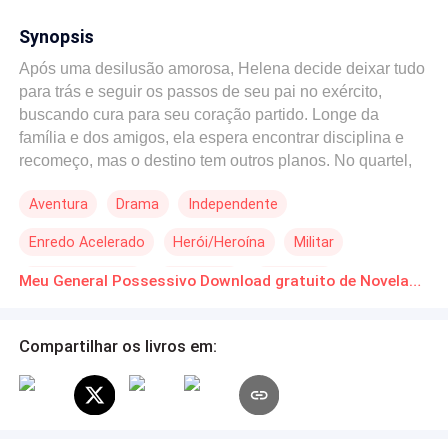
Synopsis
Após uma desilusão amorosa, Helena decide deixar tudo
para trás e seguir os passos de seu pai no exército,
buscando cura para seu coração partido. Longe da
família e dos amigos, ela espera encontrar disciplina e
recomeço, mas o destino tem outros planos. No quartel,
Helena chama a atenção de ninguém menos que o
Aventura
Drama
Independente
general Cortez, um homem poderoso e irresistivelmente
charmoso, desejado por todas as recrutas. Diferente das
Enredo Acelerado
Herói/Heroína
Militar
outras, Helena não se deixa levar pela aparência
impecável do general, mas é justamente isso que
Coração Partido
Bebê Fofo
Redenção
Meu General Possessivo Download gratuito de Novelas Online em PDF
desperta o interesse dele. Entre olhares furtivos e
momentos intensos, uma conexão inesperada nasce,
mas não sem obstáculos. Cortez é controlador e
Compartilhar os livros em:
ciumento, enquanto Helena é livre e determinada. Ambos
carregam traumas do passado que ameaçam seu futuro
juntos. Em meio a conflitos internos e interferências
externas, eles precisarão descobrir se o amor é forte o