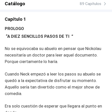
de la transnacional Kronos Inc. Navieras y otros
Catálogo
89 Capítulos
negocios; y una lista de bienes que dejarían con la boca
abierta a los corredores de Wall Street. Desea poner las
Capítulo 1
cosas en orden, y llevarse al abuelo a Londres, donde
recibirá una atención médica de primera. Sin saber que…
PROLOGO
¡su abuelo tiene un plan un poco diferente para él!.
“A DIEZ SENCILLOS PASOS DE TI ”
Amenazando con desheredarlo si no cumple con sus
pautas, le entrega una lista bastante detallada de diez
No se equivocaba su abuelo en pensar que Nickolau
condiciones por cumplir ante su muerte, solo así logrará
heredar lo que le corresponde del imperio Kronos. Una
necesitaría un doctor para leer aquel documento.
lista bastante “complicada”… porque incluye entre otras
Porque ciertamente lo haría.
disparatadas cosas el casarse con el amor platónico de
su adolescencia, Mila Papadakis. ¿Que hará Mila cuando
Cuando Neck empezó a leer los pasos su abuelo se
se entere que tendrá un matrimonio por contrato con el
quedó a la expectativa de disfrutar su momento.
nieto Pipirisnais y promiscuo del señor Kronos?
Aquello sería tan divertido como el mejor show de
comedia.
Era solo cuestión de esperar que llegara al punto en