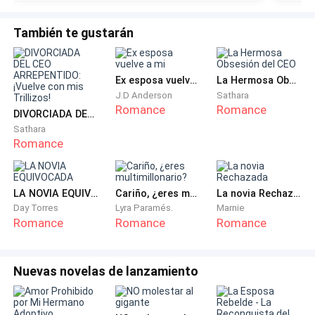
Esto puento era complicado si, un . Pues tenía que
También te gustarán
estar aprendiendo a tocar música, trabajando en la
cruz roja, haciendo su trabajo habitual de CEO del
Ex esposa vuelve a mi
La Hermosa Obsesión del CEO
conglomerado… y además hacer un millón de Euros
J.D Anderson
Sathara
de la nada. Más él tenía el arrojo suficiente y la
Romance
Romance
DIVORCIADA DEL CEO ARREPENTIDO: ¡Vuelve con mis Trillizos!
capacidad de generar ese dinero, para eso había
Sathara
estudiado.
Romance
7
. Casarse con la persona de MILA PAPADAKIS, nota: Al
señor ULISES KRONOS, no le importará el método que
LA NOVIA EQUIVOCADA
Cariño, ¿eres multimillonario?
La novia Rechazada
Day Torres
Lyra Paramés.
Marnie
escoja para lograrlo. (Por amor, por contrato, por
Romance
Romance
Romance
obligación, etcétera)
Para cuando termino de leer este punto Nick estaba
Nuevas novelas de lanzamiento
pálido y sentía que el café se le subía desde el
estómago hacia la garganta. Tosió nervioso mientras