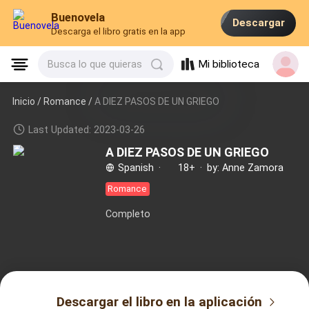
Buenovela
Descargar
Descarga el libro gratis en la app
Mi biblioteca
Busca lo que quieras
Inicio /
Romance
/
A DIEZ PASOS DE UN GRIEGO
Last Updated: 2023-03-26
A DIEZ PASOS DE UN GRIEGO
Spanish
·
18+
·
by: Anne Zamora
Romance
Completo
Descargar el libro en la aplicación