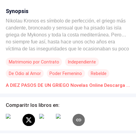
Synopsis
Nikolau Kronos es símbolo de perfección, el griego más
candente, bronceado y sensual que ha pisado las isla
griega de Mykonos y toda la costa mediterránea. Pero…
no siempre fue así, hasta hace unos ocho años era
víctima de las inseguridades que le ocasionaban su poco
de sobrepeso y una acné facial algo descuidada. Por
Matrimonio por Contrato
Independiente
aquel entonces estaba obsesionado por una joven que
nunca notó su presencia, la bella e inteligente Mila
De Odio al Amor
Poder Femenino
Rebelde
Papadakis. Ella era una Ninfa de esas que no miran a los
ogros de pantano como él. Después de que Nickolau
Millonario Instantáneo
Romance oscuro
CEO
A DIEZ PASOS DE UN GRIEGO Novelas Online Descarga gratuita de PDF
decidiera marcharse a la universidad, se hizo cargo de
Ritmo Rápido
vida y de su cuerpo y se transformó en el sensual soltero
que ahora era codiciado no solo en Grecia sino en Toda
Comparitr los libros en:
Europa. De regreso forzado a su tierra natal se encuentra
que la vida de su único familiar, su abuelo el magnate
Ulises Kronos se apaga. Como su heredero universal
sabe que está a punto de convertirse en el único dueño