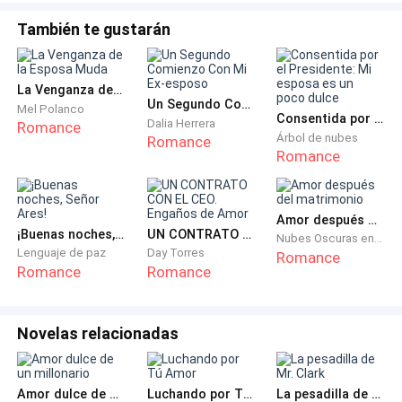
Carolina la miró y sonrió
También te gustarán
—Seguro que el vestido que elijas se te verá muy bien.
La Venganza de la Esposa Muda
Maya arrugó el gesto y la miró con ojos pequeños
Un Segundo Comienzo Con Mi Ex-esposo
Mel Polanco
Consentida por el Presidente: Mi esposa es un poco dulce
Dalia Herrera
Romance
Árbol de nubes
Romance
—¿Acaso es sarcasmo lo que detectó, querida?
Romance
Carolina la miró irresoluta
Amor después del matrimonio
—Perdona, ¿Nos conocemos?
¡Buenas noches, Señor Ares!
UN CONTRATO CON EL CEO. Engaños de Amor
Nubes Oscuras en Retorno
Lenguaje de paz
Day Torres
Romance
Romance
Romance
La mujer dio un traspié, su rostro estaba impactado
—¿De verdad no me reconoce? —dijo en un susurro
Novelas relacionadas
que solo ella escuchó
—¿Qué dices?
Amor dulce de un millonario
Luchando por Tú Amor
La pesadilla de Mr. Clark