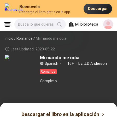
Buenovela
Descargar
Descarga el libro gratis en la app
Mi biblioteca
Busca lo que quieras
Inicio /
Romance
/
Mi marido me odia
Last Updated: 2023-05-22
Mi marido me odia
Spanish
·
16+
·
by: J.D Anderson
Romance
Completo
Descargar el libro en la aplicación