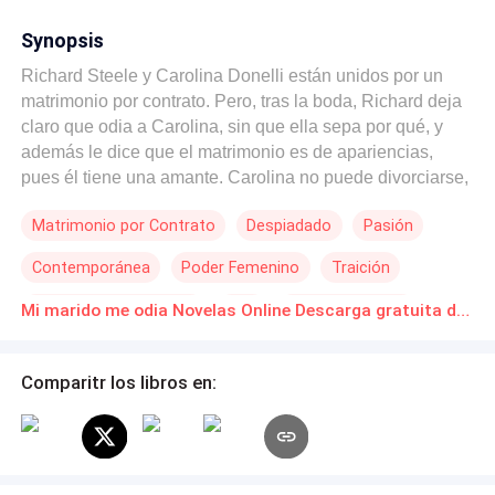
Synopsis
Richard Steele y Carolina Donelli están unidos por un
matrimonio por contrato. Pero, tras la boda, Richard deja
claro que odia a Carolina, sin que ella sepa por qué, y
además le dice que el matrimonio es de apariencias,
pues él tiene una amante. Carolina no puede divorciarse,
pues con ese matrimonio recibirá su herencia y la
Matrimonio por Contrato
Despiadado
Pasión
posibilidad de conocer al hombre que salvó su vida de un
accidente atrás. Sin embargo, ella pronto descubrirá
Contemporánea
Poder Femenino
Traición
muchos secretos que podrían unir a su salvador con el
marido que la odia, pero Richard oculta que Carolina le
Millonario Instantáneo
CEO
Identidad oculta
Mi marido me odia Novelas Online Descarga gratuita de PDF
importa más de lo que quiere admitir, y que su propio odio
podría reprimir una ardiente pasión que quiere explotar
cada vez que la ve. ¿Acaso puede florecer un amor entre
Comparitr los libros en:
el odio?