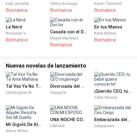
karli_estrella
Valery Archaga
Karen Terminel
Romance
Romance
Romance
—Nada, nada, digo que, no todas podemos ser las
novias, algunas debemos consolarnos con ser la otra.
La Nerd
En tus Manos
Casada con el Doctor
Rosswan V.
Karla Weber
Carolina la miró intrigada y frunció el ceño, sus
Mayte Martinez
Romance
Romance
palabras de pronto le sonaron agresivas y una alarma
Romance
se activó en su cabeza
Nuevas novelas de lanzamiento
—¿Cómo dices?
—Sí, la amante puede ser la otra, la innombrable, la
Tal Vez Ya No Te Ame Mañana
Divorciada del CEO mujeriego
prohibida, pero no lo olvides, la amante es la
¡Querido CEO, tu bebé quiere conocerte!
Christopher W
Svaqq16
imborrable de la mente de un hombre, estoy aquí y he
Célia Oliveira
venido a decirte que yo seré tu sombra, el fantasma
que nunca olvidarás —sentenció severa
UNA NOCHE CON MI ESPOSO
Embarazada del Ceo Ciego.
Mi Gigoló De Alquiler Resulta Ser Mi Dueño
CINVAN
Salyspears
—No entiendo, ¿Acaso es una amenaza? —exclamó
Alexa Writer
irritada de tanto misterio