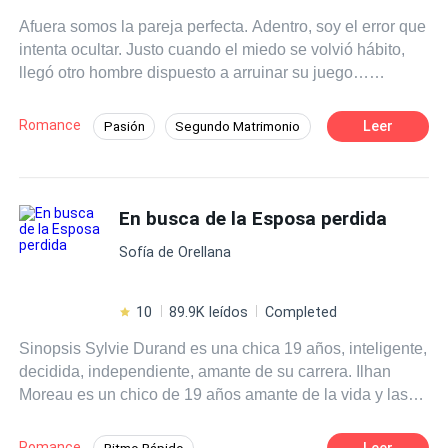
descubriendo lo que es el amor. Las apariencias no
Afuera somos la pareja perfecta. Adentro, soy el error que
siempre nos dicen la verdad, no todo lo que brilla es oro,
intenta ocultar. Justo cuando el miedo se volvió hábito,
no podemos juzgar a las personas sin conocerlas,
llegó otro hombre dispuesto a arruinar su juego…
lecciones de vida que aprenderán. Acompáñame y
empezando por mí.
descubramos como las líneas entre lo bueno y lo malo se
desdibujan en esta intensa historia
Romance
Leer
Pasión
Segundo Matrimonio
Romance oscuro
Inteligente
Policía
Deseo de Control
Divorcio
En busca de la Esposa perdida
Amor Prohibido
Embarazo
Sofía de Orellana
10
89.9K leídos
Completed
Sinopsis Sylvie Durand es una chica 19 años, inteligente,
decidida, independiente, amante de su carrera. Ilhan
Moreau es un chico de 19 años amante de la vida y las
libertades de la juventud. Pero todo se terminará para
ellos cuando los obliguen a casarse para cerrar un trato y
Romance
Leer