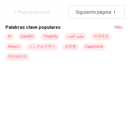
para recuperar a Victoria y aunque antes fue un simple
Romance oscuro
Poder Femenino
muchacho obligado a entrar en la organización de
Rebelde
Pagina anterior
Siguiente página
Halcón, ahora no le temblará el pulso para hacer lo
necesario y vengarse de Slashdot. Pero la venganza es
Palabras clave populares
Más
más que la motivación de Michael. Para Franco Slashdot
la venganza ha marcado su existencia. Esconde más de
bi
paradis
Tragedy
مثلث الحب
자극적인
lo que todos creen y acabar con la organización de
Reject
シングルマザー
오만한
happiness
Halcón es algo personal. ¿Qué hará Victoria cuando se
dé cuenta que más que la cautiva de un mafioso, es
하이브리드
cautiva del sentimiento por dos hombres? Con la
esperanza de regresar a su vida y el miedo de escapar se
difuminan las fronteras entre el amor y el odio. ¿Qué pasa
cuando la redención está envenenada de resentimiento y
la venganza afectada de amor? Acompáñame en esta
compleja historia llena de pasiones discordantes donde
el verdadero amor será muy difícil de discernir.