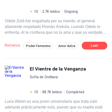
10
2.7K leídos
Ongoing
Odele Zolá fue engañada por su marido, el general
altamente respetado Román Arréola, cuando Odele lo
enfrenta, él le confiesa que no la ama y que su verdadero
amor es la teniente Sabina Lara, en medio de su
discusión, son atacados por miembros de la organización
Romance
Leer
Poder Femenino
Amor dulce
criminal "La Baraja". Impotente, ve cómo Román salva a
CEO
Héroe / Heroína:
Mafia
Sabina en lugar de a ella y es herida de muerte. Sin
poder hacer nada, Román la abandona sabiendo que
De Odio al Amor
Venganza
morirá y a Odele se le rompe el corazón una vez más.
El Vientre de la Venganza
Desafío a las Expectativas
Más tarde, Odele despierta en un basurero en otro país,
Sofía de Orellana
no sabe cómo llegó a ahí, pero está viva y parece que
jamás fue herida. Sin dinero, contactos y sin hablar el
idioma de ese lugar, Odele se hace una promesa: Volverá
10
88.7K leídos
Completed
a su país y se vengará de todo el mal que le hicieron.
Luna Walsh es una joven universitaria que trata salir
adelante prácticamente sola, puesto que su madre está