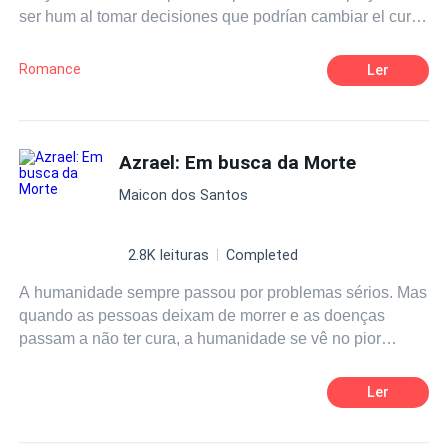
ser hum al tomar decisiones que podrían cambiar el curso
total de su vida, manteniéndose bajo perfil y sellando
tratos con diferentes clanes para tomar el control total de
Romance
Ler
Italia sin que nadie se interponga, encontrará lo que se
convertirá en su nuevo amor el cual desencadenará una
terrible verdad.
Azrael: Em busca da Morte
Maicon dos Santos
2.8K leituras
Completed
A humanidade sempre passou por problemas sérios. Mas
quando as pessoas deixam de morrer e as doenças
passam a não ter cura, a humanidade se vê no pior
momento da sua história. Enquanto os doentes são
abandonados nas cidades, outros são deslocados para o
Ler
interior. Mesmo que toda a humanidade sofra de porfiria,
uma doença de pele rara até então, alguns são mais