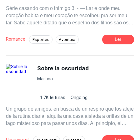
Série casando com o inimigo 3 ~ — Lar e onde meu
coração habita e meu coração te escolheu pra ser meu
lar. Sabe aquele ditado que o espelho dos filhos são os
pais? Bem não sei se e verdade mais de fato Lize viu
acontecer com seus pais matt Jones e Bianca Belmonte,
Romance
Ler
Esportes
Aventura
que por causa da grande amizade de seus pais
Triângulo Amoroso
Enredo Acelerado
cresceram e se mudaram pro Havaí juntos dividindo a
mesma paixão e a história estaria prestes a se repetir.
Primeiro Amor
Adolescente
Liam o filho querido do casal de amigos da família, era
Sobre la oscuridad
Contemporâneo
considerado como filho pro matt e Bia que o viu nascer,
Martina
seu maior amor era o mar o sol e o surf e por ironia era
tudo que Lize também gostava e ambos terão que estár
sobre o mesmo teto. Mais será que eles resistiriam as
1.7K leituras
Ongoing
tentações? O laço familiar seria mais forte ou a paixão
Un grupo de amigos, en busca de un respiro que los aleje
proibida falaria mas alto? — Amor de verão não sobe a
de la rutina diaria, alquila una casa aislada a orillas de un
cerra.
lago misterioso para pasar unos días. Al principio, el
lugar parece un remanso de paz, ideal para relajarse,
pero poco a poco fenómenos extraños comienzan a
Paranormal
Ler