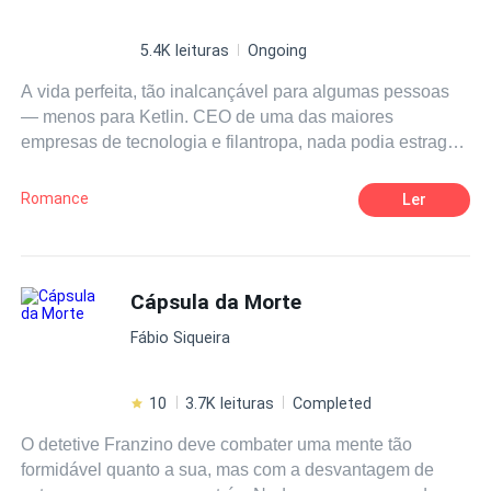
5.4K leituras
Ongoing
A vida perfeita, tão inalcançável para algumas pessoas
— menos para Ketlin. CEO de uma das maiores
empresas de tecnologia e filantropa, nada podia estragar
sua vida. Nada, exceto Ha-Jun, um homem mafioso
egocêntrico e luxuoso que adora curtir a vida. Pode-se
Romance
Ler
dizer que foi amor à primeira vista, para ambos os lados,
tão forte e avassalador que se casaram, no entanto o
amor era diferente para cada um. Ketlin entregou todo o
seu coração; já Ha-Jun amava Ketlin... e suas amantes. E
Cápsula da Morte
toda a vida muda quando Ketlin descobre sobre as
Fábio Siqueira
amantes, então a mulher amável e doce morre dando
lugar a uma mulher fria e obstinada que está disposta a
matar e controlar a vida de qualquer um que contrariar
10
3.7K leituras
Completed
suas regras.
O detetive Franzino deve combater uma mente tão
formidável quanto a sua, mas com a desvantagem de