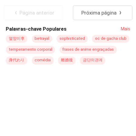
privilegiados que outros. No meio de tudo isso, Gabriel e
Uriel, dois arcanjos, são os únicos que podem ajudar. A
Página anterior
Próxima página
missão deles é encontrar a doppelganger de Azrael, o
arcanjo da morte que desapareceu, para assim ela possa
Palavras-chave Populares
Mais
assumir o lugar de Azrael e trazer a morte de volta a
humanidade. Quando não resta mais esperanças, só a
멸망이후
betrayal
sophisticated
oc de gacha club
Morte pode ajudar.
temperamento corporal
frases de anime engraçadas
身代わり
comédia
離婚後
금단의관계