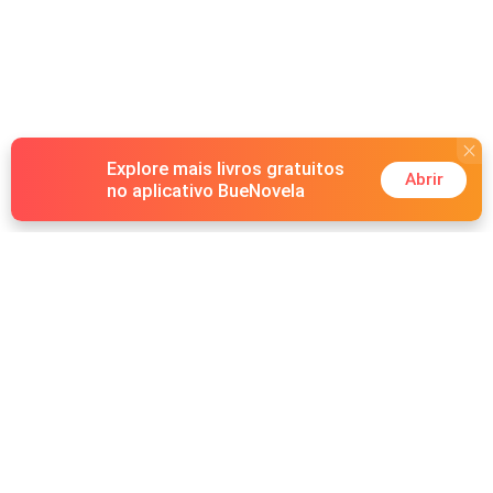
Explore mais livros gratuitos
Abrir
no aplicativo BueNovela
Hot Genres
Romance
Recursos
Lobisomem
Palavras-chave
Redes sociais
Máfia