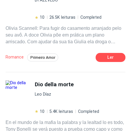
10
26.5K leituras
Completed
Olivia Scannell: Para fugir do casamento arranjado pelo
seu avô. A doce Olivia põe em prática um plano
arriscado. Com ajudar da sua tia Giulia ela droga o
assassino mais perigoso da máfia Scannell .
Willian(Morte): Ao acordar e ver a bela jovem Olivia nua
Romance
Ler
Primeiro Amor
ao seu lado fica sem entender o que aconteceu algumas
Casamento por Contrato
Drama
imagem confusa passa na sua mente. Para piorar a
situação seu melhor amigo Maximiliano Scannell e o seu
Aventura
Professor/Professora
pai entraram no quarto. Como explicar a situação quando
Dio della morte
Herói/Heroína
Campus
você não lembrar direito o que aconteceu. O que Olivia
Contemporâneo
Mafia
Leo Díaz
fará quando o Morte descobrir a verdade?
10
5.4K leituras
Completed
En el mundo de la mafia la palabra y la lealtad lo es todo,
Tony Bonelli se verá puesto a prueba como capo y como