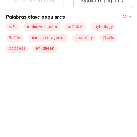
Pagina anterior
Siguiente página
¿Podrán una criada y un multimillonario fingir un
que ambos se profesan puedan desarrollarse?
romance sin enamorarse de verdad? ¿O los secretos y
Palabras clave populares
Más
escándalos los destruirán a ambos?
성인
reclusive master
낮져밤이
mythology
형수님
animal protagonist
secretary
계략남
goddess
evil queen