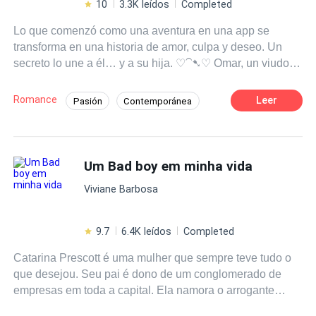
10
3.3K leídos
Completed
Lo que comenzó como una aventura en una app se
transforma en una historia de amor, culpa y deseo. Un
secreto lo une a él… y a su hija. ♡⁀➷♡ Omar, un viudo
de cincuenta y tres años que ha vivido toda su vida en el
closet, busca llenar el vacío de su soledad en una app de
Romance
Leer
Pasión
Contemporánea
citas. Allí conoce a Kevin, un joven estudiante de
POV en primera persona
Arrogante
enfermería con una mirada inocente… y un secreto tan
oscuro como irresistible. Lo que empieza como una
Pícaro
Diferencia de Edad
MxM
aventura prohibida se convierte en una pasión
Um Bad boy em minha vida
Segunda Oportunidad
desbordante que despierta en Omar deseos que creía
Viviane Barbosa
enterrados. Pero el pasado de Kevin no está dispuesto a
quedarse en silencio. Todo se complica cuando Mariana,
una artista que aún sueña con el amor verdadero, se
9.7
6.4K leídos
Completed
cruza en la vida de Kevin… y logra robarle el corazón. Lo
Catarina Prescott é uma mulher que sempre teve tudo o
que ninguno imagina es que Mariana es la hija menor de
que desejou. Seu pai é dono de um conglomerado de
Omar. Entre la pasión, la culpa y el deseo, los tres
empresas em toda a capital. Ela namora o arrogante
quedarán atrapados en un triángulo donde amar puede
Frederico, o braço direito do seu pai. Mas tudo muda
ser el peor pecado. ¿Hasta dónde se puede amar sin