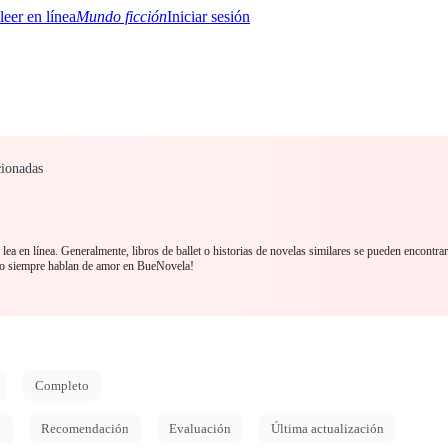
Mundo ficción
Iniciar sesión
cionadas
BTQ+
YA/TEEN
Paranormal
Misterio/Thriller
Oriental
Juegos
Historia
MM
lea en línea. Generalmente, libros de ballet o historias de novelas similares se pueden encontra
no siempre hablan de amor en BueNovela!
Completo
d
Recomendación
Evaluación
Última actualización