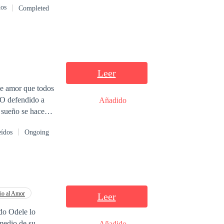
dos
Completed
Leer
se amor que todos
¿O defendido a
Añadido
 Tal vez sería
eídos
Ongoing
io al Amor
Leer
do Odele lo
 medio de su
Añadido