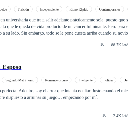
e y descubramos como las líneas entre lo bueno y lo malo se desdibuj
belde
Traición
Independiente
Ritmo Rápido
Contemporánea
o
POV en primera persona
CEO
lir adelante prácticamente sola, puesto que su madre está
lo que le queda de vida producto de un cáncer fulminante. Pero para el
io a su lado. Sin embargo, todo se le pone cuesta arriba cuando su novio
e perder la casa que su madre hipotecó para pagar sus estudios. Sola, si
10
88.7K leí
 con el anuncio en un diario electrónico que le llama la atención y deci
está dispuesta a todo. Así es como conoce a Jack Gosling, un important
ujer que alquile su vientre para tener un heredero a través de inseminaci
 Esposo
o son lo suyo. Arisco, frío, calculador y hasta cruel, se encontrará con
ar de las cosas que le suceden. Querrá protegerla y apoyarla en todo, con
ue una verdad sale a la luz y ahora querrá poseerla por razones muy di
Segundo Matrimonio
Romance oscuro
Inteligente
Policía
Des
al tiempo que cobra venganza y se enamora de una mujer opuesta a él?
rohibido
Embarazo
 perfecta. Adentro, soy el error que intenta ocultar. Justo cuando el mi
mbre dispuesto a arruinar su juego… empezando por mí.
10
2.4K leí