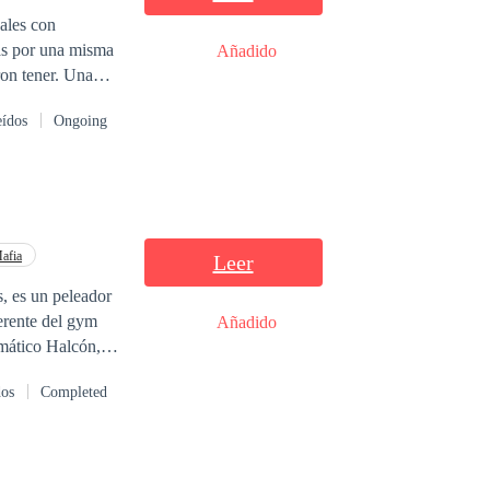
Añadido
tener. Una
rán origen a una
eídos
Ongoing
afia
Leer
s, es un peleador
erente del gym
Añadido
gmático Halcón,
on en una joven
dos
Completed
o tendrían que
 planes y son
 dicen la verdad,
da que