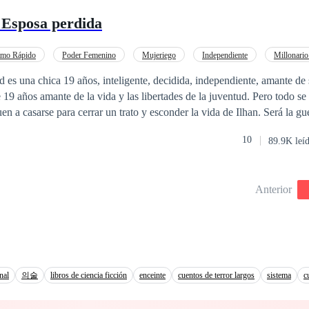
 Esposa perdida
tmo Rápido
Poder Femenino
Mujeriego
Independiente
Millonario
CEO
Contemporánea
Matrimonio por Contrato
, independiente, amante de su carrera. Ilhan
19 años amante de la vida y las libertades de la juventud. Pero todo se
en a casarse para cerrar un trato y esconder la vida de Ilhan. Será la gu
vorcio y uno de ellos se dé cuenta que se enamoró, y el otro se vaya con 
10
89.9K leí
se luego de terminar con su matrimonio?
Anterior
nal
의술
libros de ciencia ficción
enceinte
cuentos de terror largos
sistema
c