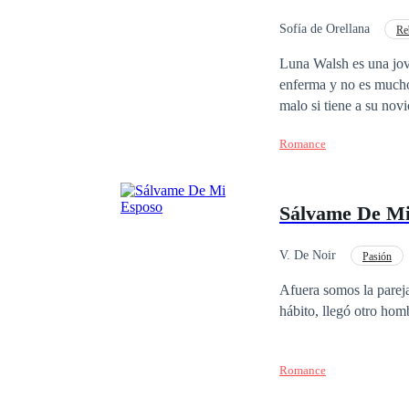
aprenderán. Acompáñam
intensa historia
Sofía de Orellana
Re
Matrimonio por Contrat
Luna Walsh es una joven universitaria que trata sa
enferma y no es mucho 
malo si tiene a su nov
muere y está a punto d
Romance
quien recurrir, se topa
perder su único bien, 
país, quien busca una m
Sálvame De Mi
porque las relaciones n
todo lo opuesto, a pes
a su heredero… hasta q
V. De Noir
Pasión
¿Logrará su cometido 
Divorcio
Amor P
Afuera somos la pareja
hábito, llegó otro ho
Romance