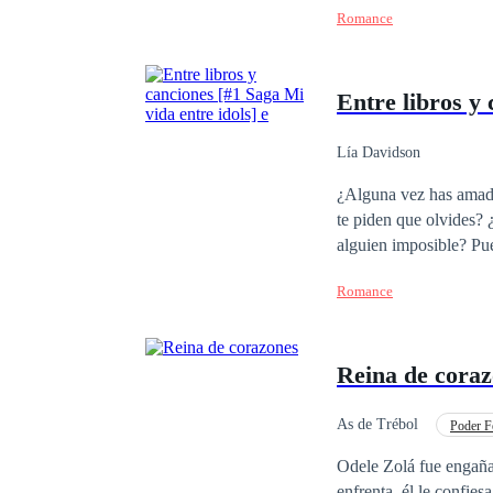
Romance
Entre libros y 
Lía Davidson
¿Alguna vez has amado
te piden que olvides?
alguien imposible? Pues te diré algo, esa es la rutina de una fan. ¿Pero que pasaría si un día tu sueño se hace
realidad? ¿O que ocurri
Romance
mejor renunciar a todo
Reina de cora
As de Trébol
Poder F
Venganza
Desafí
Odele Zolá fue engaña
enfrenta, él le confie