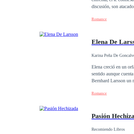
discusión, son atacados por 
salva a Sabina en luga
Romance
que morirá y a Odele se le rompe el cora
país, no sabe cómo lle
el idioma de ese lugar
Elena De Lars
hicieron.
Karina Peña De Goncalv
Elena creció en un orf
sentido aunque cuenta
Bernhard Larsson un m
aventura sin tapujos. 
Romance
apuesto arquitecto y el
apuestos Larsson? Prim
Pasión Hechiz
Recomiendo Libros