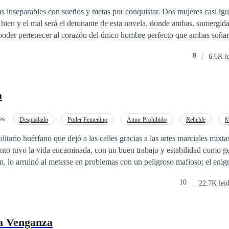
rables con sueños y metas por conquistar. Dos mujeres casi iguales con
poder pertenecer al corazón del único hombre perfecto que ambas soñaron 
a otra la oscuridad, sumergidas a sus grandes deseos y tentaciones, le da
8
6.6K l
a
es
Despiadado
Poder Femenino
Amor Prohibido
Rebelde
M
Pasión
itario huérfano que dejó a las calles gracias a las artes marciales mixta
anto tuvo la vida encaminada, con un buen trabajo y estabilidad como g
n, lo arruinó al meterse en problemas con un peligroso mafioso; el eni
al desafiarlo, pero sobrevive y decide enmendar su vida. Rebeka Larss
10
22.7K leí
valiente que ha sido desde siempre una tentación para él, sus caminos n
nían que ser más que compañeros de trabajo, pero el destino tenía otros
 juntos descubriendo lo que es el amor. Las apariencias no siempre nos
la Venganza
es oro, no podemos juzgar a las personas sin conocerlas, lecciones de vi