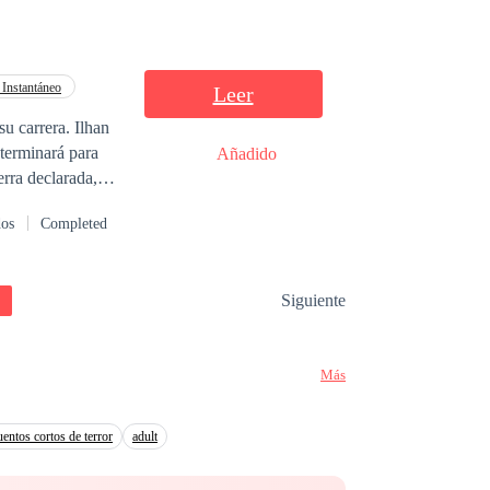
 Instantáneo
Leer
 terminará para
Añadido
erra declarada,
el corazón roto.
dos
Completed
Siguiente
Más
uentos cortos de terror
adult