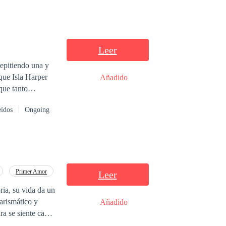
Leer
epitiendo una y
Añadido
que tanto
o escritora
eídos
Ongoing
 que solamente
Primer Amor
Leer
ria, su vida da un
arismático y
Añadido
ra se siente cada