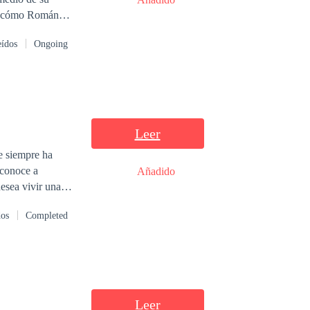
ndona sabiendo
eídos
Ongoing
ctos y sin hablar
mal que le
Leer
ue siempre ha
 conoce a
Añadido
esea vivir una
lo Larsson un
dos
Completed
r entre estos
Leer