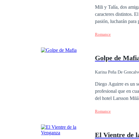
Mili y Talía, dos amigas insepa
caracteres distintos. El bien y el mal será el detonante de esta novela, donde ambas, sumergidas por una misma
pasión, lucharán para 
representará la luz y l
Romance
pasión hechizada.
Golpe de Mafi
Karina Peña De Goncalv
Contemporánea
Diego Aguirre es un sol
profesional que en cu
del hotel Larsson Milá
pensó que iba a morir 
Romance
millonaria, hermosa y 
haberse cruzado, no te
obligados a permanecer
El Vientre de 
no todo lo que brilla 