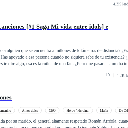
4.3K leí
canciones [#1 Saga Mi vida entre idols] e
 a alguien que se encuentra a millones de kilómetros de distancia? ¿E
 ¿Has apoyado a esa persona cuando no siquiera sabe de tu existencia? 
ría si de repente aquel pilar donde te sostenía se derrumban te tus ojos?
10
4.2K l
.
zones
emenino
Amor dulce
CEO
Héroe / Heroína:
Mafia
De Od
o a las Expectativas
da por su marido, el general altamente respetado Román Arréola, cuan
sa que no la ama y que su verdadero amor es la teniente Sabina Lara, en