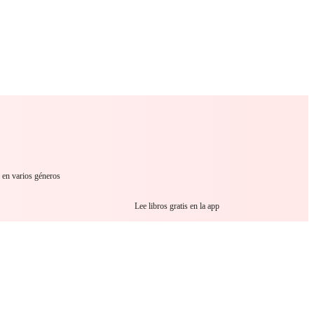
 Romance
Sci-Fi
Guerra
Otros
r en varios géneros
Lee libros gratis en la app