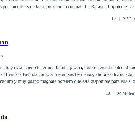
miembros de la organización criminal "La Baraja". Impotente, ve cómo Román
r de a ella y es herida de muerte. Sin poder hacer nada, Román la aba
10
2.7K l
zón una vez más. Más tarde, Odele despierta en un basurero en otro
gó a ahí, pero está viva y parece que jamás fue herida. Sin dinero, conta
, Odele se hace una promesa: Volverá a su país y se vengará de todo el 
son
es
anato y es su sueño tener una familia propia, quiere llenar la soledad q
 a Brenda y Belinda como si fueran sus hermanas, ahora es divorciada,
aduro y muy guapo magnate hotelero que está disponible para ella si d
Elena fiel a sus convicciones lo rechazará, sin embargo, conocerá a Pab
10
80.9K leí
la no podrá resistirse a entregarse a la aventura. ¿Qué hará Elena al esta
era entrega de la saga chicas de orfanato.
ada