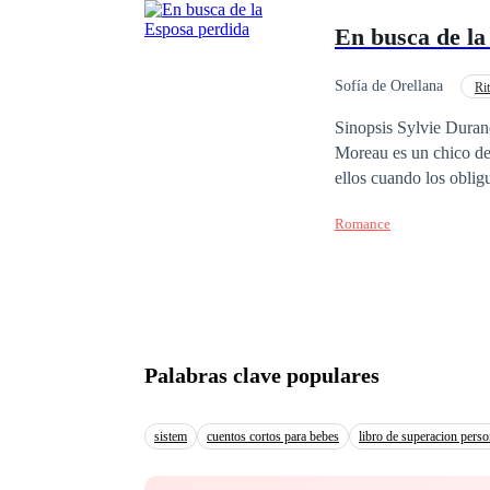
En busca de la
Sofía de Orellana
Ri
Diferencia de Edad
Sinopsis Sylvie Durand es una chica 19 años, inteligente, decidida
Moreau es un chico de 
ellos cuando los obligu
hasta que llegue el di
Romance
¿Podrán volver a unir
Palabras clave populares
sistem
cuentos cortos para bebes
libro de superacion perso