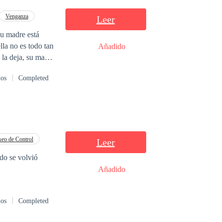
an en esta
Venganza
Leer
la no es todo tan
Añadido
 la deja, su madre
n tener a nadie a
dos
Completed
de que para no
e empresario del
ón artificial,
 Luna, quien es
 tal de que le dé
ferentes.
eo de Control
Leer
edo se volvió
Añadido
dos
Completed