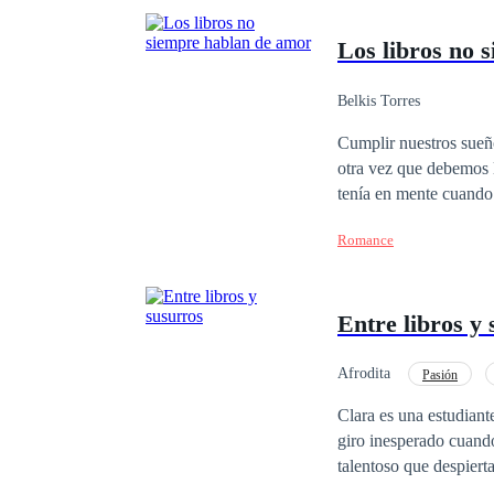
Los libros no 
Belkis Torres
Cumplir nuestros sueñ
otra vez que debemos luchar por
tenía en mente cuando 
anhelaba. Lo que no se
Romance
vendrían muchas cosas
había escrito y leído: el amor. ¿Es posible que los sueños se cumplan? Pero, sobre t
mano de nuestros des
Entre libros y
Afrodita
Pasión
Clara es una estudiant
giro inesperado cuando
talentoso que despiert
vez más atraída por s