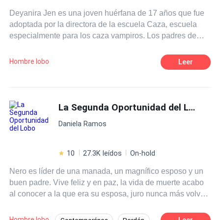
Deyanira Jen es una joven huérfana de 17 años que fue
adoptada por la directora de la escuela Caza, escuela
especialmente para los caza vampiros. Los padres de
Deyanira murieron a manos de estos malvados seres.
Aquella joven prometió que sería la mejor caza vampiros,
Hombre lobo
Leer
como le habían dicho que eran sus padres. Sin saber que
esa escuela guardaba muchos más secretos de los que
ella se pudiera imaginar.
La Segunda Oportunidad del Lobo
Daniela Ramos
10
27.3K leídos
On-hold
Nero es líder de una manada, un magnífico esposo y un
buen padre. Vive feliz y en paz, la vida de muerte acabo
al conocer a la que era su esposa, juro nunca más volver
a ello. Todo cambia cuando su mejor amigo traza una
trampa y asesina a su familia, lo deja solo aprovechando
Hombre lobo
Leer