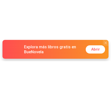
Explora más libros gratis en
Abrir
BueNovela
Hot Genres
Romance
Recursos
Hombre lobo