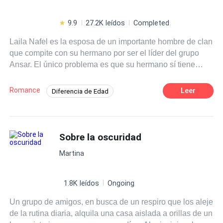
9.9
27.2K leídos
Completed
Laila Nafel es la esposa de un importante hombre de clan
que compite con su hermano por ser el líder del grupo
Ansar. El único problema es que su hermano sí tiene
herederos y Hanza no; por lo que Laila decide elegir una
segunda esposa para Hanza. En un penoso incidente
Romance
Leer
Diferencia de Edad
conoce a Malak, una joven hermosa y de buen corazón a
Secretario/a
Romance oscuro
la que elige como segunda esposa de su marido. Malak
tendrá que aprender a ser una segunda esposa digna del
Identidad oculta
Matrimonio por Contrato
clan Ansar, además de ganarse el afecto de un rebelde
Sobre la oscuridad
Contemporánea
Mujeriego
Venganza
Hanza que la repudia por verla una competencia contra
Ritmo Rápido
Martina
su bella esposa Laila, a quien ama profundamente. El
corazón de Hanza se ve dividido entonces entre el amor
de su primera esposa y la bella y dulce Malak que lo
1.8K leídos
Ongoing
cautiva desde el primer momento, ¿podrá Hanza amar a
Un grupo de amigos, en busca de un respiro que los aleje
Malak? ¿O su terrible hermano los separará para
de la rutina diaria, alquila una casa aislada a orillas de un
siempre?