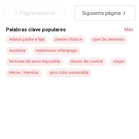
para esperar el nacimiento de su hijo y disfrutar de su
Traición
Matrimonio por Contrato
repentina devoción… antes de echarla de su casa. Pero
Perdón
Pagina anterior
Siguiente página
no contaba con que Lyra recuperase la memoria antes de
lo esperado…
Palabras clave populares
Más
relatos padre e hija
zweite chance
ojos de demonio
sustituta
matrimonio relámpago
historias de amor imposible
deseo de control
mayor
Héroe / Heroína:
ojos color esmeralda