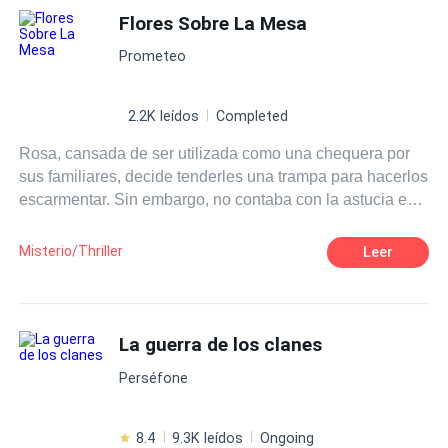
sonreír
cada vez más difusa.
Flores Sobre La Mesa
Prometeo
2.2K leídos
Completed
Rosa, cansada de ser utilizada como una chequera por
sus familiares, decide tenderles una trampa para hacerlos
escarmentar. Sin embargo, no contaba con la astucia e
inteligencia de estos a la hora de poner las cartas a su
favor. Al final, lo que parecía un desenlace evidente y en
Misterio/Thriller
Leer
favor de nuestra protagonista, termina por hundirla en lo
que tanto odiaba, perpetuando así, el mal que combatía.
Descubre, en esta comedia negra, por qué la pereza es la
madre de todos los vicios.
La guerra de los clanes
Perséfone
8.4
9.3K leídos
Ongoing