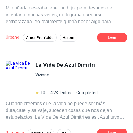
saga: "El secreto de la vida eterna" **Obra registrada
Mi cuñada deseaba tener un hijo, pero después de
cualquier reproducción parcial o total de la misma será
intentarlo muchas veces, no lograba quedarse
penado por la ley**
embarazada. Yo realmente quería hacer algo para
ayudarla...
Urbano
Leer
Amor Prohibido
Harem
Pasión
POV en primera persona
Dominante
Mujeriego
La Vida De Azul Dimitri
Viviane
10
4.2K leídos
Completed
Cuando creemos que la vida no puede ser más
dura,cruel y salvaje, suceden cosas que nos dejan
estupefactos. La Vida De Azul Dimitri es así. Azul tuvo
una infancia muy difícil, la violaron de pequeña, perdió a
su familia y entre todas las piedras que se cruzó en el
Romance
Leer