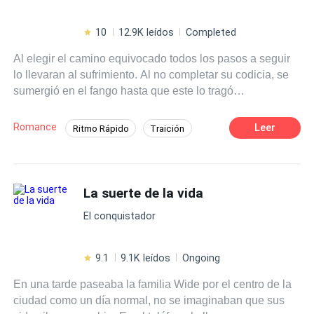
10
12.9K leídos
Completed
Al elegir el camino equivocado todos los pasos a seguir
lo llevaran al sufrimiento. Al no completar su codicia, se
sumergió en el fango hasta que este lo tragó
completamente para desaparecer sin dejar rastro. Tarde o
temprano, quién causa el mal tiene su merecido. Árbol, el
Romance
Leer
Ritmo Rápido
Traición
día que te seques se secará mi vida...
Acción
Tragedia
Identidad oculta
Independiente
Primer Amor
La suerte de la vida
El conquistador
9.1
9.1K leídos
Ongoing
En una tarde paseaba la familia Wide por el centro de la
ciudad como un día normal, no se imaginaban que sus