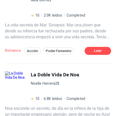
10
2.0K leídos
Completed
La vida secreta de Mar. Sinopsis: Mar una jóven que
desde su infancia fue rechazada por sus padres, desde
su adolescencia empezó a vivir una vida secreta. Tenía
una hermana mayor, de la cual siempre llevo mucho
desprecio, ella se valía de cualquier oportunidad para
Romance
Leer
Acción
Poder Femenino
humillar a Mar. El nombre frente a su familia es Marimar
Drama
CEO
Doctor
Anderson, según su familia ella es una vergüenza para
todos ellos, no había día que no se lmenten por tenerla
Genio médico
Primer Amor
dentro de su familia. El padre queriendo salir de Marimar,
La Doble Vida De Noa
Amor a Primera Vista
Amor Secreto
le arreglo compromiso con el hijo de uno de sus socios,
Noelle Herrera28
fue obligada aceptar una boda por contrato, no le dejo
salida. La hermana en medio de sus deseos de salir de
su hermana menor, junto con el prometido de Marimar,
10
6.8K leídos
Completed
idearon un accidente, cortaron los frenos de la camioneta
Noa esconde un secreto, de día es la niñera de la hija de
de su hermana menor. ¿Conseguirán salir de Marimar?
un importante empresario alemán, pero de noche es Azul
¿Que se trae la hermana mayor con el prometido de la