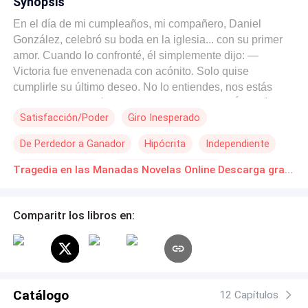
Synopsis
En el día de mi cumpleaños, mi compañero, Daniel
González, celebró su boda en la iglesia... con su primer
amor. Cuando lo confronté, él simplemente dijo: —
Victoria fue envenenada con acónito. Solo quise
cumplirle su último deseo. No lo entiendes, nos estás
juzgando mal. ¿Tú sabes si te fui infiel o no? Él sabía
Satisfacción/Poder
Giro Inesperado
perfectamente que, para salvarle la vida, había
sacrificado mi alma de loba. Desde entonces, habíamos
De Perdedor a Ganador
Hipócrita
Independiente
perdido el vínculo del alma entre compañeros y me había
convertido en una simple humana, inútil dentro de la
Origen de Familia
Fingimientio de Muerte
Tragedia en las Manadas Novelas Online Descarga gratuita de PDF
manada. No lloré, ni hice escándalo. Solo pedí una cita
Dejar en ridículo
con la chamana para interrumpir mi embarazo. Después,
me fui de aquella casa. Le dejé a Daniel una carta de
Comparitr los libros en:
despedida... y un regalo de divorcio. Pero, sin saber por
qué, ese hombre que siempre me había despreciado…
empezó a buscarme como un loco.
Catálogo
12 Capítulos