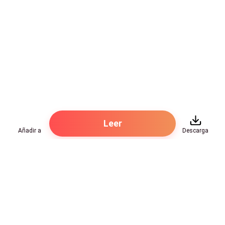
Ese día entendí que mamá no había muerto de
enfermedad, sino que murió con el corazón hecho
trizas.
Leer
Añadir a
Descarga
Hot Genres
Romance
Recursos