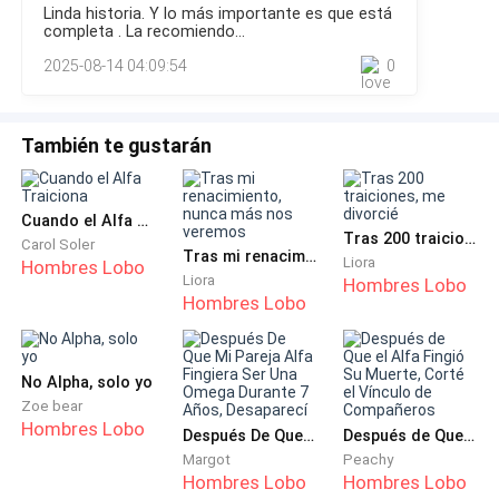
Linda historia. Y lo más importante es que está
—Sí.Todo esto fue culpa mía.Yo herí a Regina.Yo perdí a
negaba a morir, me hizo hablar con la voz
completa . La recomiendo...
nuestro hijo.—Pero si voy a arder…¡ustedes van a arder
entrecortada:
2025-08-14 04:09:54
0
conmigo!Se la
—Daniel... hoy es mi cumpleaños...
También te gustarán
Él guardó silencio unos segundos; como si por fin
recordara. Pero, antes de que pudiera decir algo más,
alguien le quitó el celular.
Cuando el Alfa Traiciona
Tras 200 traiciones, me divorcié
Carol Soler
Tras mi renacimiento, nunca más nos veremos
Liora
Hombres Lobo
—¿Puedes dejar de ser tan patética, Regina? —la voz
Liora
Hombres Lobo
Hombres Lobo
de mi padre, Jesús Vázquez, resonó con frialdad—.
Victoria no tiene mucho tiempo. ¿De verdad vas a
pelear con una persona enferma?
No Alpha, solo yo
Zoe bear
Victoria se acomodó dulcemente en el pecho de
Hombres Lobo
Después De Que Mi Pareja Alfa Fingiera Ser Una Omega Durante 7 Años, Desaparecí
Después de Que el Alfa Fingió Su Muerte, Corté el Vínculo de Compañeros
Daniel y dijo:
Margot
Peachy
Hombres Lobo
Hombres Lobo