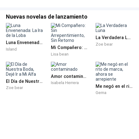
—Ya, no se enojen. Ustedes saben cómo es Regina.
Hoy es el día más importante de mi vida... no dejemos
Nuevas novelas de lanzamiento
que lo arruine.
Y así, con esa última frase, calmó a los dos hombres
La Verdadera Luna
que alguna vez debieron protegerme.
Luna Envenenada: La Ira de la Loba
Zoe bear
Mi Compañero: Sin Arrepentimiento, Sin Retorno
Island
Lisa bean
Con la bilis en la garganta, colgué.
La noche seguía ahí afuera, fría y silenciosa, y yo
Amor contaminado
estaba sola; como una bufona que nadie recordaba.
El Día de Nuestra Boda, Dejé Ir a Mi Alfa
Isabela Herrera
Me negó en el rito de marca, ahora se arrepiente
Zoe bear
Gema
Pasó una semana entera y nadie regresó a casa.
Nadie llamó, ni me preguntó cómo estaba.
Tenía doce años cuando mi padre llegó con su nueva
esposa y su hija, una niña que me sonreía como si no
viniera a arrebatarme todo.