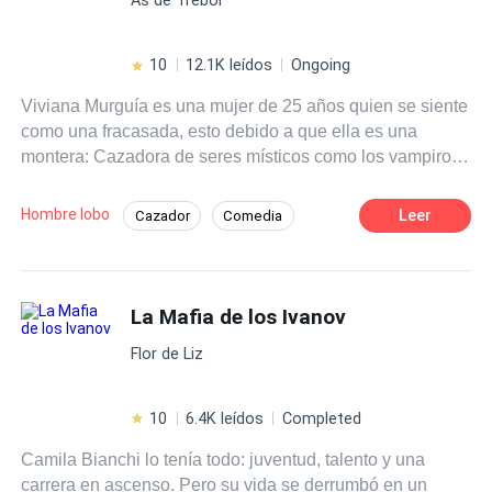
10
12.1K leídos
Ongoing
Viviana Murguía es una mujer de 25 años quien se siente
como una fracasada, esto debido a que ella es una
montera: Cazadora de seres místicos como los vampiros
y hombres lobo. Durante toda su vida fue entrenada para
convertirse en Montero Celestial; el máximo cargo de los
Hombre lobo
Leer
Cazador
Comedia
monteros, pero el día de la coronación, fue su prima
Pasión
Romance oscuro
Vampiro
quien recibió el título y no ella. Después de la humillación
y de haber sufrido un rechazo a manos de Lucas, el
Arrogante
hombre del que siempre estuvo enamorada, Viviana
La Mafia de los Ivanov
decide escapar del clan de los monteros para vivir como
Flor de Liz
una humana normal. Ahora, cuatro años después, en la
cúspide de la decadencia de Viviana, Lucas va a
buscarla y la obliga a volver con los monteros para el
10
6.4K leídos
Completed
funeral del padre de Viviana. Ahora Viviana se enfrenta a
Camila Bianchi lo tenía todo: juventud, talento y una
la misteriosa muerte de su padre, debe descubrir qué ser
carrera en ascenso. Pero su vida se derrumbó en un
sobrenatural lo asesinó y cobrar venganza por ella, a