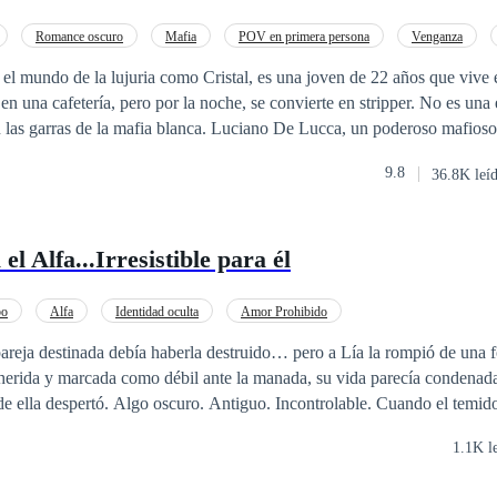
Romance oscuro
Mafia
POV en primera persona
Venganza
Despiadado
el mundo de la lujuria como Cristal, es una joven de 22 años que vive
 en una cafetería, pero por la noche, se convierte en stripper. No es una
n las garras de la mafia blanca. Luciano De Lucca, un poderoso mafios
imidar por nadie. Sin embargo, todo cambia cuando presencia el sensual 
9.8
36.8K leí
 despierta en él, llevándolo a enfrentarse a problemas con la misma ma
el Alfa...Irresistible para él
bo
Alfa
Identidad oculta
Amor Prohibido
pareja destinada debía haberla destruido… pero a Lía la rompió de un
controlable. Cuando el temido Alfa Kael, frío,
de leer, comienza a fijarse en ella, Lía se ve atrapada en una conexión
1.1K l
la no solo es un riesgo para la manada… Es un