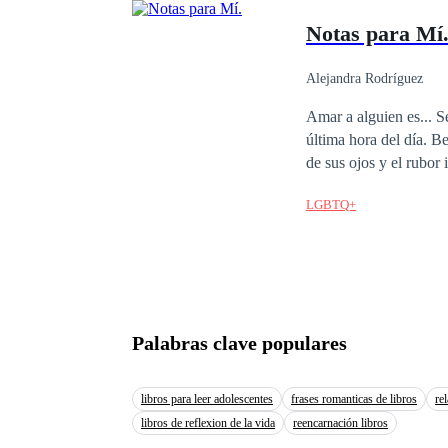
sobrevivir… o si deja que la oscuri
Notas para Mí
el peligro.
Alejandra Rodríguez
Amar a alguien es... Se define en todas aquellas primeras veces con esa persona. El olor de su piel a primera y
última hora del día. Besar sus labios por primera vez y sentir lo suave y torpe que pueden llegar a ser. El color
de sus ojos y el rubor intenso de sus 
su calidez. Y
LGBTQ+
Palabras clave populares
libros para leer adolescentes
frases romanticas de libros
re
libros de reflexion de la vida
reencarnación libros