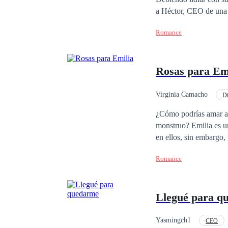
a Héctor, CEO de una p
organiza un reality sh
Romance
también desafiar a su 
Rosas para Em
Virginia Camacho
Di
Rebelde
Primer 
¿Cómo podrías amar a
monstruo? Emilia es un
en ellos, sin embargo
mujer recoger todos lo
Romance
que le causó todo ese 
hoy podría ser la pleni
Llegué para q
Yasmingch1
CEO