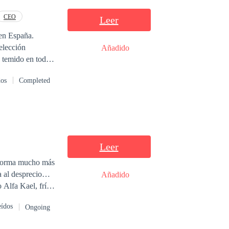
CEO
Leer
 en España.
 elección
Añadido
o temido en toda
baile de la bella
dos
Completed
fia blanca.
Leer
a forma mucho más
Añadido
 que no
eídos
Ongoing