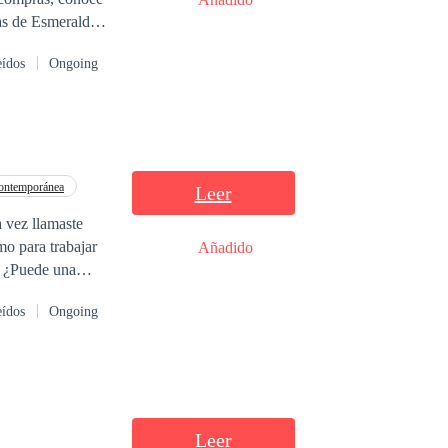
as de Esmeralda,
su corazón, sino
eídos
Ongoing
ontemporánea
Leer
 vez llamaste
mo para trabajar
Añadido
. ¿Puede una
onar a la persona
eídos
Ongoing
o de tus lágrimas,
Leer