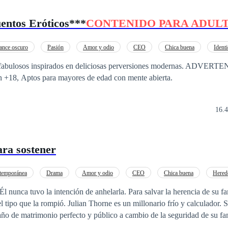
uentos Eróticos***
CONTENIDO PARA ADUL
nce oscuro
Pasión
Amor y odio
CEO
Chica buena
Ident
De Odio al Amor
Amor Secreto
fabulosos inspirados en deliciosas perversiones modernas. ADVERTE
on +18, Aptos para mayores de edad con mente abierta.
16.4
ara sostener
temporánea
Drama
Amor y odio
CEO
Chica buena
Hered
o
De Odio al Amor
Relación Retorcida
intención de anhelarla. Para salvar la herencia de su familia, Elena Vega
el tipo que la rompió. Julian Thorne es un millonario frío y calculador. 
 año de matrimonio perfecto y público a cambio de la seguridad de su fa
nía; todo es un espectáculo para las cámaras. Ella entra en su mundo de lujo