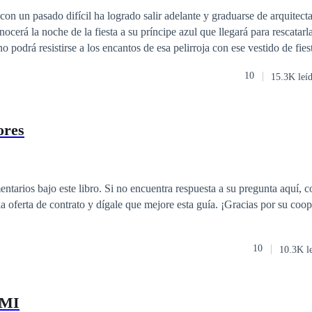
on un pasado difícil ha logrado salir adelante y graduarse de arquitect
ocerá la noche de la fiesta a su príncipe azul que llegará para rescatarl
 podrá resistirse a los encantos de esa pelirroja con ese vestido de fies
sde esa noche en su departamento y que simplemente llegó para quedarse
10
15.3K leí
ores
entarios bajo este libro. Si no encuentra respuesta a su pregunta aquí,
la oferta de contrato y dígale que mejore esta guía. ¡Gracias por su coo
10
10.3K l
 MI