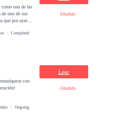
a como una de las
a de uno de sus
Añadido
ta que por azares
.
dos
Completed
Leer
 comuníquese con
peración!
Añadido
eídos
Ongoing