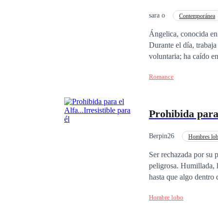
sara o
Contemporánea
Traición
Perdón
Ángelica, conocida en 
Durante el día, trabaja
voluntaria; ha caído e
Europa, no se deja int
Romance
Ángelica. Algo extraño
Prohibida para 
Berpin26
Hombres lo
Ser rechazada por su 
peligrosa. Humillada, herida y marcada como débil ante la manada, su vida parecía condenada al desprecio…
hasta que algo dentro de ella despertó. Algo oscuro. Antiguo. In
dominante e imposible 
Hombre lobo
entiende… y que él se niega a aceptar. Porque acercarse a el
riesgo para él. Entre deseo, rechazo y un poder que amenaza con consumirla, Lía deberá decidir si lucha por