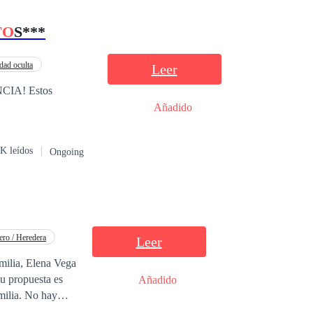
TO
S***
idad oculta
Leer
NCIA! Estos
Añadido
K leídos
Ongoing
ero / Heredera
Leer
Su propuesta es
Añadido
milia. No hay