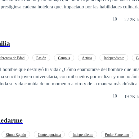
restigiosa cadena hotelera que, impactado por las habilidades culinari
ow con el que no solo desea atraer a la talentosa chef que ha aderezado 
10
22.2K l
madre para que los deje enamorarse y tener su vivir felices por siempre.
ilia
ferencia de Edad
Pasión
Campus
Artista
Independiente
C
Amor
Romance oscuro
l hombre que destruyó tu vida? ¿Cómo enamorarse del hombre que una
a sencilla joven universitaria, con mil sueños por realizar y mucho áni
, toda su vida cambia de un momento a otro y de la manera más drástica
s pedazos de su propia vida y volver a empezar? Peor aún, ¿puede perd
10
19.7K l
daño? El camino es largo y lleno de curvas, lo que una vez fue el motiv
tud d tu felicidad. ¿Quién sabe?
uedarme
Ritmo Rápido
Contemporánea
Independiente
Poder Femenino