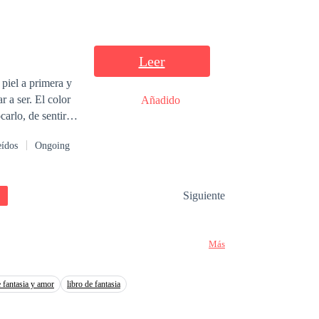
Leer
Añadido
a.
eídos
Ongoing
Siguiente
Más
e fantasia y amor
libro de fantasia