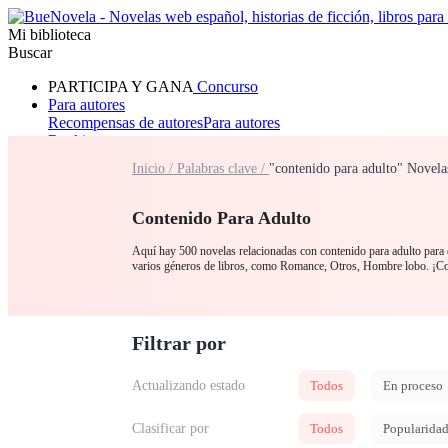
Mi biblioteca
Buscar
PARTICIPA Y GANA
Concurso
Para autores
Recompensas de autores
Para autores
Ranking
Navegar
Inicio /
Palabras clave /
"contenido para adulto" Novela
Novelas
Cuentos Cortos
Todos
Romance
Hombre lobo
Mafia
Sistema
Fantasía
Urbano
LG
Contenido Para Adulto
Aquí hay 500 novelas relacionadas con contenido para adulto para q
varios géneros de libros, como Romance, Otros, Hombre lobo
Filtrar por
Actualizando estado
Todos
En proceso
Clasificar por
Todos
Popularida