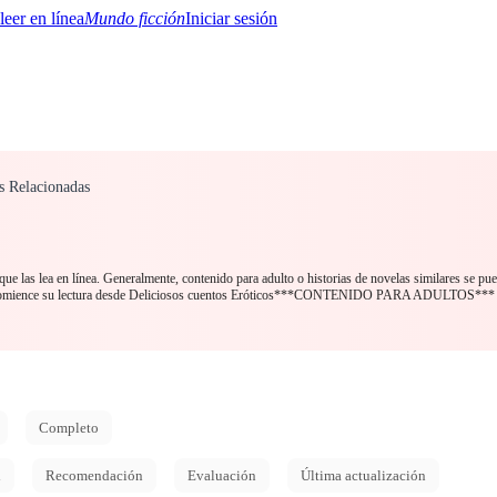
Mundo ficción
Iniciar sesión
s Relacionadas
BTQ+
YA/TEEN
Paranormal
Misterio/Thriller
Oriental
Juegos
Historia
MM
ue las lea en línea. Generalmente, contenido para adulto o historias de novelas similares se pu
. ¡Comience su lectura desde Deliciosos cuentos Eróticos***CONTENIDO PARA ADULTOS***
Completo
d
Recomendación
Evaluación
Última actualización