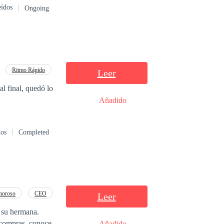
eídos
Ongoing
una tensión real y
secretos
rdad: están
monio basado en
Ritmo Rápido
Leer
al final, quedó lo
Añadido
dos
Completed
moroso
CEO
Leer
e su hermana.
s compras, conoce
Añadido