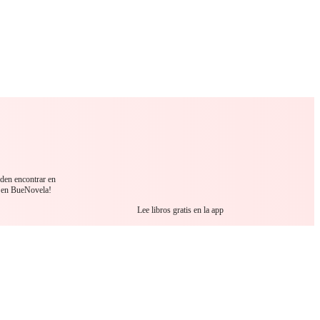
 Romance
Sci-Fi
Guerra
Otros
eden encontrar en
 en BueNovela!
Lee libros gratis en la app