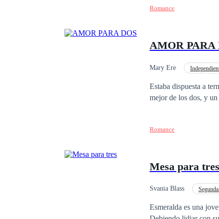
Romance
frío, aferrándose a su 
vertiginosa comienza a
susurrados en la oscuridad.
AMOR PARA
para ellos en este mom
enamorándose de la ún
el odio. Un amor const
Mary Ere
Independien
Venganza
Acció
Estaba dispuesta a term
mejor de los dos, y un
Romance
Mesa para tre
Svania Blass
Segunda
Independiente
Co
Esmeralda es una joven
Debiendo lidiar con su