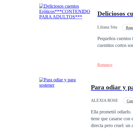
Deliciosos c
Liliana Situ
Roma
Amor Prohibido
Pequeños cuentos 
cuentitos cortos s
Romance
Para odiar y p
ALEXIA ROSE
Con
Matrimonio por Contrat
Ella prometió odiarlo. Él nunca tuvo la 
tiene que casarse con 
directa pero cruel: un
sentimientos ni verdadera cerca