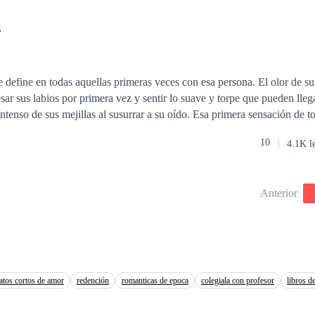
dad dentro de ella tome el control. Porque esta vez… no será la débil. Será
.
mejillas al susurrar a su oído. Esa primera sensación de tocarlo, de sentir
 quizá al final, si se trata de entregar todo poco a poco, día a día, sonrisa a sonris
10
4.1K l
Anterior
latos cortos de amor
redención
romanticas de epoca
colegiala con profesor
libros d