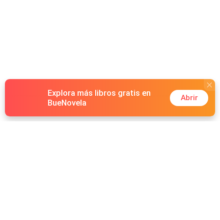
Explora más libros gratis en
Abrir
BueNovela
Hot Genres
Romance
Recursos
Hombre lobo