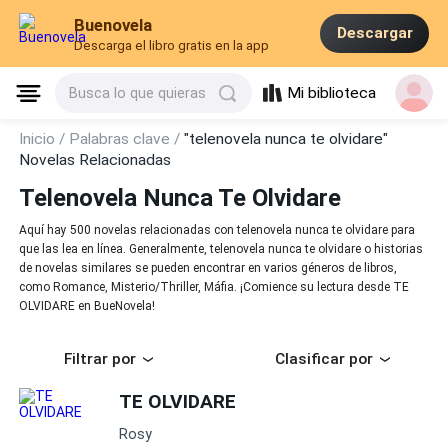
Buenovela
Descargar
Descarga el libro gratis en la app
Mi biblioteca
Busca lo que quieras
Inicio /
Palabras clave /
"telenovela nunca te olvidare"
Novelas Relacionadas
Telenovela Nunca Te Olvidare
Aquí hay 500 novelas relacionadas con telenovela nunca te olvidare para
que las lea en línea. Generalmente, telenovela nunca te olvidare o historias
de novelas similares se pueden encontrar en varios géneros de libros,
como Romance, Misterio/Thriller, Máfia. ¡Comience su lectura desde TE
OLVIDARE en BueNovela!
Filtrar por
Clasificar por
TE OLVIDARE
Rosy