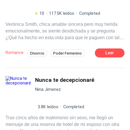
10
117.5K leídos
Completed
Verónica Smith, chica amable sincera pero muy herida
emocionalmente, se siente desdichada y se pregunta
¿Qué ha hecho en esta vida para que le paguen con tal
crueldad? ¿Qué tan mala suerte tiene para que todos a
quien conoce se alejen de ella? Es traicionada por su
Romance
Leer
Divorcio
Poder Femenino
familia quienes la han usado, resulto ser el peón de un
Segunda Oportunidad
Aventurera
tablero de ajedrez que ella nunca supo que tenía que
jugar. Se enamoró y se casó jurando amor eterno,
Doctor
Drama
Traición
creyendo que su vida por fin encontraba la luz, pero en
Nunca te decepcionaré
vez de eso encontró el desprecio e infidelidades de su
Nina Jimenez
esposo Dimitri Collen. Pero ante la tempestad viene la
calma, bueno eso dicen. En el caso de Verónica llegarán
cambios significativos a su vida, entre ellos Gregory
3.8K leídos
Completed
Darren, ¿Le dará una oportunidad? ¿Volverá a creer en
Tras cinco años de matrimonio sin sexo, me llegó un
el amor? Y cuando eso suceda, Dimitri ¿tendrá el valor
mensaje de una reserva de hotel de mi esposo con otra
de pedir perdón? ¿Verónica lo perdonará? La