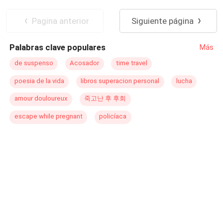
llorosa. - Yo... yo no te recuerdo. - dijo dudoso. - Lo
solucionaremos juntos. - ¡¿Juntos dices?! - preguntó
Pagina anterior
Siguiente página
exclamando horrorizado. - Zach... "No existe el pasado,
no existen los recuerdos, no existe el amor, ni mucho
Palabras clave populares
Más
menos existes tú en mi mundo de inercia." Zachary
Schlüter"
de suspenso
Acosador
time travel
poesia de la vida
libros superacion personal
lucha
amour douloureux
죽고난 후 후회
escape while pregnant
policíaca