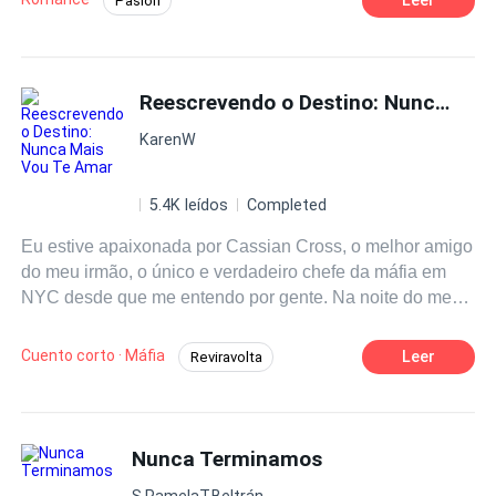
Pasión
POV en tercera persona
CEO
Dominante
Desafío a las Expectativas
Reescrevendo o Destino: Nunca Mais Vou Te Amar
KarenW
5.4K leídos
Completed
Eu estive apaixonada por Cassian Cross, o melhor amigo
do meu irmão, o único e verdadeiro chefe da máfia em
NYC desde que me entendo por gente. Na noite do meu
vigésimo aniversário, meu irmão prometeu uma surpresa.
Eu só não esperava que Cassian estava completamente
Cuento corto · Máfia
Leer
Reviravolta
bêbado... e totalmente beijável. Uma noite impulsiva. Um
Dramático e exagerado
menininho. Cassian concordou em se casar comigo
depois que eu dei à luz. Mas no dia em que Leo nasceu,
Romance doloroso
Primeiro amor
Cassian não disse uma palavra. Simplesmente fez as
Nunca Terminamos
Frio(a) / Insensível
Hipócrita
Traição
malas e desapareceu para a França por quase cinco
Vingança
Reconquistar a Esposa
S.PamelaT.Beltrán