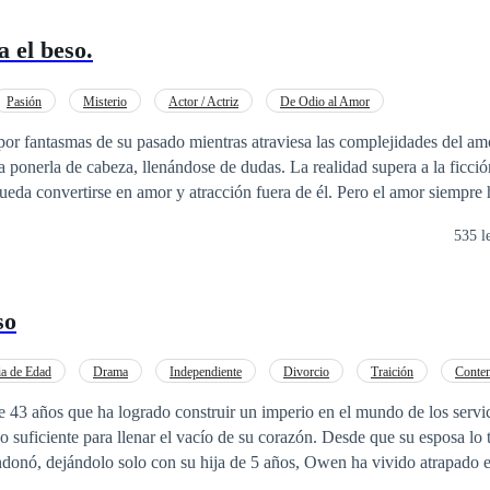
 el beso.
Pasión
Misterio
Actor / Actriz
De Odio al Amor
por fantasmas de su pasado mientras atraviesa las complejidades del a
 ponerla de cabeza, llenándose de dudas. La realidad supera a la ficció
tirse en amor y atracción fuera de él. Pero el amor siempre ha sido un juego
535 l
so
ia de Edad
Drama
Independiente
Divorcio
Traición
Conte
o
3 años que ha logrado construir un imperio en el mundo de los servici
do suficiente para llenar el vacío de su corazón. Desde que su esposa lo
andonó, dejándolo solo con su hija de 5 años, Owen ha vivido atrapado
Incapaz de abrirse nuevamente al amor, intenta ahogar su tristeza con r