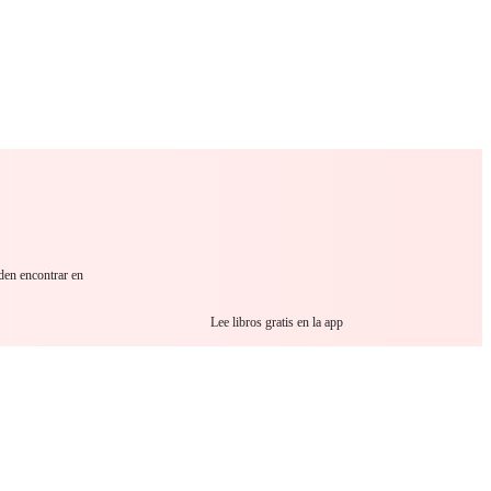
 Romance
Sci-Fi
Guerra
Otros
den encontrar en
Lee libros gratis en la app