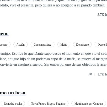
do, vive el presente, pero quiera o no apegado a su pasado también. Sus pasados son
tes, pero llegado el momento ese va a ser el desencadenante del comie
3.7K l
rá todo. Llegado el momento se darán cuenta que, esas diferencias, no
neno
oscuro
Acción
Contemporánea
Mafia
Dominante
Deseo d
l Amor
Relación Retorcida
 vio el cadáver de su padre
lace, antiguo hijo de un poderoso capo de la mafia, se mueve al margen
onvierte en asesino a sueldo. Sin embargo, uno de sus objetivos le ace
as noches. Y esta vez no puede escapar de Nero. Esta vez, Dante se promete a sí
10
1.7K l
afia que se ha apoderado de su mente. Cuando los secretos se revelan y los
sado parecen repetirse, Dante se ve obligado a trabajar con el hombre a
 camino más allá de la muerte y la deshonra. Sus personalidades chocan e
omo un beso
. Dante está fascinado por el escurridizo capo de la mafia, pero no debe
¿O no?
Identidad oculta
Novia/Futuro Esposo Fugitivo
Matrimonio por Contrato