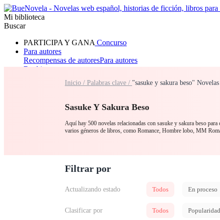
Mi biblioteca
Buscar
PARTICIPA Y GANA
Concurso
Para autores
Recompensas de autores
Para autores
Ranking
Navegar
Inicio /
Palabras clave /
"sasuke y sakura beso" Novelas
Novelas
Cuentos Cortos
Todos
Romance
Hombre lobo
Mafia
Sistema
Fantasía
Urbano
LG
Sasuke Y Sakura Beso
Aquí hay 500 novelas relacionadas con sasuke y sakura beso para qu
varios géneros de libros, como Romance, Hombre lobo, MM Roman
Filtrar por
Actualizando estado
Todos
En proceso
Clasificar por
Todos
Popularida