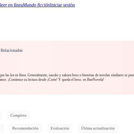
Mundo ficción
Iniciar sesión
 Relacionadas
BTQ+
YA/TEEN
Paranormal
Misterio/Thriller
Oriental
Juegos
Historia
MM
e las lea en línea. Generalmente, sasuke y sakura beso o historias de novelas similares se pue
ce. ¡Comience su lectura desde ¡Corte! Y queda el beso. en BueNovela!
Completo
d
Recomendación
Evaluación
Última actualización