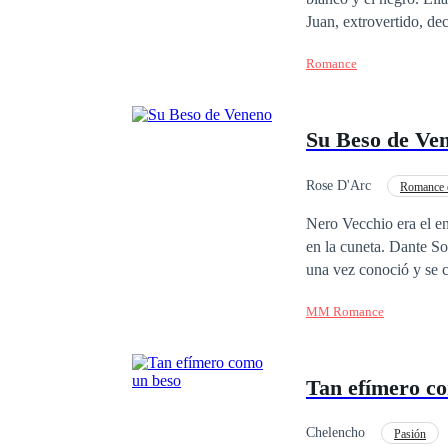
Juan, extrovertido, decidi
completamente diferen
Romance
relación que lo cambia
detalles.
Su Beso de Ve
Rose D'Arc
Romance 
MxM
De Odio a
Nero Vecchio era el enemigo. Eso fue lo que Dante supo desde el momento en que
en la cuneta. Dante So
una vez conoció y se c
el que tiene pesadillas todas l
MM Romance
mismo que matará al capo de la m
acontecimientos del pa
odiar para labrarse un
Tan efímero c
atracción es magnética
es el enemigo.... 
Chelencho
Pasión