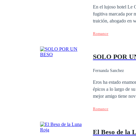
En el lujoso hotel Le 
fugitiva marcada por m
traición, ahogado en w
chispa de desafío los
Romance
para no rendirse al ab
peligro, pasión y espe
SOLO POR U
Fernanda Sanchez
Eros ha estado enamorada toda la vid
épicos a lo largo de su vida... Sin embargo no todo sale bien en el amor, una noch
mejor amigo tiene novia, besa por accidente a Jay, un chico amante del Rock y con un sueño, TRIUNFAR,
todo esto ocasionará u
Romance
una manera de triunfar
El Beso de la 