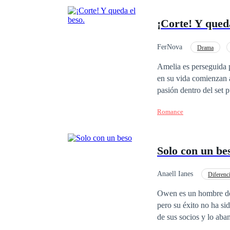
¡Corte! Y queda
FerNova
Drama
Amelia es perseguida 
en su vida comienzan a
pasión dentro del set pueda conver
de azar, ¿no?
Romance
Solo con un be
Anaell Ianes
Diferenc
CEO
Despiadad
Owen es un hombre de 4
pero su éxito no ha si
de sus socios y lo ab
desconfianza y dolor. 