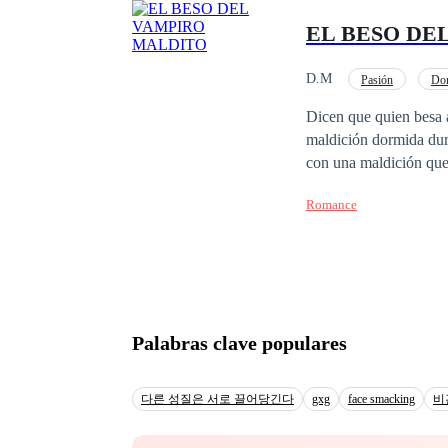
sobrevivir. Pero pron
EL BESO DE
D.M
Pasión
Do
Dicen que quien besa 
maldición dormida durante siglos. Lucian lleva trescientos años condena
con una maldición que
Misteriosa, rebelde y 
Romance
oscuro despierta en su
medida que ambos se ad
accidente, sino parte de una prof
condenará para siempre? Un romance imposible. Una maldición eterna. Un beso que podría
mundo… o salvarlo.
Palabras clave populares
다른 성질은 서로 끌어당긴다
gxg
face smacking
비