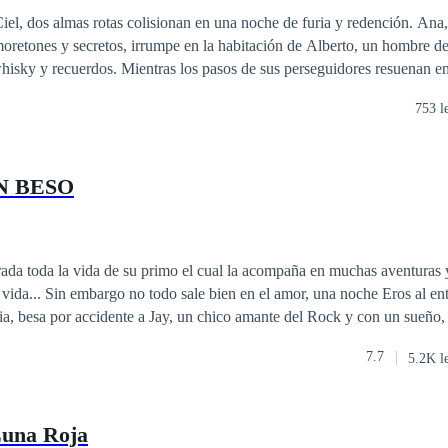
Ciel, dos almas rotas colisionan en una noche de furia y redención. Ana
oretones y secretos, irrumpe en la habitación de Alberto, un hombre de
hisky y recuerdos. Mientras los pasos de sus perseguidores resuenan en 
 une: ella, huyendo de un pasado que amenaza con consumirla; él, busc
753 l
ismo. Entre promesas rotas y botellas vacías, su encuentro desata una da
ranza, donde salvarse mutuamente podría ser su última oportunidad de 
N BESO
a de su primo el cual la acompaña en muchas aventuras y momentos
e Eros al enterarse que su
na serie de eventos en la vida de estos personajes, ¿Podrán lograr sus m
7.7
5.2K l
 sin perder algo en el proceso? ¿Eros será correspondida?.
Luna Roja