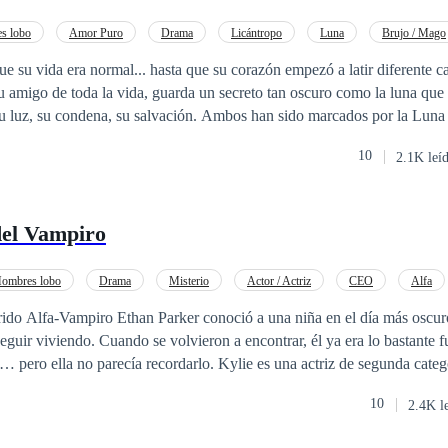
s lobo
Amor Puro
Drama
Licántropo
Luna
Brujo / Mago
Amor Secreto
Primer Amor
e su vida era normal... hasta que su corazón empezó a latir diferente c
u amigo de toda la vida, guarda un secreto tan oscuro como la luna que l
su luz, su condena, su salvación. Ambos han sido marcados por la Luna
den, pero que arde con cada mirada. En un mundo donde lo prohibido p
10
2.1K leí
os no es solo peligroso... es inevitable. Pero cuanto más se acercan, más
. Y una vez que el deseo despierta la maldición, ya no hay forma de vol
cio del fin.
del Vampiro
ombres lobo
Drama
Misterio
Actor / Actriz
CEO
Alfa
rido Alfa-Vampiro Ethan Parker conoció a una niña en el día más oscuro
seguir viviendo. Cuando se volvieron a encontrar, él ya era lo bastante f
a… pero ella no parecía recordarlo. Kylie es una actriz de segunda cate
e su madre, ser echada de casa por su padre y ser traicionada y rechaza
10
2.4K l
años, aprendió que solo podría sobrevivir si se hacía más fuerte. Cuan
n extraño aparece y le propone matrimonio. Sin otra opción, Kylie acep