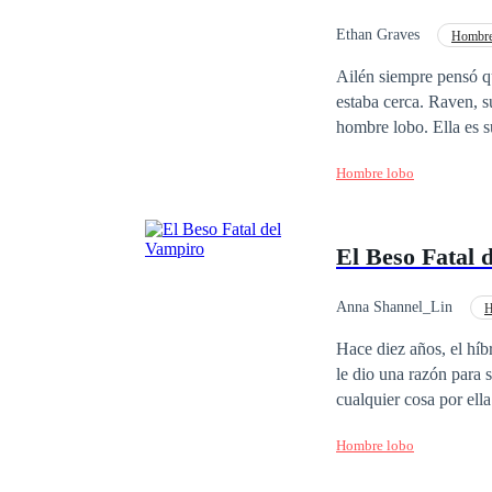
Ethan Graves
Hombre
Amor Prohibido
Ailén siempre pensó qu
estaba cerca. Raven, s
hombre lobo. Ella es 
un lazo que no entien
Hombre lobo
todo, el amor entre ell
verdad de sus destinos
Amarse puede ser el ini
El Beso Fatal 
Anna Shannel_Lin
H
Hace diez años, el híb
le dio una razón para 
cualquier cosa por ell
presenciar la muerte d
Hombre lobo
que amó durante cinco 
a caer en desgracia, u