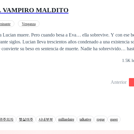
to descubre que su misterioso esposo oculta muchos secretos…
L VAMPIRO MALDITO
minante
Venganza
a Lucian muere. Pero cuando besa a Eva… ella sobrevive. Y con ese be
do a una existencia solitaria, cargando
 convierte su beso en sentencia de muerte. Nadie ha sobrevivido… has
demasiado humana, ella no solo resiste su toque, sino que comienza a c
1.5K l
 interior, algo antiguo… algo que la conecta peligrosamente con el pasa
entran en los secretos de la maldición, descubrirán que el amor entre e
ecía escrita con sangre, traición y deseo. ¿Podrá su conexión salvarlos o los
Anterior
 destruir el
관주의자
햇살여주
사내부부
milliardaire
talkative
rogue
queer