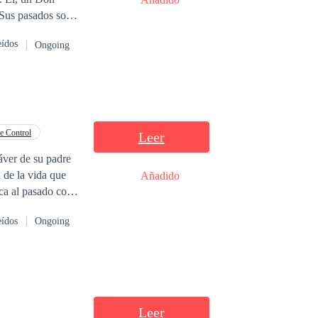
nzo de una
eídos
Ongoing
 son más que
e Control
Leer
 de la vida que
Añadido
rca al pasado con
eídos
Ongoing
l que intenta
ntre sí, pero la
ría estarlo. Nero
Leer