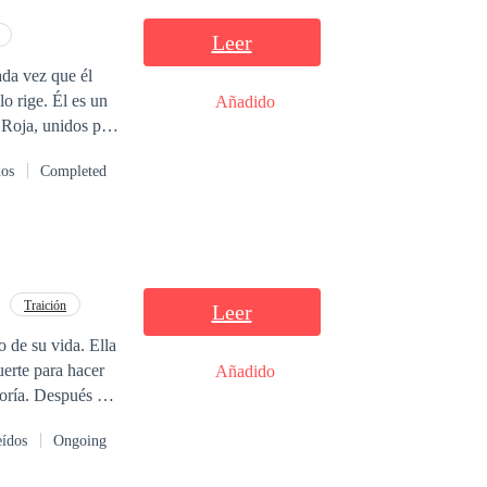
Leer
ada vez que él
o rige. Él es un
Añadido
 Roja, unidos por
uede destruirlo
dos
Completed
 se desata la
ver atrás.
Traición
Leer
 de su vida. Ella
uerte para hacer
Añadido
goría. Después de
da por el hombre
eídos
Ongoing
do su vida vuelve
ta para poder