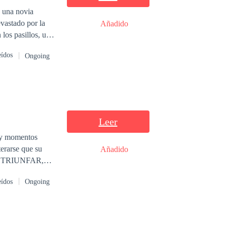
, una novia
vastado por la
Añadido
los pasillos, una
ando una razón
eídos
Ongoing
nza frenética de
redención.
Leer
Añadido
etas? ¿Existirá
eídos
Ongoing