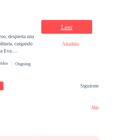
Leer
so, despierta una
Añadido
ta Eva.
ambiar. Algo
eídos
Ongoing
do de Lucian. A
llos no es un
Siguiente
Más