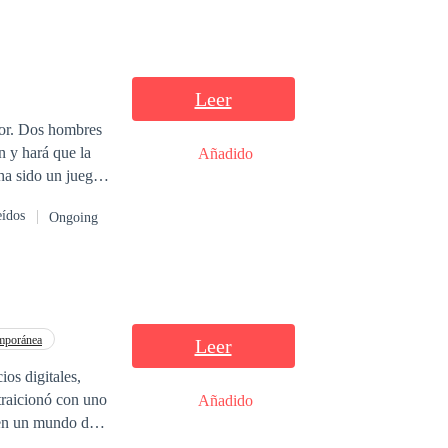
Leer
mor. Dos hombres
n y hará que la
Añadido
eídos
Ongoing
mporánea
Leer
os digitales,
 traicionó con uno
Añadido
 en un mundo de
elaciones fugaces