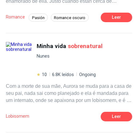
enamorado de ella. Justo cuando están cerca de
atravesar el cambio conocen a Jonh, quien reconoce a
Jess como su alma gemela.
Romance
Leer
Pasión
Romance oscuro
Vampiro
Híbrido
Alfa
Amor a Primera Vista
Minha vida
sobrenatural
Nunes
10
6.8K leídos
Ongoing
Com a morte de sua mãe, Aurora se muda para a casa de
seu pai, nada sai como planejado e ela é mandada para
um internato, onde se apaixona por um lobisomem, e é ai
que ela se vê em um mundo desconhecido e cai no meio
de uma grande batalha
sobrenatural
.
Lobisomem
Leer