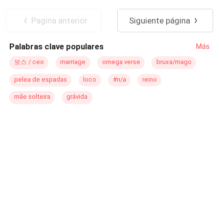
compañera. Pero un accidente, una borrachera y una
Identidad oculta
mordida cambiará la vida de ambos. Y será descubierto
Pagina anterior
Siguiente página
que ella lleva dibujado en su cuerpo...el destino del lobo.
Palabras clave populares
Más
보스 / ceo
marriage
omega verse
bruxa/mago
pelea de espadas
loco
#n/a
reino
mãe solteira
grávida