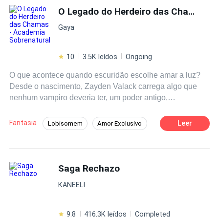
O Legado do Herdeiro das Chamas - Academia
Gaya
10
3.5K leídos
Ongoing
O que acontece quando escuridão escolhe amar a luz?
Desde o nascimento, Zayden Valack carrega algo que
nenhum vampiro deveria ter, um poder antigo,
indestrutível e indomável que o consome por dentro. Seu
coração é dividido em metade chamas incessantes, e
Fantasia
Leer
Lobisomem
Amor Exclusivo
metade escuridão insidiosa. Ele é o herdeiro
Intenso
Dragão
Bruxo/Bruxa
amaldiçoado de um reino erguido sobre sangue e
segredos. Na Academia Uperside, onde os sobrenaturais
Vampiro
Reviravolta
Superpoder
são moldados para governar, Zayden é temido, desejado
Saga Rechazo
Renascimento
e aclamado por todos. Mas nada disso é o abala. Só uma
KANEELI
coisa que o perturba; a presença de Neréia Renault, a
bruxa que cresceu ao seu lado e agora o desafia com
olhar silencioso, seu cheiro viciante e com cada
9.8
416.3K leídos
Completed