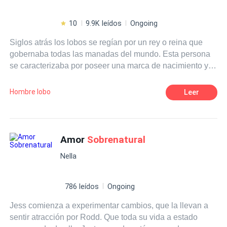
10
9.9K leídos
Ongoing
Siglos atrás los lobos se regían por un rey o reina que
gobernaba todas las manadas del mundo. Esta persona
se caracterizaba por poseer una marca de nacimiento y
habilidades que la distinguía del resto, este puesto de
gobernante no era elegido ni por fuerza ni por herencia
Hombre lobo
Leer
como cada manada; sino por elección de la Luna. Kale el
Alfa de la manada Black Moon llevaba siglos buscando a
su mate sin éxito alguno, su manada es la más fuerte,
pero le falta el amor de su mate, su pareja destinada. La
Amor
Sobrenatural
manada del hielo, que gobernaba todas las demás y
Nella
estaba oculta entre las sombras, después de quinientos
años desde que murió su último gobernante espera
impacientemente dispersa entre todas la manadas,
786 leídos
Ongoing
esperando a su monarca, y con una guerra
Jess comienza a experimentar cambios, que la llevan a
aproximándose por parte de rey de los vampiros. No es la
sentir atracción por Rodd. Que toda su vida a estado
única que espera al Rey del hielo.