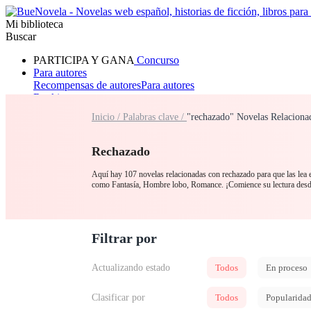
Mi biblioteca
Buscar
PARTICIPA Y GANA
Concurso
Para autores
Recompensas de autores
Para autores
Ranking
Navegar
Inicio /
Palabras clave /
"rechazado" Novelas Relaciona
Novelas
Cuentos Cortos
Todos
Romance
Hombre lobo
Mafia
Sistema
Fantasía
Urbano
LG
Rechazado
Aquí hay 107 novelas relacionadas con rechazado para que las lea e
como Fantasía, Hombre lobo, Romance. ¡Comience su lectura des
Filtrar por
Actualizando estado
Todos
En proceso
Clasificar por
Todos
Popularida