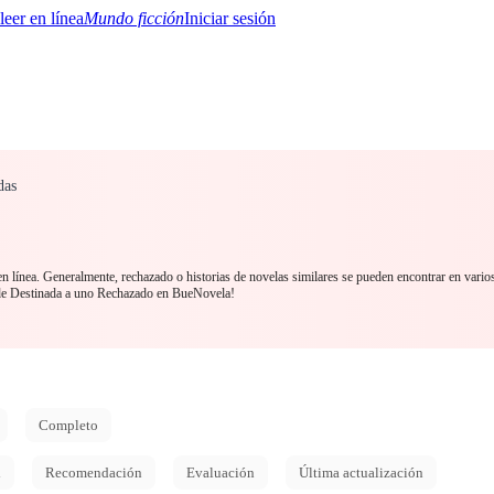
Mundo ficción
Iniciar sesión
das
BTQ+
YA/TEEN
Paranormal
Misterio/Thriller
Oriental
Juegos
Historia
MM
n línea. Generalmente, rechazado o historias de novelas similares se pueden encontrar en varios
de Destinada a uno Rechazado en BueNovela!
Completo
d
Recomendación
Evaluación
Última actualización