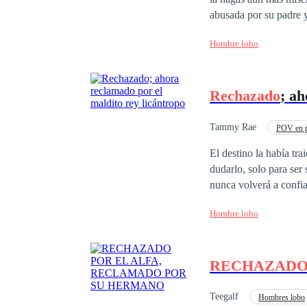
abusada por su padre 
bendecida. Cuando Na
Hombre lobo
odie a Natasha. Esta v
despiadado y feroz de
dudaría en destruir a
Rechazado
; ah
forma de una dama abus
su compañero muerto.
Tammy Rae
POV en p
Rechazo
Segunda
El destino la había tr
dudarlo, solo para ser se
nunca volverá a confia
más alta, su mundo se desmorona una vez más. Él 
Hombre lobo
e intocable. La profecía 
en lugar de rechazar a
despiadado se siente como otra clase de prisión. 
RECHAZAD
entre el miedo y el de
podría amarla y destru
Teegalf
Hombres lobo