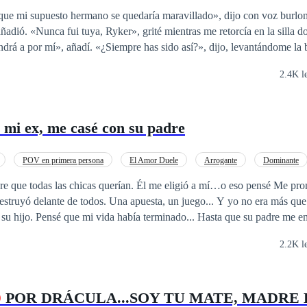
e que mi supuesto hermano se quedaría maravillado», dijo con voz burlon
n la silla donde tenía los
has sido así?», dijo, levantándome la barbilla con el
mirarle a los ojos por un momento. «Me temo que esta vez no podrá en
2.4K l
chazada, huye a la ciudad, donde llama la atención de Kian Blake, un A
stro de su pareja. A medida que su amor por Kian florece, su poder, lar
 mi ex, me casé con su padre
n secreto oculto que basta para convertirla en el centro de atención. A 
u existencia, se desata una guerra entre el hermano que la rechazó y el 
 que está dispuesto a luchar por ella y otro que está dispuesto a tomarla
POV en primera persona
El Amor Duele
Arrogante
Dominante
na omega débil, ahora es el premio en una batalla entre dos alfas. La vi
Amor Prohibido
Rechazo
as querían. Él me eligió a mí…o eso pensé Me prometió para
scubre que el hermano en quien confiaba no era precisamente sincero con ella.
ar en quien la rechazó abiertamente o en quien la atrajo hacia sí mientr
su padre me encontró. El frío,
rozarla... Ninguno está dispuesto a dejarla marchar...
día rechazar. Sin amor ni sentimientos, sino
2.2K l
amor te arruinó una vez... ¿Te arriesgarías de nuevo?
O
POR DRÁCULA...SOY TU MATE, MADRE LUNA M