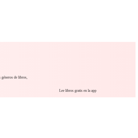
 Romance
Sci-Fi
Guerra
Otros
 géneros de libros,
Lee libros gratis en la app