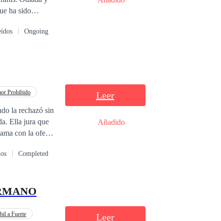
ue ha sido
gaña y hace que
eídos
Ongoing
e es el Alfa
una vez y no
Compañero en la
y solo amaría a
or Prohibido
Leer
ndo la rechazó sin
 que
Añadido
lama con la oferta
dos
Completed
o,
o su amor
ERMANO
o hombre que
il a Fuerte
Leer