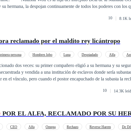
y su hermana, la despojan continuamente de todos los poderes con los q
tasha consigue al Alfa como su Compañero, su hermana, Alyssa, lo en
10
8.1K l
ez, Natasha no lo soportará más y decidió contraatacar. *** Dante Steel
 la Manada Cedro Negro. Su compañero fue asesinado por un vampiro 
 cualquiera que se metiera con él. Cuando Dante conoce a un segundo 
ora reclamado por el maldito rey licántropo
ada y torturada por su familia y su manada, la rescata, pero la odiaba 
rimera persona
Hombres lobo
Luna
Despiadado
Alfa
Am
 Oportunidad
aicionado dos veces: su primer compañero eligió a su hermana y su segu
cuestrada y vendida a una institución de esclavos donde sería subastada. Ella jura
r en el vínculo, pero cuando el postor encapuchado de la subasta la rec
era Orion Beckham, el Rey Licántropo. Temido, maldecido
10
14.3K leí
dice que su compañero vendrá a él encadenado y será él quien la mate. Sin embarg
 Elara, la marca. La protege con una furia que aterroriza al mundo, per
Rodeada de enemigos, perseguida por la profecía y dividida
O
POR EL ALFA, RECLAMADO POR SU H
seo, Elara debe decidir: ¿Luchará contra el destino o se rendirá al únic
irla?
CEO
Alfa
Omega
Rechazo
Reverse Harem
De Déb