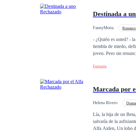
Destinada a u
FannyMotta
Romance
- ¿Quién es usted? - l
tiembla de miedo, definitivamente es él, es e
joven. Pero sin renunciar a la carne se baja del carruaje y comienza a correr, mira hacia atrás y Occisor la sigue.
"No tengo otra opción"
Fantasía
corre delante de él. "No es una omega, las cicatrices deben ser de batallas que ha ganado, pero ese pelaje,
nunca lo había visto a
pensativo y sonríe, par
Marcada por e
Helena Rivero
Drama
Primer Amor
De 
Lía, la hija de un Bet
salvaría de la asfixian
Alfa Aiden, Un lobo de
manada, desgarrando s