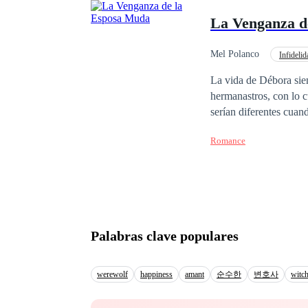
La Venganza d
Mel Polanco
Infidelid
Poder Femenino
La vida de Débora siem
hermanastros, con lo c
serían diferentes cua
a muerte y la conside
Romance
dolor que le provocaba 
pedía. Débora por mied
demostraba amor, cariñ
que eso jamás ocurriría
por orgullo Roger se l
vivir.
Palabras clave populares
werewolf
happiness
amant
순수한
변호사
witch