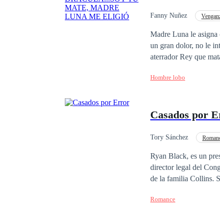
Fanny Nuñez
Vengan
Madre Luna le asigna 
un gran dolor, no le i
aterrador Rey que mata
puede matarlo, es tan
Hombre lobo
Casados por E
Tory Sánchez
Romanc
Chica buena
Amo
Ryan Black, es un pres
director legal del Con
de la familia Collins
amigo de su padre. Y t
Romance
complican el día que 
a su padre, la engaña 