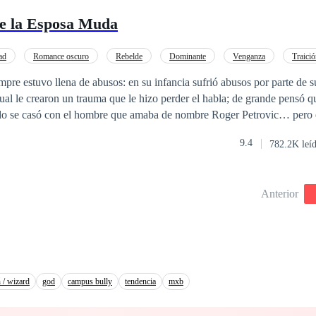
e la Esposa Muda
ad
Romance oscuro
Rebelde
Dominante
Venganza
Traici
Contemporánea
pre estuvo llena de abusos: en su infancia sufrió abusos por parte de s
ual le crearon un trauma que le hizo perder el habla; de grande pensó q
ndo se casó con el hombre que amaba de nombre Roger Petrovic… pero e
raba una molestia por ser una MUDA. Roger siempre fue distante y jamá
9.4
782.2K leí
al preferir a su novia de la infancia, a la cual hizo su amante y le entr
o a quedarse sola aguanto esa forma de vida por 3 años, porque pensó 
o y comprensión a su marido, este notaría su valor y dejaría a su aman
Anterior
, llegó a su límite y ahora deseaba el divorcio, para buscar su propia fe
o negara... pero ella no se rendirá porque descubrió un fuerte motivo por
 / wizard
god
campus bully
tendencia
mxb