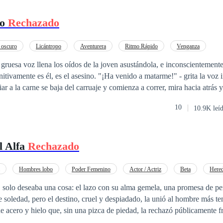
no
Rechazado
 oscuro
Licántropo
Aventurera
Ritmo Rápido
Venganza
a gruesa voz llena los oídos de la joven asustándola, e inconscientement
l asesino. "¡Ha venido a matarme!" - grita la voz interior de la
 - piensa y se gira, Occisor deja de correr inmediatamente y observa a
10
10.9K leí
sí. ¿Qué clase de lobo debe ser? ¿Qué significan esas manchas rojas?" -
a Occisor esa será una cacería interesante.
l Alfa
Rechazado
Hombres lobo
Poder Femenino
Actor / Actriz
Beta
Hered
Odio al Amor
Amor Prohibido
a, solo deseaba una cosa: el lazo con su alma gemela, una promesa de pe
te soledad, pero el destino, cruel y despiadado, la unió al hombre más te
 acero y hielo que, sin una pizca de piedad, la rechazó públicamente fr
u alma y la Marca en su piel. Destrozada y humillada, Lía huye al cor