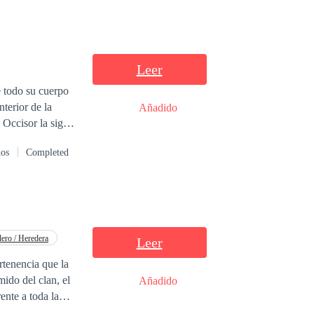
Leer
e todo su cuerpo
Añadido
l enorme loba que
dos
Completed
 Se pregunta
ero / Heredera
Leer
rtenencia que la
mido del clan, el
Añadido
ente a toda la
azón de un bosque