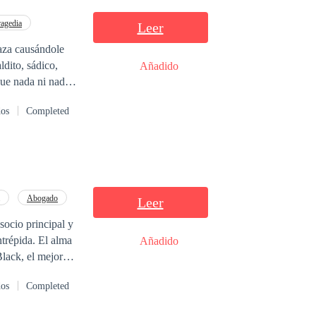
ragedia
Leer
aza causándole
dito, sádico,
Añadido
que nada ni nadie
dos
Completed
Abogado
Leer
socio principal y
ntrépida. El alma
Añadido
lack, el mejor
migo. Las cosas se
dos
Completed
ién ha desafiado
rse por error.