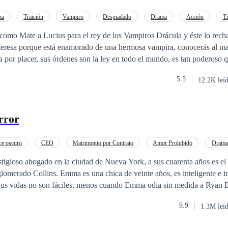
za
Traición
Vampiro
Despiadado
Drama
Acción
T
como Mate a Lucius para el rey de los Vampiros Drácula y éste lo rech
nteresa porque está enamorado de una hermosa vampira, conocerás al mal
 por placer, sus órdenes son la ley en todo el mundo, es tan poderoso 
 cruel que el mismísimo Omnipotente debe bajar a luchar con Él
5.5
12.2K leí
rror
e oscuro
CEO
Matrimonio por Contrato
Amor Prohibido
Drama
r dulce
Diferencia de Edad
tigioso abogado en la ciudad de Nueva York, a sus cuarenta años es el 
glomerado Collins. Emma es una chica de veinte años, es inteligente e i
. Sus vidas no son fáciles, menos cuando Emma odia sin medida a Ryan B
ras un castigo por sus acciones termina bajo la tutela de su odiado ene
9.9
1.3M leí
Ryan es
rechazado
por su novia y Emma descubre que su novio, por qu
con su mejor amiga. Una noche de copas, una noche loca los lleva a casa