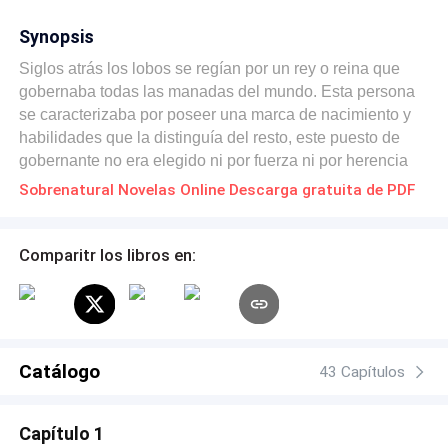
Synopsis
Siglos atrás los lobos se regían por un rey o reina que
gobernaba todas las manadas del mundo. Esta persona
se caracterizaba por poseer una marca de nacimiento y
habilidades que la distinguía del resto, este puesto de
gobernante no era elegido ni por fuerza ni por herencia
como cada manada; sino por elección de la Luna. Kale el
Sobrenatural Novelas Online Descarga gratuita de PDF
Alfa de la manada Black Moon llevaba siglos buscando a
su mate sin éxito alguno, su manada es la más fuerte,
pero le falta el amor de su mate, su pareja destinada. La
Comparitr los libros en:
manada del hielo, que gobernaba todas las demás y
estaba oculta entre las sombras, después de quinientos
años desde que murió su último gobernante espera
impacientemente dispersa entre todas la manadas,
esperando a su monarca, y con una guerra
Catálogo
43 Capítulos
aproximándose por parte de rey de los vampiros. No es la
única que espera al Rey del hielo.
Capítulo 1