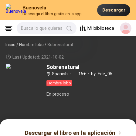
Buenovela
Descargar
Descarga el libro gratis en la app
Mi biblioteca
Busca lo que quieras
Inicio /
Hombre lobo
/
Sobrenatural
Last Updated: 2021-10-02
Sobrenatural
Spanish
·
16+
·
by: Ede_05
Hombre lobo
En proceso
Descargar el libro en la aplicación