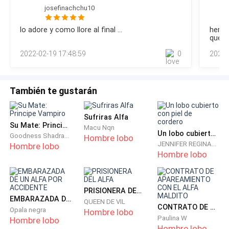
josefinachchu10
lo adore y como llore al final ...
hermo
queda
2022-02-19 17:48:59
0
2021-
También te gustarán
Sufriras Alfa
Su Mate: Principe Vampiro
Macu Nqn
Un lobo cubierto con piel de cordero
Goodness Shadrach
Hombre lobo
JENNIFER REGINALD
Hombre lobo
Hombre lobo
PRISIONERA DEL ALFA
EMBARAZADA DE UN ALFA POR ACCIDENTE
QUEEN DE VIL
CONTRATO DE APAREAMIENTO CON EL ALFA MALDITO
Opala negra
Hombre lobo
Paulina W
Hombre lobo
Hombre lobo