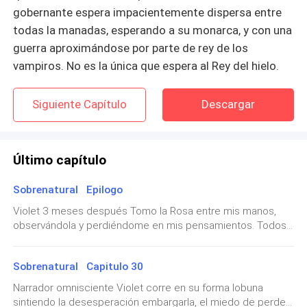
gobernante espera impacientemente dispersa entre
todas la manadas, esperando a su monarca, y con una
guerra aproximándose por parte de rey de los
vampiros. No es la única que espera al Rey del hielo.
Siguiente Capítulo
Descargar
Último capítulo
Sobrenatural Epilogo
Violet 3 meses después Tomo la Rosa entre mis manos,
observándola y perdiéndome en mis pensamientos. Todos
somos como las rosas, hermosas y maravillosas, pero con
el tiempo nuestro brillo va perdiendo potencia. La mayoría
Sobrenatural Capitulo 30
del tiempo parecía pasar con lentitud para mi, pero en
realidad habían pasado tres meses desde aquella batalla. 3
Narrador omnisciente Violet corre en su forma lobuna
Desplegar
meses desde la muerte de mi gran amor. La herida aún no
sintiendo la desesperación embargarla, el miedo de perder