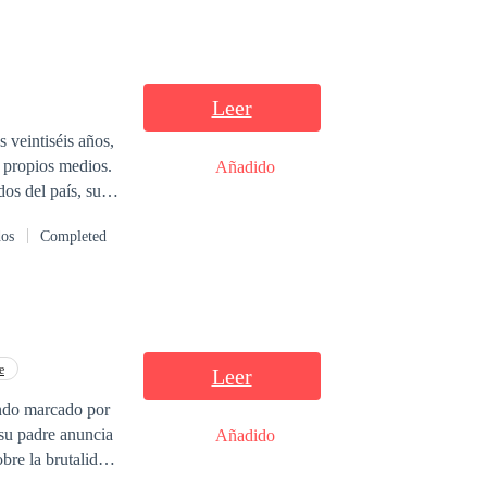
Leer
veintiséis años,
s propios medios.
Añadido
os del país, su
para proteger su
dos
Completed
 que la persigue
enamorarse. No
o tiene todo:
las personas
su oficina
 estrictamente
e
Leer
e cualquiera de
undo marcado por
y sentimientos
 su padre anuncia
Añadido
omperse. Pero
bre la brutalidad
el pasado amenaza
Con el miedo