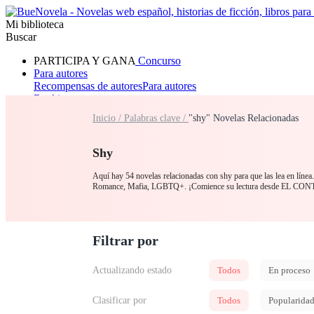
Mi biblioteca
Buscar
PARTICIPA Y GANA
Concurso
Para autores
Recompensas de autores
Para autores
Ranking
Navegar
Inicio /
Palabras clave /
"shy" Novelas Relacionadas
Novelas
Cuentos Cortos
Todos
Romance
Hombre lobo
Mafia
Sistema
Fantasía
Urbano
LG
Shy
Aquí hay 54 novelas relacionadas con shy para que las lea en línea
Romance, Mafia, LGBTQ+. ¡Comience su lectura desde EL C
Filtrar por
Actualizando estado
Todos
En proceso
Clasificar por
Todos
Popularida