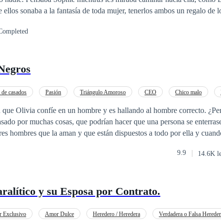
ellos sonaba a la fantasía de toda mujer, tenerlos ambos un regalo de lo
l control, la hacía cruzas limites que jamás pensó cruzar. Angelo era m
Completed
rte de arriba del traje de baño. Andreus la
ra, eres nuestra Sophie. —Lo soy… Dijo con la voz
ahí entre las sabanas de satén, se abandonaba a sus dos griegos.
Negros
de casados
Pasión
Triángulo Amoroso
CEO
Chico malo
V en primera persona
Poder Femenino
que Olivia confíe en un hombre y es hallando al hombre correcto. ¿Per
sado por muchas cosas, que podrían hacer que una persona se enterrase
a tres hombres que la aman y que están dispuestos a todo por ella y cuan
den que deben aceptar el compartirla porque ninguno de ellos está disp
9.9
14.6K l
 los cuatro le importa lo que otros piensen sobre su no tradicional famil
tá bien.
ralítico y su Esposa por Contrato.
 Exclusivo
Amor Dulce
Heredero / Heredera
Verdadera o Falsa Hereder