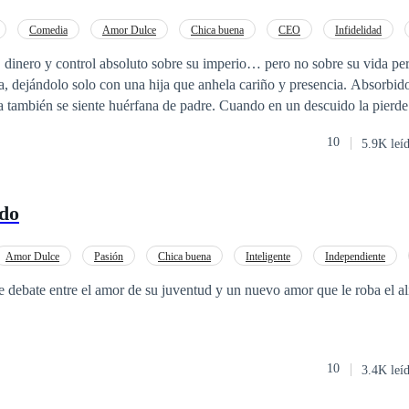
Comedia
Amor Dulce
Chica buena
CEO
Infidelidad
r, dinero y control absoluto sobre su imperio… pero no sobre su vida pe
a, dejándolo solo con una hija que anhela cariño y presencia. Absorbido 
a también se siente huérfana de padre. Cuando en un descuido la pierde
e necesita ayuda. Una niñera aparece en su camino, sin imaginar que, 
10
5.9K leí
ará para despertar sentimientos dormidos y enseñarle lo que significa ama
ido
Amor Dulce
Pasión
Chica buena
Inteligente
Independiente
 debate entre el amor de su juventud y un nuevo amor que le roba el al
10
3.4K leí