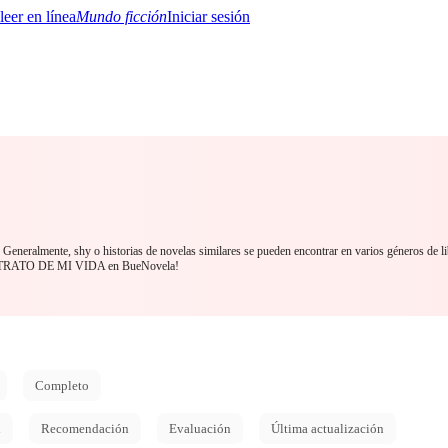
Mundo ficción
Iniciar sesión
BTQ+
YA/TEEN
Paranormal
Misterio/Thriller
Oriental
Juegos
Historia
MM
. Generalmente, shy o historias de novelas similares se pueden encontrar en varios géneros de l
ONTRATO DE MI VIDA en BueNovela!
Completo
d
Recomendación
Evaluación
Última actualización