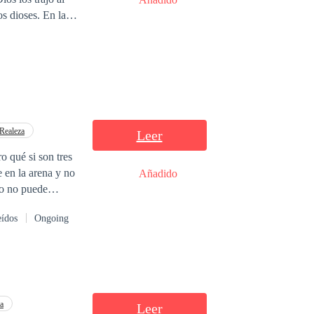
s dioses. En la
ás tierno y
Realeza
Leer
o qué si son tres
 en la arena y no
Añadido
do no puede
uesto a renunciar
eídos
Ongoing
ia. Mientras
a
Leer