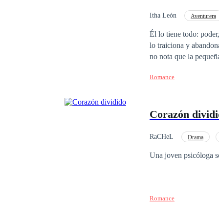
Itha León
Aventurera
Amor a Primera Vista
Él lo tiene todo: pode
lo traiciona y abandon
no nota que la pequeñ
minutos, comprende qu
Romance
cuidar a la niña, lleg
Corazón divid
RaCHeL
Drama
Triángulo Amoroso
Una joven psicóloga se
Romance