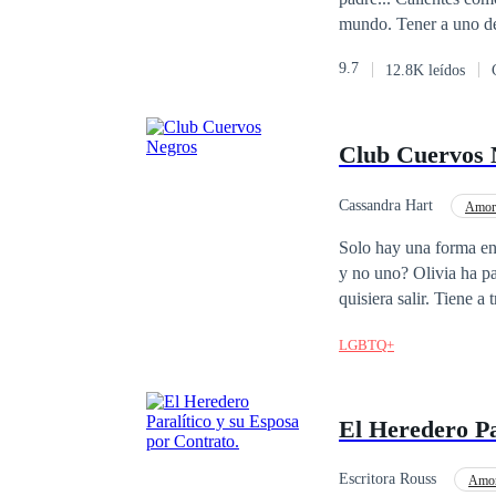
mundo. Tener a uno de 
cama Andreus llevaba e
9.7
12.8K leídos
delicado, no por ello menos intenso. Siendo atrevida se quitó la pa
tomó en brazos y la llevó dentro de la casa. —Nuest
entrecortada mientras 
Club Cuervos 
Cassandra Hart
Amor 
Independiente
PO
Solo hay una forma en 
y no uno? Olivia ha pa
quisiera salir. Tiene 
escoger, ellos compren
LGBTQ+
a Olivia. A ninguno de
funcione para ellos, es
El Heredero Pa
Escritora Rouss
Amor