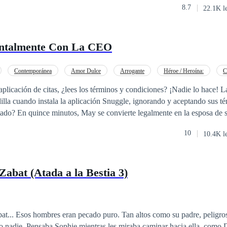
estruir todo lo que han comenzado a construir. Cuando la verdad finalmen
8.7
22.1K l
, se ve obligada a enfrentar la realidad de un matrimonio con un hombr
 el amor es suficiente para enfrentar las consecuencias. Porque algunos 
umbrante belleza
... Pero el contrato de sus vidas será firmado con el corazón.
 sin aliento. Pero en esos ojos ambarinos, llenos de un odio despiadado,
entalmente Con La CEO
r ilusión de felicidad se ha desvanecido bajo la implacable intensidad 
oscuridad de su destino. Su viaje la llevará a enfrentarse a sus miedos 
Contemporánea
Amor Dulce
Arrogante
Héroe / Heroína:
C
 significado del amor en un mundo lleno de traición y peligro.
ación de citas, ¿lees los términos y condiciones? ¡Nadie lo hace! La vida de May se
illa cuando instala la aplicación Snuggle, ignorando y aceptando sus t
tado? En quince minutos, May se convierte legalmente en la esposa de su
10
10.4K l
abat (Atada a la Bestia 3)
t... Esos hombres eran pecado puro. Tan altos como su padre, peligr
o nadie. Pensaba Sophie mientras les miraba caminar hacia ella, como Di