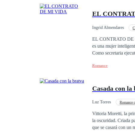
EL CONTRAT
Ingrid Almendares
C
Protagonista femenina fu
EL CONTRATO DE MI VI
es una mujer inteligen
Como secretaria ejecu
vida gira alrededor del
Romance
corazón. Porque Auror
cada día, obligándola 
importa cuán fuerte se
Casada con la 
dinero, poder y una r
hagan exactamente lo q
terminaría convirtiénd
Luz Torres
Romance o
profesional cambia cu
Amor Dulce
Arr
Vittoria Moretti, la p
los dos desearía. Entre
la oscuridad. Criada p
imposibles de ignorar,
que se casará con un m
mientras Maxwell inten
de ellos, Vittoria que