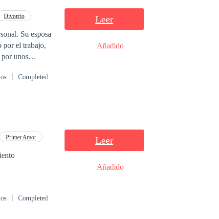
Divorcio
Leer
rsonal. Su esposa
por el trabajo,
Añadido
 por unos
más allá de
dos
Completed
r de verdad.
Primer Amor
Leer
iento
Añadido
dos
Completed