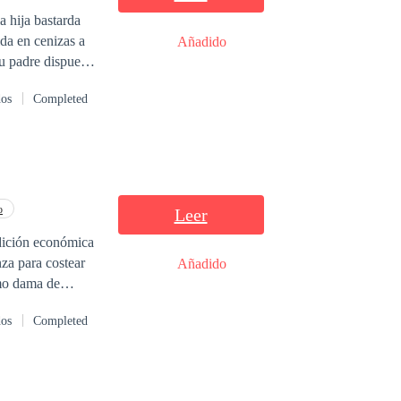
da en cenizas a
Añadido
dos
Completed
nsó, soltando un
on una sed de
o
Leer
la será su arma;
ndición económica
za para costear
Añadido
omo dama de
ero. Sin embargo,
dos
Completed
 su jefe y el