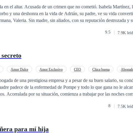
o
Amor Prohibido
Amor Secreto
orbo y una deshonra en la vida de Adrián, su padre, ve su vida converti
u reputación destrozada y su padre dispuesto
poder, Isabela está al borde de un peligroso abismo. «"Sé que ustedes tienen algo
9.5
7.9K leí
 pasó a mi madre. Y yo voy a descubrirlo. Aunque me cueste todo"», pe
er más de lo que mostraban esas primeras hojas. Detrás de ella, en silencio,
o notó. Pero él sí. Y por primera vez esa noche, no supo
 secreto
 cuando Isabela siente que está a punto de
briel Montenegro: frío como el mármol, enigmático como la noche, y c
n la suya. Él le ofrece un salvavidas envenenado: un matrimonio
Amor Dulce
Amor Exclusivo
CEO
Chica buena
Abogad
jetivo: destruir desde dentro a la familia que los traicionó a ambos. El
Malentendido
Amor Secreto
bogada de una prestigiosa empresa y a pesar de su buen salario, su co
s y heridas abiertas, Isabela deberá
madre padece de la enfermedad de Pompe y todo lo que gana no le alcan
 puede salvarla… O condenarla. ¿Podrá confiar en Gabriel, el lobo que la
tos. Acorralada por su situación, comienza a trabajar por las noches c
 corazón y su plan de venganza estallen en mil pedazos?
octurno, teniendo que entregar su virginidad a un desconocido por din
8
7.5K leí
e desconocido al que se entrega noche tras noche es Erick Montenegro,
 silencio, todo su mundo se desmorona.
ñera para mí hija