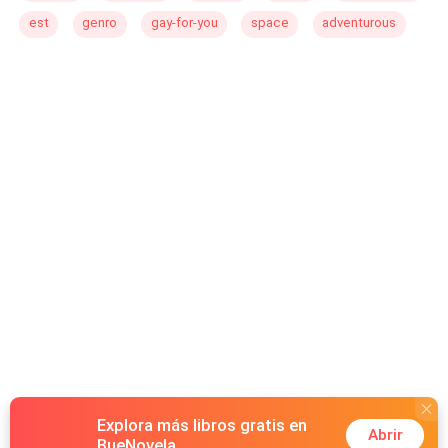
est
genro
gay-for-you
space
adventurous
Explora más libros gratis en
Abrir
BueNovela