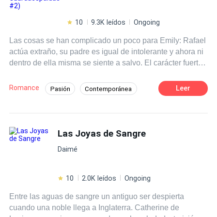
10
9.3K leídos
Ongoing
Las cosas se han complicado un poco para Emily: Rafael
actúa extraño, su padre es igual de intolerante y ahora ni
dentro de ella misma se siente a salvo. El carácter fuerte
de la chica rica parece ir desvaneciéndose, pero a la vez,
la rebeldía aumenta vertiginosamente, deparando un
Romance
Leer
Pasión
Contemporánea
futuro incierto que puede convertirse en catastrófico. Este
Desafío a las Expectativas
Chico malo
libro es una secuela. Leer previamente "El Joven
Guardaespaldas".
De Odio al Amor
Poder Femenino
Las Joyas de Sangre
Rebelde
Independiente
Malentendido
Daimé
10
2.0K leídos
Ongoing
Entre las aguas de sangre un antiguo ser despierta
cuando una noble llega a Inglaterra. Catherine de