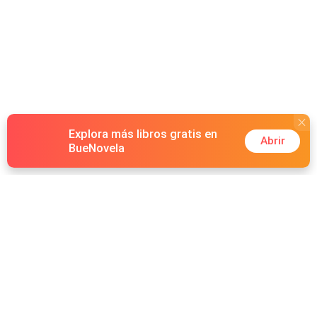
Explora más libros gratis en
Abrir
BueNovela
Hot Genres
Romance
Recursos
Hombre lobo