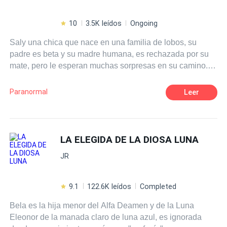
10
3.5K leídos
Ongoing
Saly una chica que nace en una familia de lobos, su
padre es beta y su madre humana, es rechazada por su
mate, pero le esperan muchas sorpresas en su camino.
Su vida tendrá un giro completo al conocer a su segunda
oportunidad. ¿ planes tendrá la gran diosa para esta
Paranormal
Leer
joven?
LA ELEGIDA DE LA DIOSA LUNA
JR
9.1
122.6K leídos
Completed
Bela es la hija menor del Alfa Deamen y de la Luna
Eleonor de la manada claro de luna azul, es ignorada