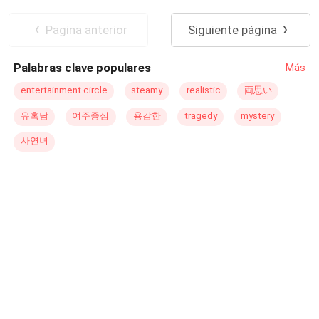
mas que no sea el amor de su vida. Mandy tendrá que
enfrentarse a si misma, a las jugadas de su mente, a lo
Pagina anterior
Siguiente página
que había creído toda su vida y solo para confirmar que la
tercera es la vencida.
Palabras clave populares
Más
entertainment circle
steamy
realistic
両思い
유혹남
여주중심
용감한
tragedy
mystery
사연녀