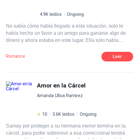
4.9K leídos
Ongoing
No sabía cómo había llegado a esta situación, solo le
había hecho un favor a un amigo para ganarse algo de
dinero y ahora estaba en este lugar. Ella solo había
llevado unos papeles a una empresa y terminó siendo
llevada por la policía. Él, un hombre de la ley que ayuda
Romance
Leer
a los ciudadanos a estar seguros, tenía que hacer algo
deshonesto para poder darle comodidad a su persona
más amada. Lo haría, con tal de mantener a esa persona
a su lado pero también evitando a otras que son
Amor en la Cárcel
malintencionadas. 2 personas que nunca se pensó que
Amanda Ulloa Ramirez
cruzarían sus caminos pero ahora necesitarán el uno del
otro para obtener aquello que desean... Puede que
incluso obtengan mucho más de lo que pudieron
10
3.6K leídos
Ongoing
imaginar. Ella, una persona joven con una vida por
Samay por proteger a su hermana menor termina en la
delante, vivaz, soñadora y algo introvertida en su forma
cárcel, para poder sobrevivir a esa correccional tendrá
de ser, siempre habría tratado de hacer ver que su vida