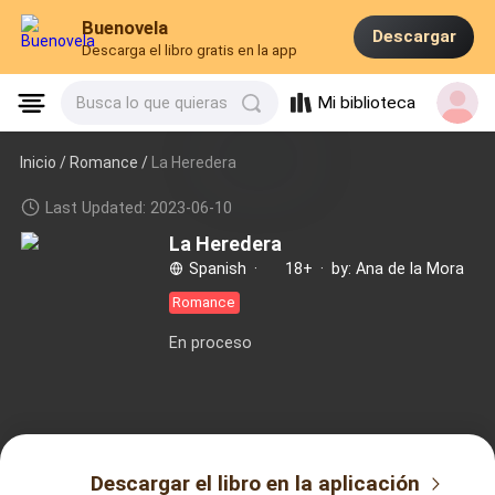
Buenovela
Descargar
Descarga el libro gratis en la app
Mi biblioteca
Busca lo que quieras
Inicio /
Romance
/
La Heredera
Last Updated: 2023-06-10
La Heredera
Spanish
·
18+
·
by: Ana de la Mora
Romance
En proceso
Descargar el libro en la aplicación