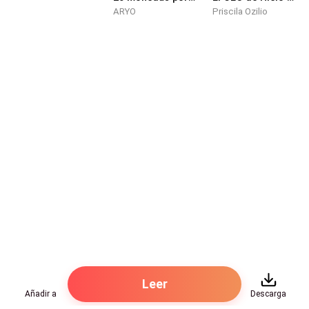
Helena le ayudaba con las finanzas, así que eran
ARYO
Priscila Ozilio
amigos, tenían una relación laboral y de repente
compartían cierto tipo de placeres, todo sin afectar la
amistad. Eran ese tipo de pareja de amigos que dan
un poco de envidia.
—¿Qué se te antoja para cenar? —Le preguntó Jason
desde la sala mientras ella terminaba de guardar la
ropa en los cajones.
—Pasta —le respondió en un grito y él sacó el teléfono
para buscar opciones cerca y ordenar.
—Listo, en veinte minutos llega.
Abrió F******k y comenzó a deslizar viendo las
Leer
noticias de sus amigos, luego abrió las notificaciones
Añadir a
Descarga
y vio una publicación en la que se le etiquetaba y era