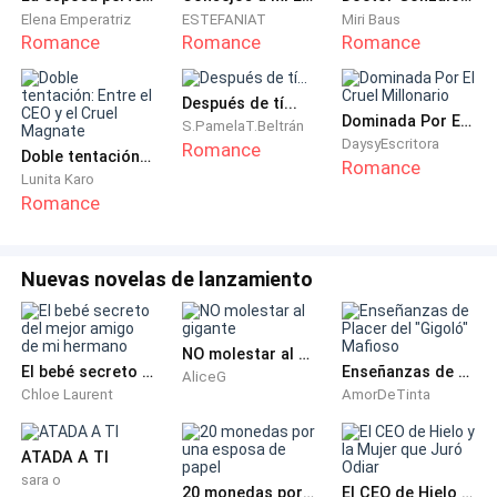
—Lo dudo, y francamente a estas alturas de mi vida
Elena Emperatriz
ESTEFANIAT
Miri Baus
Romance
Romance
Romance
ya no me interesa, tuve un padre extraordinario y no
me faltó nada con él.
Después de tí...
Dominada Por El Cruel Millonario
S.PamelaT.Beltrán
—Entiendo eso, si hoy apareciera mi padre biológico
DaysyEscritora
Romance
Doble tentación: Entre el CEO y el Cruel Magnate
creo que tampoco quisiera saber de él.
Romance
Lunita Karo
Romance
Ambos compartían esa experiencia de ser hijos del
corazón de sus padres. Jason por abandono de quien
lo engendró y Helena casi lo mismo, pero en
Nuevas novelas de lanzamiento
condiciones distintas.
NO molestar al gigante
Se quedaron platicando un rato y terminaron en el
El bebé secreto del mejor amigo de mi hermano
Enseñanzas de Placer del "Gigoló" Mafioso
AliceG
departamento de ella con mas café y Jason
Chloe Laurent
AmorDeTinta
ayudando a doblar ropa mientras se ponían al tanto
de los días que no se habían visto. Jason tenía un
ATADA A TI
pequeño restaurante de comida mediterránea y
sara o
20 monedas por una esposa de papel
El CEO de Hielo y la Mujer que Juró Odiar