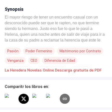
Synopsis
El mayor riesgo de tener un encuentro casual con un
desconocido puede ser que te rapten, no que termine
siendo tu hermano. Justo eso fue lo que le pasó a
Helena, quien una noche antes de salir de viaje para ir a
la casa de su padre a reclamar la herencia que este le
dejó tuvo la noche mas exquisita de su vida con un
Pasión
Poder Femenino
Matrimonio por Contrato
completo desconocido, quien resultó ser el mayor de sus
hermanos y también su mas grande tentación durante el
Venganza
CEO
Diferencia de Edad
año que deben permanecer bajo el mismo techo para
hacer cumplir una de las cláusulas del testamento de su
Independiente
Romance oscuro
Arrogante
La Heredera Novelas Online Descarga gratuita de PDF
padre. Un amor tan pasional como prohibido será la
causa de problemas y desacuerdos en una familia tan
compleja como la vida misma.
Comparitr los libros en: