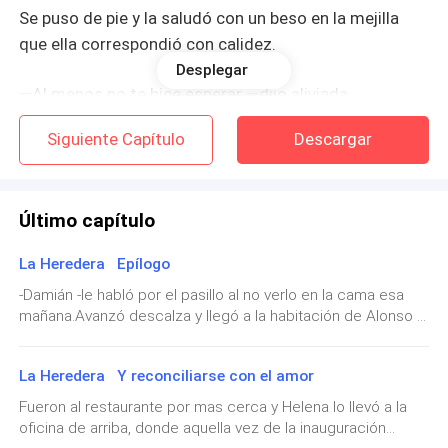
Se puso de pie y la saludó con un beso en la mejilla
que ella correspondió con calidez.
Desplegar
—Al menos no te hice esperar —dijo aliviada.
Siguiente Capítulo
Descargar
—Para nada.
Jason y Helena tenían una relación un poco diferente,
Último capítulo
amigos con beneficios y ambos eran muy maduros y
conscientes de lo que eso implicaba, un retraso de
La Heredera Epílogo
quince minutos no los haría discutir.
-Damián -le habló por el pasillo al no verlo en la cama esa
mañana.Avanzó descalza y llegó a la habitación de Alonso y
Helena iba a dar un sorbo a su café cuando el teléfono
tampoco lo encontró ahí. Bajó las escaleras y en la cocina
la interrumpió y vio un número desconocido, le hizo
escuchó una algarabía y fue a ver.-¿Han visto a Damián?-
una mueca a su amigo y respondió con cautela.
La Heredera Y reconciliarse con el amor
Salió, señora. Llevaba a Alonsito a montar y dijo que le
avisáramos que al medio día regresaban, que esté
Fueron al restaurante por mas cerca y Helena lo llevó a la
preparada para salir.-¡Vaya con el señor! -Dijo riendo -tengo
—¿Diga?
oficina de arriba, donde aquella vez de la inauguración
tiempo entonces para el desayuno.Se sentó con ellos en la