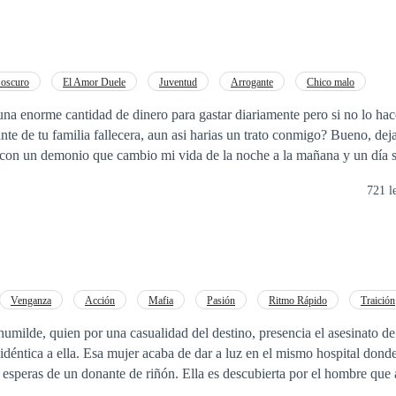
oscuro
El Amor Duele
Juventud
Arrogante
Chico malo
De Débil a Fuerte
Verdad Oculta
 una enorme cantidad de dinero para gastar diariamente pero si no lo hac
te de tu familia fallecera, aun asi harias un trato conmigo? Bueno, dej
 con un demonio que cambio mi vida de la noche a la mañana y un día su
rtal penalizacion... Y no fue tan malo como crei que seria ver fallecer 
721 l
mismo que yo o jamas habrias aceptado un trato semejante con un trampo
Venganza
Acción
Mafia
Pasión
Ritmo Rápido
Traición
milde, quien por una casualidad del destino, presencia el asesinato d
idéntica a ella. Esa mujer acaba de dar a luz en el mismo hospital dond
esperas de un donante de riñón. Ella es descubierta por el hombre que 