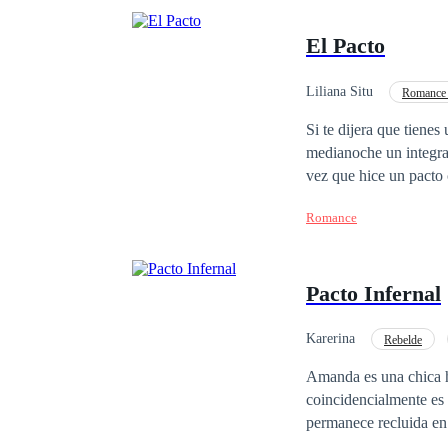
El Pacto
Liliana Situ
Romance 
Millonario Instantáneo
Si te dijera que tienes
medianoche un integran
vez que hice un pacto
consecuencias de la mo
Romance
familia. Tu harias lo 
Pacto Infernal
Karerina
Rebelde
Amanda es una chica hu
coincidencialmente es 
permanece recluida en 
a aquella mujer; para salvar a su madre y salvar su propia vida, ella accede a hacer un pacto con Pablo Ferrari