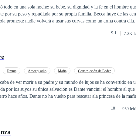
o
Relación en la Oficina
De Débil a Fuerte
ió todo en una sola noche: su bebé, su dignidad y la fe en el hombre qu
 por su peso y repudiada por su propia familia, Becca huye de las cen
promesa: nadie volverá a usar sus curvas como un arma contra ella. ​Pero el destin
or Beaumont. Un hombre tan letalmente atractivo como frío, dueño de
9.1
7.2K l
icia. Cuando sus mundos chocan, nace una propuesta peligrosa. Él finge
oder; ella necesita un aliado para destruir a quienes la pisotearon. ​Es un contrato
un pacto donde el deseo es el riesgo y la venganza es el precio. En est
re
cubrirá que la mirada de Connor esconde un secreto... y que el amor pu
Drama
Amor y odio
Mafia
Construcción de Poder
caba de ver morir a su padre y su mundo de lujos se ha convertido en 
nada por los suyos su única salvación es Dante vancini: el hombre al que
erró hace años. Dante no ha vuelto para rescatar ala princesa de la mafia
us cicatrices. pero en una ciudad que arde, ambos deberán elegir: destru
10
959 leí
obrevivir juntos en un pacto de sangre donde la pasión es tan letal como
anza