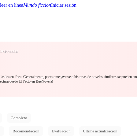
Mundo ficción
Iniciar sesión
lacionadas
BTQ+
YA/TEEN
Paranormal
Misterio/Thriller
Oriental
Juegos
Historia
MM
as lea en línea. Generalmente, pacto omegaverse o historias de novelas similares se pueden enc
lectura desde El Pacto en BueNovela!
Completo
d
Recomendación
Evaluación
Última actualización