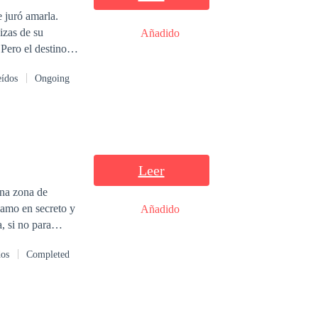
e juró amarla.
izas de su
Añadido
o
 un imperio que
eídos
Ongoing
 necesitar una
e juego de
ede ser la trampa
Leer
una zona de
 amo en secreto y
Añadido
, si no para
irse el uno al
dos
Completed
 las balas.