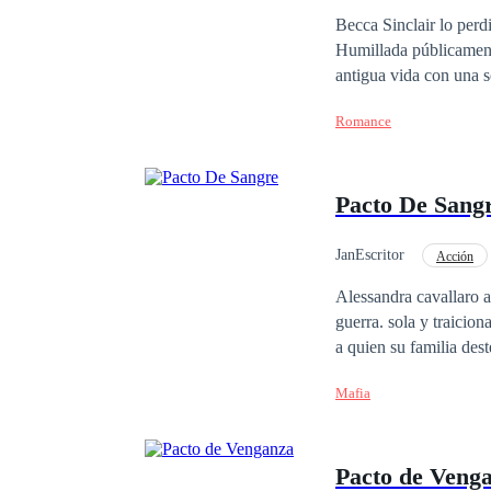
Matrimonio por Contrat
Becca Sinclair lo perd
Humillada públicamente
antigua vida con una sola 
tiene un nombre: Conn
Romance
el padre de Becca cod
esposa para consolidar su p
firmado con fuego. Es 
Pacto De Sang
apariencias, Becca des
más dulce de todas.
JanEscritor
Acción
Alessandra cavallaro a
guerra. sola y traicio
a quien su familia dest
cobrarse cada una de s
Mafia
otro por el pasado, o s
Pacto de Veng