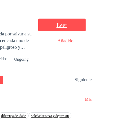
Leer
da por salvar a su
ocer cada uno de
Añadido
acer pactos sin
eídos
Ongoing
es entre el amo y
que jugar con un
Siguiente
Más
diferença de idade
soledad tristeza y depresion