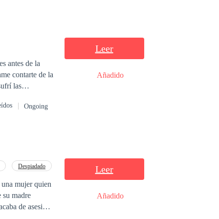
Leer
es antes de la
ame contarte de la
Añadido
frí las
a alguien de mi
eídos
Ongoing
so ser infernal?
Despiadado
Leer
e una mujer quien
e su madre
Añadido
acaba de asesinar