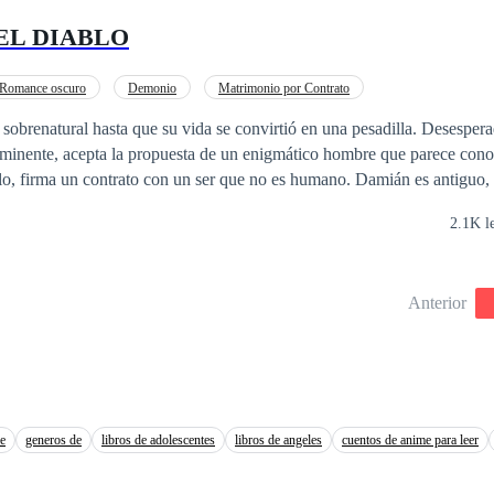
 esse casamento menos desafiador? Acho que não...
EL DIABLO
Romance oscuro
Demonio
Matrimonio por Contrato
sobrenatural hasta que su vida se convirtió en una pesadilla. Desespera
inminente, acepta la propuesta de un enigmático hombre que parece con
a un contrato con un ser que no es humano. Damián es antiguo, peligroso y
 con siglos de historias marcadas por el sufrimiento ajeno. No suele h
2.1K l
va es una pieza clave en su juego. Sin embargo, a medida que los límit
 también lo hace la línea que separa el odio del deseo. En un mundo donde lo
 las sombras, Eva descubrirá que su alma no es lo único en riesgo. Por
Anterior
 un precio, sino que también puede volverse una condena eterna.
e
generos de
libros de adolescentes
libros de angeles
cuentos de anime para leer