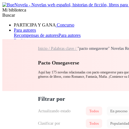
Mi biblioteca
Buscar
PARTICIPA Y GANA
Concurso
Para autores
Recompensas de autores
Para autores
Ranking
Navegar
Inicio /
Palabras clave /
"pacto omegaverse" Novelas Re
Novelas
Cuentos Cortos
Todos
Romance
Hombre lobo
Mafia
Sistema
Fantasía
Urbano
LG
Pacto Omegaverse
Aquí hay 175 novelas relacionadas con pacto omegaverse para que l
géneros de libros, como Romance, Fantasía, Mafia. ¡Comience su 
Filtrar por
Actualizando estado
Todos
En proceso
Clasificar por
Todos
Popularida