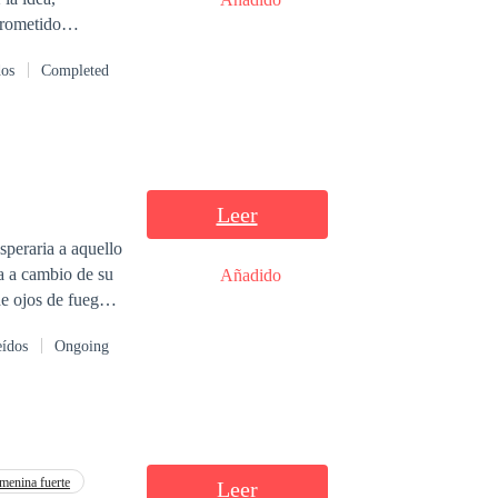
dos
Completed
mientos
Leer
speraria a aquello
za a cambio de su
Añadido
de ojos de fuego
 y una amenaza
eídos
Ongoing
emenina fuerte
Leer