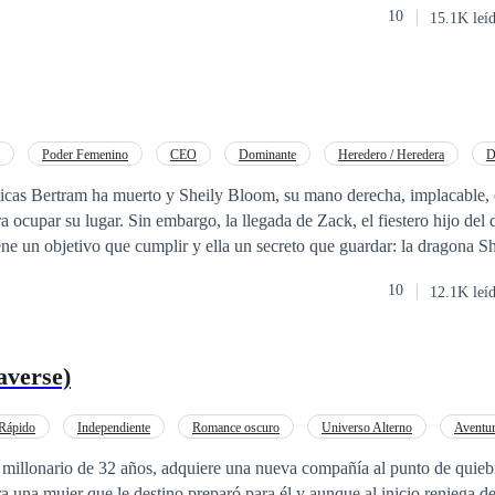
10
15.1K leí
fe de la mafia, Alejo Troconi Sin imaginar el infierno que le espera, 
un único
gen y si Alejo la descubre no dudará en matarla. ¿Qué hará Amanda para
u única alternativa?
Poder Femenino
CEO
Dominante
Heredero / Heredera
D
za
Perdón
icas Bertram ha muerto y Sheily Bloom, su mano derecha, implacable, 
gada de Zack, el fiestero hijo del dueño, cambiará
iene un objetivo que cumplir y ella un secreto que guardar: la dragona Sh
omar, se convierte en una humilde y sumisa ovejita cuando cruza las p
10
12.1K leí
amente a rezar. Enemigos a muerte de día y… ¿amo y sumisa de
ien se esconde tras la máscara del hombre que pone a Sheily de rodillas? El pla
erdón, se mezclarán en una excitante guerra donde sólo habrá un ganado
verse)
Rápido
Independiente
Romance oscuro
Universo Alterno
Aventur
Diferencia de Edad
 millonario de 32 años, adquiere una nueva compañía al punto de quieb
a una mujer que le destino preparó para él y aunque al inicio reniega de