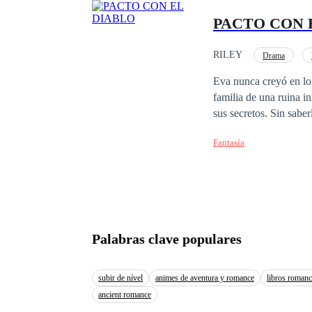
suas ordens, e tornar
PACTO CON 
RILEY
Drama
Eva nunca creyó en lo 
familia de una ruina 
sus secretos. Sin saberlo, firm
despiadado. Un demonio
Fantasía
una agenda oculta, y E
su prisionera se desdibujan,
sobrenatural acecha en
demonio no solo tiene
Palabras clave populares
subir de nível
animes de aventura y romance
libros romanc
ancient romance