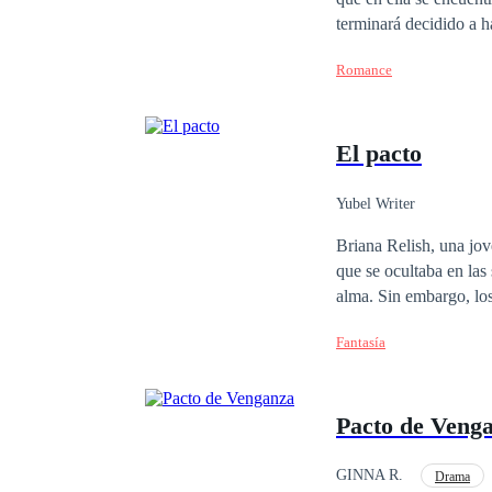
terminará decidido a hacerla suya. Pero hay dos problemas. Primer
Segundo: Ella también está com
Romance
los que mandan, los omegas no tien
mismo libro donde nad
El pacto
Yubel Writer
Briana Relish, una jov
que se ocultaba en las
alma. Sin embargo, los
decide que quiere alg
Fantasía
inimaginable llegaran 
Pacto de Veng
GINNA R.
Drama