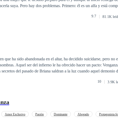
o: él es un alfa y está comprometido
prometida y no es una omega para enlazarse. En un mundo donde los alfas son
9.7
81.1K leí
en más opción que obedecer. Dos historias de amor y erotismo en un
a es lo que parece. Dos hombres, dos mujeres y una tormenta de senti
en que ha sido abandonada en el altar, ha decidido suicidarse, pero no e
 sombras. Aquel ser del infierno le ha ofrecido hacer un pacto: Vengan
 secretos del pasado de Briana saldran a la luz cuando aquel demonio 
o mas que solo su alma. Un amor del pasado que regresa en el presente
10
3.9K l
con aquel pacto.
anza
Amor Exclusivo
Pasión
Dominante
Abogado
Protagonista f