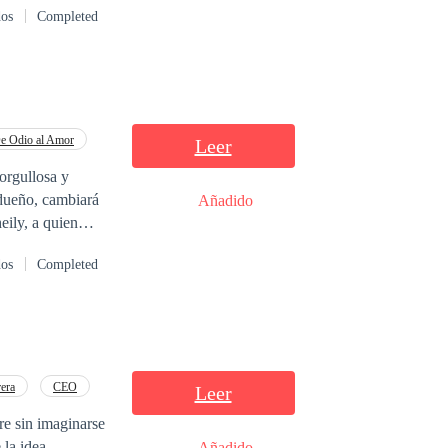
dos
Completed
Amanda tendrá que
 resolver aquel
e Odio al Amor
Leer
orgullosa y
Añadido
eily, a quien
uertas de la
dos
Completed
cer, el
r. ¿Quién se
era
CEO
Leer
re sin imaginarse
 la idea,
Añadido