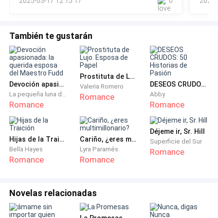
2025-03-17 12:15:17
0
2024-
salir de aquí.Mi plan más allá de eso es vago. Neces
Jean y ella habían coincidido y coqueteadi en un par
de fiestas y él la había besado fugazmente la última
vez que se habían visto.
También te gustarán
Al recordarlo ella pensé que ese beso había sido todo
lo que Ángela había necesitado para animarse a
Prostituta de Lujo. Esposa de Papel
actuar. Necesitaba un nuevo novio enseguida, o
Devoción apasionada: la querida esposa del Maestro Fudd
DESEOS CRUDOS: 50 Historias de Pasión
Valeria Romero
almenos alguien que pudiera hacerse pasar por uno.
La pequeña luna del occidente
Abby
Romance
Romance
Romance
La semana de la moda no sólo era un evento
importante de la industria de la moda, sino también
Déjeme ir, Sr. Hill
Hijas de la Traición
Cariño, ¿eres multimillonario?
una fiesta a la que todo el mundo acudía en pareja y
Superficie del Sur
Bella Hayes
Lyra Paramés.
Romance
de ninguna manera Ángela acudiría sola por eso ahora
Romance
Romance
tenía que conseguir un acompañante.
Jean levantó la mirada sorprendido cuando Angela
Novelas relacionadas
dio un paso hacia él. Sus ojos oscuros se entreveían
entre las sombras proyectadas por una lamparita de
La Promesas