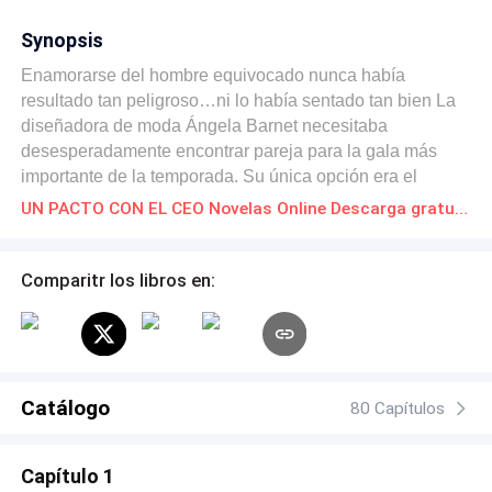
Synopsis
Enamorarse del hombre equivocado nunca había
resultado tan peligroso…ni lo había sentado tan bien La
diseñadora de moda Ángela Barnet necesitaba
desesperadamente encontrar pareja para la gala más
importante de la temporada. Su única opción era el
ardiente magnate de la tecnología, Dante Walker cuya
UN PACTO CON EL CEO Novelas Online Descarga gratuita de PDF
familia era la mayor rival de los Barnet en el negocio de
la construcción. Aunque Ángela no tenía nada que ver
con ese negocio respetaba a su familia y por ese motivo
Comparitr los libros en:
ni se le ocurría salir con él. Cuando quedó claro que la
pasión que ardía entre los dos era real y no parte de una
farsa, surgió el dilema de si debía o no arriesgarse a ir en
contra de sus familias y explorar su intensa conexión.
Catálogo
80 Capítulos
Capítulo 1