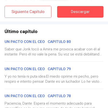
Cuando salió del rincón en el que se había estado
escondiendo, el hombre encuestión se giró y se
Siguiente Capítulo
Descargar
guardó el móvil en el bolsillo.
Aunque una máscara oscura le cubría la mitad de la
Último capítulo
cara, tenía la altura y la constitución de Jean.
UN PACTO CON EL CEO CAPITULO 80
–Iré sencillo –le había dicho él con una sonrisa sin
Saber que Jorik tocó a Amira me provoca acabar con él al
darle más detalles sobre cómo iría disfrazado–.No
instante. Pero él no vale la pena. Su voz se está debilitando,
me van los brillos—Recuerda lo que él le dijo
de todos modos. Estará muerto en un minuto o menos.“Ella
trató de arruinarme” continúa Jorik en voz baja. “Ella
UN PACTO CON EL CEO CAPITULO 79
Ese día más temprano había quedado con el
destruyó la mitad de mi mercancía. Me pasé un año
saldando deudas. Así que pensé que era el momento de
empresario Jean para asistir a la fiesta de disfraces,
Y yo no tenía ni puta idea.El miedo oprime mi pecho, pero
que Amira pagara las suyas”.“¿Qué significa eso?”
respiro e intento pensar. Dante es un luchador. Lo he visto
ella quería saber qué tanto le serviría él como
pregunto.Jorik sonríe. “Interesado finalmente, ¿verdad?”. No
matar gente. Sé de lo que es capaz.Y si Dima descubre la
acompañante para su próxima gala.
contesto.Tose de nuevo. Al darse cuenta de que no tiene
verdad sobre quién es Jorik, sobre lo que ha hecho, Jorik no
mucho tiempo, sigue hablando. “Se suponía que se casaría
UN PACTO CON EL CEO CAPITULO 78
tiene ninguna posibilidad.Alguien tiene que decirle a Dante
Ella lo había visto abajo, entre la multitud, y había
conmigo. Que tendría mis bebés. Buenos chicos albaneses.
la verdad.Brigitte sigue hablando con Lukas en el asiento
Paciencia, Dante. Espera el momento adecuado para
En lugar de eso, destruyó mi reputación y casi consiguió
cruzado la alborotada sala tras él cuando lo vio subir
delantero. “Papi se está ocupando de los hombres malos